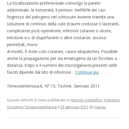
La localizzazione preferenziale coinvolge la parete
addominale, le estremità, il perineo. Nell’80% dei casi
l’ingresso del patogeno nel sottocute avviene tramite una
soluzione di continuo della cute (traumi contusivi o laceranti,
complicanze post-operatorie, infezioni cutanee o ulcere,
iniezione e.v. di stupefacenti o altre sostanze, ascessi
perirettali, morsi
di insetti, fi stole colo-cutanee, cause idiopatiche). Possibile
anche la propagazione per via ematogena da un focolaio a
distanza. Il tipo e il numero dei microrganismi presenti nelle
fasciti dipende dal sito di infezione…
Continua qui
Timeoutintensiva.it, N° 15, Technè, Gennaio 2011
Questo articolo è stato pubblicato in
Articolo Scientifico
,
Infezioni
,
Ossigeno Terapia Iperbarica
il
23 gennaio 2011
da
Savas
.