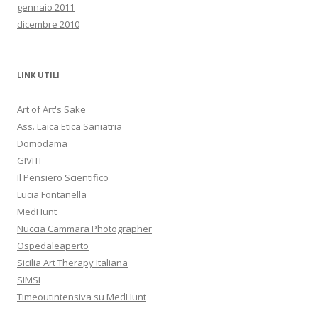
gennaio 2011
dicembre 2010
LINK UTILI
Art of Art's Sake
Ass. Laica Etica Saniatria
Domodama
GIVITI
Il Pensiero Scientifico
Lucia Fontanella
MedHunt
Nuccia Cammara Photographer
Ospedaleaperto
Sicilia Art Therapy Italiana
SIMSI
Timeoutintensiva su MedHunt