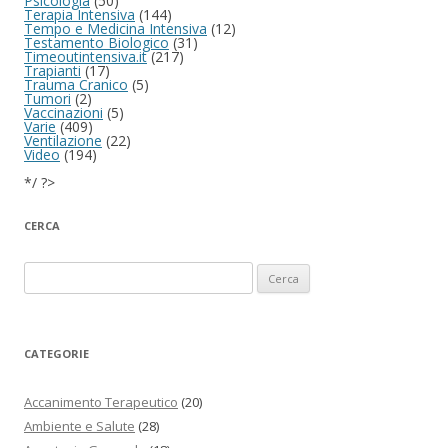
Psicologia
(50)
Terapia Intensiva
(144)
Tempo e Medicina Intensiva
(12)
Testamento Biologico
(31)
Timeoutintensiva.it
(217)
Trapianti
(17)
Trauma Cranico
(5)
Tumori
(2)
Vaccinazioni
(5)
Varie
(409)
Ventilazione
(22)
Video
(194)
*/ ?>
CERCA
Ricerca per:
CATEGORIE
Accanimento Terapeutico
(20)
Ambiente e Salute
(28)