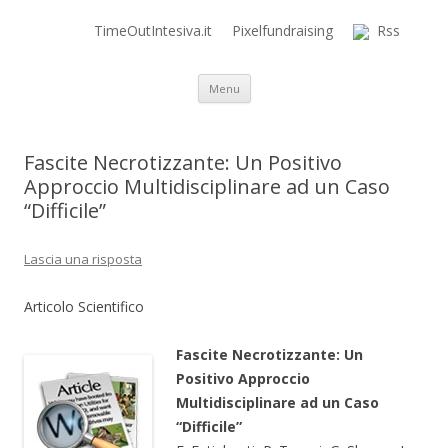
TimeOutIntesiva.it
Pixelfundraising
Rss
Time Out Intensiva Blog
il tempo e la memoria in terapia intensiva
Vai al contenuto
Menu
Fascite Necrotizzante: Un Positivo
Approccio Multidisciplinare ad un Caso
“Difficile”
Lascia una risposta
Articolo Scientifico
Fascite Necrotizzante: Un
Positivo Approccio
Multidisciplinare ad un Caso
“Difficile”