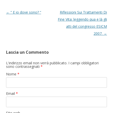
Navigazione articolo
←
” E io dove sono? “
Riflessioni Sui Trattamenti Di
Fine Vita: leggendo qua e là gli
atti del congresso ESICM
2007.
→
Lascia un Commento
L'indirizzo email non verrà pubblicato. I campi obbligatori
sono contrassegnati
*
Nome
*
Email
*
Sito web