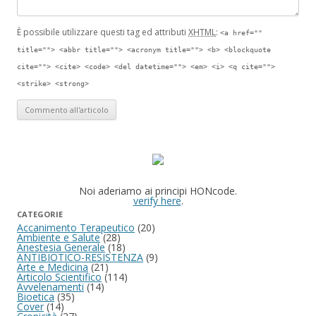
È possibile utilizzare questi tag ed attributi
XHTML
:
<a href=""
title=""> <abbr title=""> <acronym title=""> <b> <blockquote
cite=""> <cite> <code> <del datetime=""> <em> <i> <q cite="">
<strike> <strong>
Noi aderiamo ai principi HONcode.
verify here
.
CATEGORIE
Accanimento Terapeutico
(20)
Ambiente e Salute
(28)
Anestesia Generale
(18)
ANTIBIOTICO-RESISTENZA
(9)
Arte e Medicina
(21)
Articolo Scientifico
(114)
Avvelenamenti
(14)
Bioetica
(35)
Cover
(14)