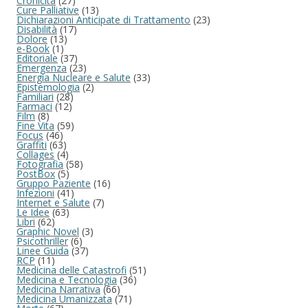
Cronicità
(27)
Cure Palliative
(13)
Dichiarazioni Anticipate di Trattamento
(23)
Disabilità
(17)
Dolore
(13)
e-Book
(1)
Editoriale
(37)
Emergenza
(23)
Energia Nucleare e Salute
(33)
Epistemologia
(2)
Familiari
(28)
Farmaci
(12)
Film
(8)
Fine Vita
(59)
Focus
(46)
Graffiti
(63)
Collages
(4)
Fotografia
(58)
PostBox
(5)
Gruppo Paziente
(16)
Infezioni
(41)
Internet e Salute
(7)
Le Idee
(63)
Libri
(62)
Graphic Novel
(3)
Psicothriller
(6)
Linee Guida
(37)
RCP
(11)
Medicina delle Catastrofi
(51)
Medicina e Tecnologia
(36)
Medicina Narrativa
(66)
Medicina Umanizzata
(71)