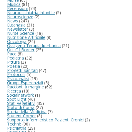
Morte
(67)
Musica
(81)
Recensioni
(74)
Neuropsichiatria Infantile
(5)
Neuroscienze
(2)
News
(247)
Eutanasia
(31)
Newsletter
(3)
Nurse Science
(18)
Nutrizione Artificiale
(8)
Oncologia
(24)
Ossigeno Terapia Iperbarica
(21)
Out Of Border
(25)
Pace
(8)
Pediatria
(32)
Pittura
(3)
Poesia
(20)
Progetti Sanitari
(47)
Protocolli
(5)
Psicoanalisi
(19)
Gruppi Esperenziali
(5)
Racconti a margine
(62)
Ricerca
(18)
Socialnetwork
(1)
Spot Light
(46)
Stati Vegetativi
(35)
Stato di Coma
(27)
Storia della Medicina
(7)
Student Corner
(8)
Supporto Infermieristico Pazienti Cronici
(2)
Technè
(90)
Psichiatria
(29)