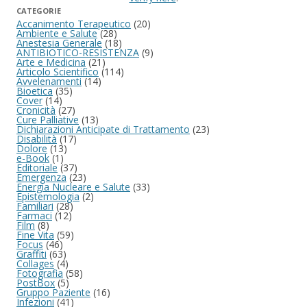
CATEGORIE
Accanimento Terapeutico
(20)
Ambiente e Salute
(28)
Anestesia Generale
(18)
ANTIBIOTICO-RESISTENZA
(9)
Arte e Medicina
(21)
Articolo Scientifico
(114)
Avvelenamenti
(14)
Bioetica
(35)
Cover
(14)
Cronicità
(27)
Cure Palliative
(13)
Dichiarazioni Anticipate di Trattamento
(23)
Disabilità
(17)
Dolore
(13)
e-Book
(1)
Editoriale
(37)
Emergenza
(23)
Energia Nucleare e Salute
(33)
Epistemologia
(2)
Familiari
(28)
Farmaci
(12)
Film
(8)
Fine Vita
(59)
Focus
(46)
Graffiti
(63)
Collages
(4)
Fotografia
(58)
PostBox
(5)
Gruppo Paziente
(16)
Infezioni
(41)