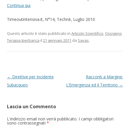
Continua qui
Timeoutintensiva.it, N°14, Technè, Luglio 2010
Questo articolo è stato pubblicato in
Articolo Scientifico
,
Ossigeno
Terapia Iperbarica
il
21 gennaio 2011
da
Savas
.
Navigazione articolo
←
Direttive per Incidente
Racconti a Margine:
Subacqueo
L’Emergenza ed il Territorio
→
Lascia un Commento
L'indirizzo email non verrà pubblicato. I campi obbligatori
sono contrassegnati
*