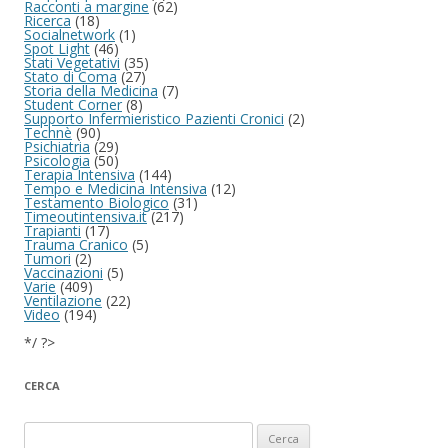
Racconti a margine
(62)
Ricerca
(18)
Socialnetwork
(1)
Spot Light
(46)
Stati Vegetativi
(35)
Stato di Coma
(27)
Storia della Medicina
(7)
Student Corner
(8)
Supporto Infermieristico Pazienti Cronici
(2)
Technè
(90)
Psichiatria
(29)
Psicologia
(50)
Terapia Intensiva
(144)
Tempo e Medicina Intensiva
(12)
Testamento Biologico
(31)
Timeoutintensiva.it
(217)
Trapianti
(17)
Trauma Cranico
(5)
Tumori
(2)
Vaccinazioni
(5)
Varie
(409)
Ventilazione
(22)
Video
(194)
*/ ?>
CERCA
Ricerca per: