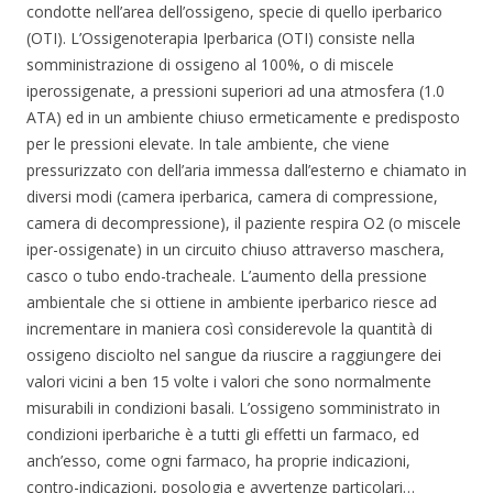
condotte nell’area dell’ossigeno, specie di quello iperbarico
(OTI). L’Ossigenoterapia Iperbarica (OTI) consiste nella
somministrazione di ossigeno al 100%, o di miscele
iperossigenate, a pressioni superiori ad una atmosfera (1.0
ATA) ed in un ambiente chiuso ermeticamente e predisposto
per le pressioni elevate. In tale ambiente, che viene
pressurizzato con dell’aria immessa dall’esterno e chiamato in
diversi modi (camera iperbarica, camera di compressione,
camera di decompressione), il paziente respira O2 (o miscele
iper-ossigenate) in un circuito chiuso attraverso maschera,
casco o tubo endo-tracheale. L’aumento della pressione
ambientale che si ottiene in ambiente iperbarico riesce ad
incrementare in maniera così considerevole la quantità di
ossigeno disciolto nel sangue da riuscire a raggiungere dei
valori vicini a ben 15 volte i valori che sono normalmente
misurabili in condizioni basali. L’ossigeno somministrato in
condizioni iperbariche è a tutti gli effetti un farmaco, ed
anch’esso, come ogni farmaco, ha proprie indicazioni,
contro-indicazioni, posologia e avvertenze particolari…