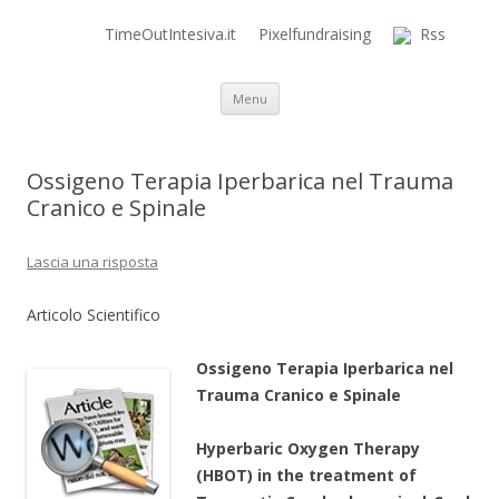
TimeOutIntesiva.it
Pixelfundraising
Rss
Time Out Intensiva Blog
il tempo e la memoria in terapia intensiva
Vai al contenuto
Menu
Ossigeno Terapia Iperbarica nel Trauma
Cranico e Spinale
Lascia una risposta
Articolo Scientifico
Ossigeno Terapia Iperbarica nel
Trauma Cranico e Spinale
Hyperbaric Oxygen Therapy
(HBOT) in the treatment of