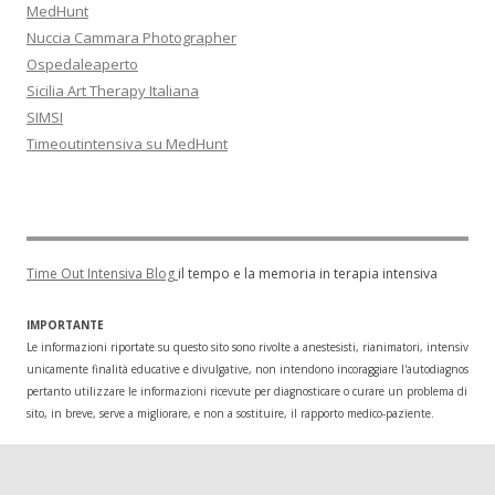
MedHunt
Nuccia Cammara Photographer
Ospedaleaperto
Sicilia Art Therapy Italiana
SIMSI
Timeoutintensiva su MedHunt
Time Out Intensiva Blog
il tempo e la memoria in terapia intensiva
IMPORTANTE
Le informazioni riportate su questo sito sono rivolte a anestesisti, rianimatori, intensivisti
unicamente finalità educative e divulgative, non intendono incoraggiare l'autodiagnosi o l
pertanto utilizzare le informazioni ricevute per diagnosticare o curare un problema di salu
sito, in breve, serve a migliorare, e non a sostituire, il rapporto medico-paziente.