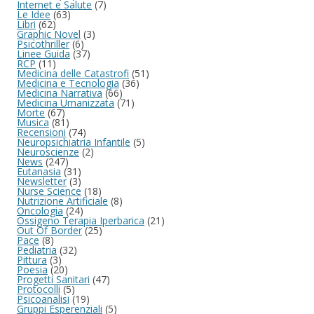
Internet e Salute
(7)
Le Idee
(63)
Libri
(62)
Graphic Novel
(3)
Psicothriller
(6)
Linee Guida
(37)
RCP
(11)
Medicina delle Catastrofi
(51)
Medicina e Tecnologia
(36)
Medicina Narrativa
(66)
Medicina Umanizzata
(71)
Morte
(67)
Musica
(81)
Recensioni
(74)
Neuropsichiatria Infantile
(5)
Neuroscienze
(2)
News
(247)
Eutanasia
(31)
Newsletter
(3)
Nurse Science
(18)
Nutrizione Artificiale
(8)
Oncologia
(24)
Ossigeno Terapia Iperbarica
(21)
Out Of Border
(25)
Pace
(8)
Pediatria
(32)
Pittura
(3)
Poesia
(20)
Progetti Sanitari
(47)
Protocolli
(5)
Psicoanalisi
(19)
Gruppi Esperenziali
(5)