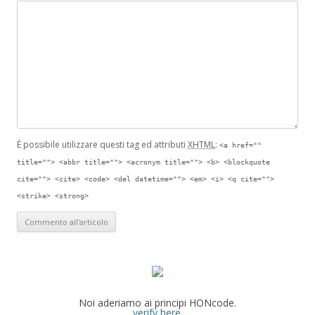
È possibile utilizzare questi tag ed attributi
XHTML
:
<a href=""
title=""> <abbr title=""> <acronym title=""> <b> <blockquote
cite=""> <cite> <code> <del datetime=""> <em> <i> <q cite="">
<strike> <strong>
Noi aderiamo ai principi HONcode.
verify here
.