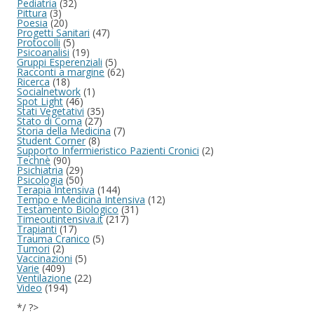
Pediatria
(32)
Pittura
(3)
Poesia
(20)
Progetti Sanitari
(47)
Protocolli
(5)
Psicoanalisi
(19)
Gruppi Esperenziali
(5)
Racconti a margine
(62)
Ricerca
(18)
Socialnetwork
(1)
Spot Light
(46)
Stati Vegetativi
(35)
Stato di Coma
(27)
Storia della Medicina
(7)
Student Corner
(8)
Supporto Infermieristico Pazienti Cronici
(2)
Technè
(90)
Psichiatria
(29)
Psicologia
(50)
Terapia Intensiva
(144)
Tempo e Medicina Intensiva
(12)
Testamento Biologico
(31)
Timeoutintensiva.it
(217)
Trapianti
(17)
Trauma Cranico
(5)
Tumori
(2)
Vaccinazioni
(5)
Varie
(409)
Ventilazione
(22)
Video
(194)
*/ ?>