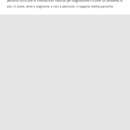
pertanto utilizzare le informazioni ricevute per diagnosticare o curare un problema di salu
sito, in breve, serve a migliorare, e non a sostituire, il rapporto medico-paziente.