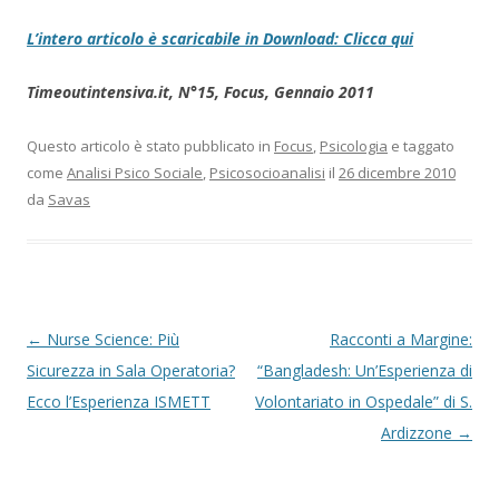
L’intero articolo è scaricabile in Download: Clicca qui
Timeoutintensiva.it, N°15, Focus, Gennaio 2011
Questo articolo è stato pubblicato in
Focus
,
Psicologia
e taggato
come
Analisi Psico Sociale
,
Psicosocioanalisi
il
26 dicembre 2010
da
Savas
Navigazione articolo
←
Nurse Science: Più
Racconti a Margine:
Sicurezza in Sala Operatoria?
“Bangladesh: Un’Esperienza di
Ecco l’Esperienza ISMETT
Volontariato in Ospedale” di S.
Ardizzone
→