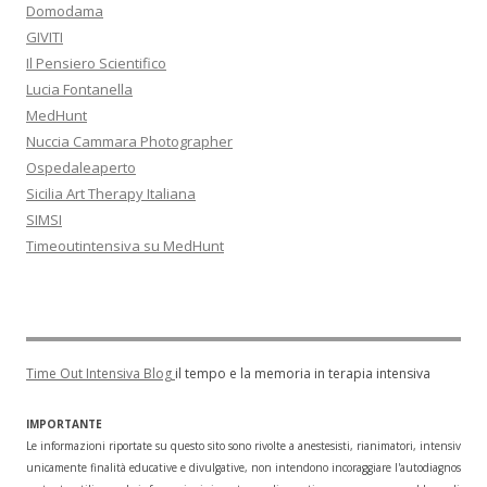
Domodama
GIVITI
Il Pensiero Scientifico
Lucia Fontanella
MedHunt
Nuccia Cammara Photographer
Ospedaleaperto
Sicilia Art Therapy Italiana
SIMSI
Timeoutintensiva su MedHunt
Time Out Intensiva Blog
il tempo e la memoria in terapia intensiva
IMPORTANTE
Le informazioni riportate su questo sito sono rivolte a anestesisti, rianimatori, intensivisti
unicamente finalità educative e divulgative, non intendono incoraggiare l'autodiagnosi o l