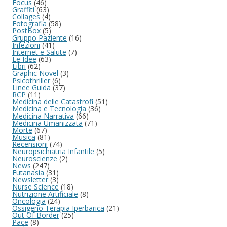
Focus
(46)
Graffiti
(63)
Collages
(4)
Fotografia
(58)
PostBox
(5)
Gruppo Paziente
(16)
Infezioni
(41)
Internet e Salute
(7)
Le Idee
(63)
Libri
(62)
Graphic Novel
(3)
Psicothriller
(6)
Linee Guida
(37)
RCP
(11)
Medicina delle Catastrofi
(51)
Medicina e Tecnologia
(36)
Medicina Narrativa
(66)
Medicina Umanizzata
(71)
Morte
(67)
Musica
(81)
Recensioni
(74)
Neuropsichiatria Infantile
(5)
Neuroscienze
(2)
News
(247)
Eutanasia
(31)
Newsletter
(3)
Nurse Science
(18)
Nutrizione Artificiale
(8)
Oncologia
(24)
Ossigeno Terapia Iperbarica
(21)
Out Of Border
(25)
Pace
(8)