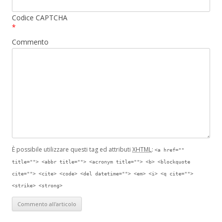
Codice CAPTCHA
*
Commento
È possibile utilizzare questi tag ed attributi
XHTML
:
<a href=""
title=""> <abbr title=""> <acronym title=""> <b> <blockquote
cite=""> <cite> <code> <del datetime=""> <em> <i> <q cite="">
<strike> <strong>