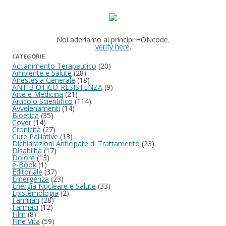
Noi aderiamo ai principi HONcode.
verify here
.
CATEGORIE
Accanimento Terapeutico
(20)
Ambiente e Salute
(28)
Anestesia Generale
(18)
ANTIBIOTICO-RESISTENZA
(9)
Arte e Medicina
(21)
Articolo Scientifico
(114)
Avvelenamenti
(14)
Bioetica
(35)
Cover
(14)
Cronicità
(27)
Cure Palliative
(13)
Dichiarazioni Anticipate di Trattamento
(23)
Disabilità
(17)
Dolore
(13)
e-Book
(1)
Editoriale
(37)
Emergenza
(23)
Energia Nucleare e Salute
(33)
Epistemologia
(2)
Familiari
(28)
Farmaci
(12)
Film
(8)
Fine Vita
(59)