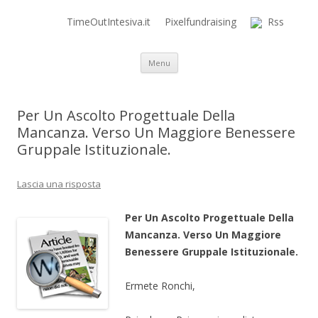
TimeOutIntesiva.it
Pixelfundraising
Rss
Time Out Intensiva Blog
il tempo e la memoria in terapia intensiva
Vai al contenuto
Menu
Per Un Ascolto Progettuale Della
Mancanza. Verso Un Maggiore Benessere
Gruppale Istituzionale.
Lascia una risposta
Per Un Ascolto Progettuale Della
Mancanza. Verso Un Maggiore
Benessere Gruppale Istituzionale.
Ermete Ronchi,