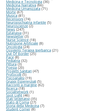
Medicina e Tecnologia
(36)
Medicina Narrativa
(66)
Medicina Umanizzata
(71)
Morte
(67)
Musica
(81)
Recensioni
(74)
Neuropsichiatria Infantile
(5)
Neuroscienze
(2)
News
(247)
Eutanasia
(31)
Newsletter
(3)
Nurse Science
(18)
Nutrizione Artificiale
(8)
Oncologia
(24)
Ossigeno Terapia Iperbarica
(21)
Out Of Border
(25)
Pace
(8)
Pediatria
(32)
Pittura
(3)
Poesia
(20)
Progetti Sanitari
(47)
Protocolli
(5)
Psicoanalisi
(19)
Gruppi Esperenziali
(5)
Racconti a margine
(62)
Ricerca
(18)
Socialnetwork
(1)
Spot Light
(46)
Stati Vegetativi
(35)
Stato di Coma
(27)
Storia della Medicina
(7)
Student Corner
(8)