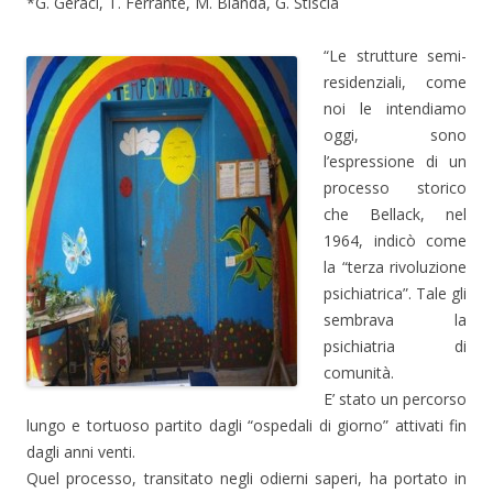
*G. Geraci, T. Ferrante, M. Blanda, G. Stiscia
“Le strutture semi-
residenziali, come
noi le intendiamo
oggi, sono
l’espressione di un
processo storico
che Bellack, nel
1964, indicò come
la “terza rivoluzione
psichiatrica”. Tale gli
sembrava la
psichiatria di
comunità.
E’ stato un percorso
lungo e tortuoso partito dagli “ospedali di giorno” attivati fin
dagli anni venti.
Quel processo, transitato negli odierni saperi, ha portato in