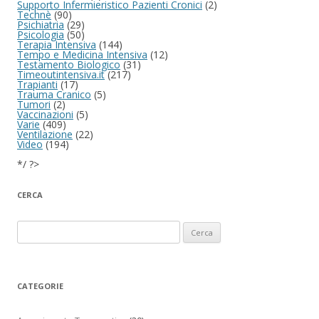
Supporto Infermieristico Pazienti Cronici
(2)
Technè
(90)
Psichiatria
(29)
Psicologia
(50)
Terapia Intensiva
(144)
Tempo e Medicina Intensiva
(12)
Testamento Biologico
(31)
Timeoutintensiva.it
(217)
Trapianti
(17)
Trauma Cranico
(5)
Tumori
(2)
Vaccinazioni
(5)
Varie
(409)
Ventilazione
(22)
Video
(194)
*/ ?>
CERCA
Ricerca per:
CATEGORIE