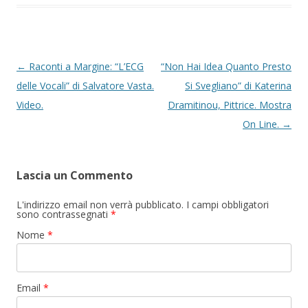
Navigazione articolo
←
Raconti a Margine: “L’ECG
“Non Hai Idea Quanto Presto
delle Vocali” di Salvatore Vasta.
Si Svegliano” di Katerina
Video.
Dramitinou, Pittrice. Mostra
On Line.
→
Lascia un Commento
L'indirizzo email non verrà pubblicato. I campi obbligatori
sono contrassegnati
*
Nome
*
Email
*