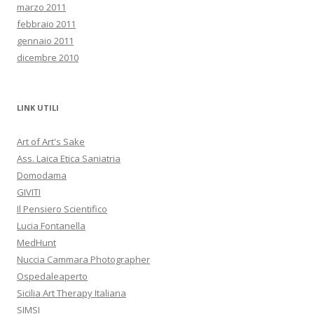
marzo 2011
febbraio 2011
gennaio 2011
dicembre 2010
LINK UTILI
Art of Art's Sake
Ass. Laica Etica Saniatria
Domodama
GIVITI
Il Pensiero Scientifico
Lucia Fontanella
MedHunt
Nuccia Cammara Photographer
Ospedaleaperto
Sicilia Art Therapy Italiana
SIMSI