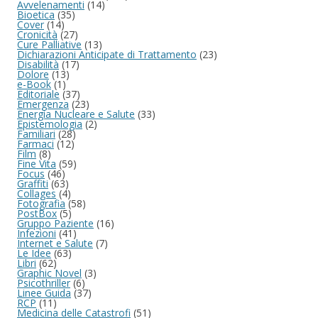
Avvelenamenti
(14)
Bioetica
(35)
Cover
(14)
Cronicità
(27)
Cure Palliative
(13)
Dichiarazioni Anticipate di Trattamento
(23)
Disabilità
(17)
Dolore
(13)
e-Book
(1)
Editoriale
(37)
Emergenza
(23)
Energia Nucleare e Salute
(33)
Epistemologia
(2)
Familiari
(28)
Farmaci
(12)
Film
(8)
Fine Vita
(59)
Focus
(46)
Graffiti
(63)
Collages
(4)
Fotografia
(58)
PostBox
(5)
Gruppo Paziente
(16)
Infezioni
(41)
Internet e Salute
(7)
Le Idee
(63)
Libri
(62)
Graphic Novel
(3)
Psicothriller
(6)
Linee Guida
(37)
RCP
(11)
Medicina delle Catastrofi
(51)