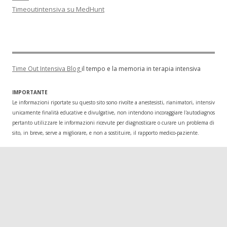
Timeoutintensiva su MedHunt
Time Out Intensiva Blog
il tempo e la memoria in terapia intensiva
IMPORTANTE
Le informazioni riportate su questo sito sono rivolte a anestesisti, rianimatori, intensivisti
unicamente finalità educative e divulgative, non intendono incoraggiare l'autodiagnosi o l
pertanto utilizzare le informazioni ricevute per diagnosticare o curare un problema di salu
sito, in breve, serve a migliorare, e non a sostituire, il rapporto medico-paziente.