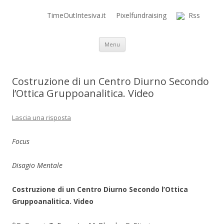
TimeOutIntesiva.it
Pixelfundraising
Rss
Time Out Intensiva Blog
il tempo e la memoria in terapia intensiva
Vai al contenuto
Menu
Costruzione di un Centro Diurno Secondo
l’Ottica Gruppoanalitica. Video
Lascia una risposta
Focus
Disagio Mentale
Costruzione di un Centro Diurno Secondo l’Ottica
Gruppoanalitica. Video