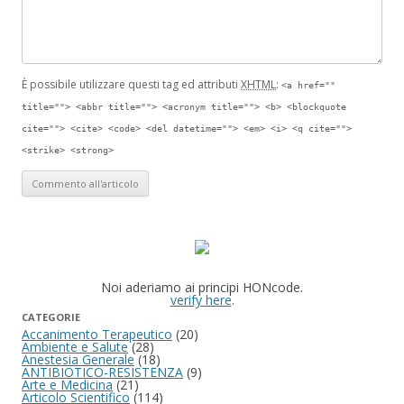
È possibile utilizzare questi tag ed attributi
XHTML
:
<a href=""
title=""> <abbr title=""> <acronym title=""> <b> <blockquote
cite=""> <cite> <code> <del datetime=""> <em> <i> <q cite="">
<strike> <strong>
Noi aderiamo ai principi HONcode.
verify here
.
CATEGORIE
Accanimento Terapeutico
(20)
Ambiente e Salute
(28)
Anestesia Generale
(18)
ANTIBIOTICO-RESISTENZA
(9)
Arte e Medicina
(21)
Articolo Scientifico
(114)