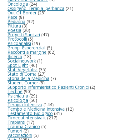
Oncologia
(24)
Ossigeno Terapia Iperbarica
(21)
Out Of Border
(25)
Pace
(8)
Pediatria
(32)
Pittura
(3)
Poesia
(20)
Progetti Sanitari
(47)
Protocolli
(5)
Psicoanalisi
(19)
Gruppi Esperenziali
(5)
Racconti a margine
(62)
Ricerca
(18)
Socialnetwork
(1)
Spot Light
(46)
Stati Vegetativi
(35)
Stato di Coma
(27)
Storia della Medicina
(7)
Student Corner
(8)
Supporto Infermieristico Pazienti Cronici
(2)
Technè
(90)
Psichiatria
(29)
Psicologia
(50)
Terapia Intensiva
(144)
Tempo e Medicina Intensiva
(12)
Testamento Biologico
(31)
Timeoutintensiva.it
(217)
Trapianti
(17)
Trauma Cranico
(5)
Tumori
(2)
Vaccinazioni
(5)
Varie
(409)