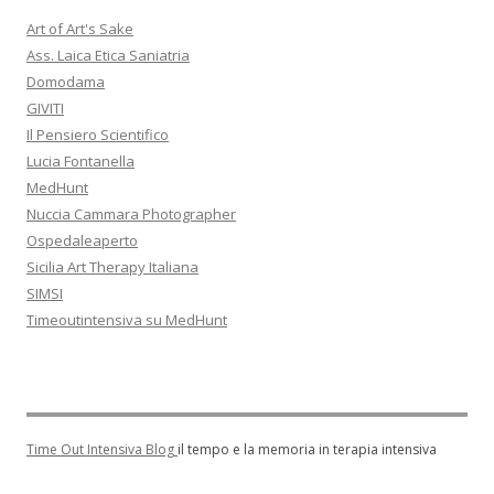
Art of Art's Sake
Ass. Laica Etica Saniatria
Domodama
GIVITI
Il Pensiero Scientifico
Lucia Fontanella
MedHunt
Nuccia Cammara Photographer
Ospedaleaperto
Sicilia Art Therapy Italiana
SIMSI
Timeoutintensiva su MedHunt
Time Out Intensiva Blog
il tempo e la memoria in terapia intensiva