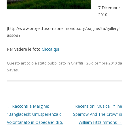
7 Dicembre
2010
(http://www.progettosorrisonelmondo.org/pagine/ita/gallery.l
asso#)
Per vedere le foto
Clicca qui
Questo articolo è stato pubblicato in
Graffiti
il
26 dicembre 2010
da
Savas
.
Navigazione articolo
←
Racconti a Margine:
Recensioni Musicali: “The
“Bangladesh: Un’Esperienza di
Sparrow And The Crow” di
Volontariato in Ospedale” di S.
William Fitzsimmons
→