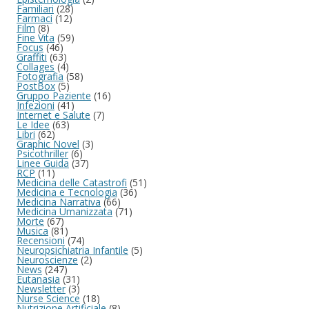
Familiari
(28)
Farmaci
(12)
Film
(8)
Fine Vita
(59)
Focus
(46)
Graffiti
(63)
Collages
(4)
Fotografia
(58)
PostBox
(5)
Gruppo Paziente
(16)
Infezioni
(41)
Internet e Salute
(7)
Le Idee
(63)
Libri
(62)
Graphic Novel
(3)
Psicothriller
(6)
Linee Guida
(37)
RCP
(11)
Medicina delle Catastrofi
(51)
Medicina e Tecnologia
(36)
Medicina Narrativa
(66)
Medicina Umanizzata
(71)
Morte
(67)
Musica
(81)
Recensioni
(74)
Neuropsichiatria Infantile
(5)
Neuroscienze
(2)
News
(247)
Eutanasia
(31)
Newsletter
(3)
Nurse Science
(18)
Nutrizione Artificiale
(8)