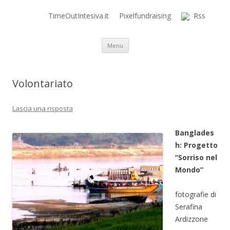
TimeOutIntesiva.it
Pixelfundraising
Rss
Time Out Intensiva Blog
il tempo e la memoria in terapia intensiva
Vai al contenuto
Menu
Volontariato
Lascia una risposta
Banglades
h: Progetto
“Sorriso nel
Mondo”
fotografie di
Serafina
Ardizzone