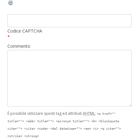
Codice CAPTCHA
*
Commento
È possibile utilizzare questi tag ed attributi
XHTML
:
<a href=""
title=""> <abbr title=""> <acronym title=""> <b> <blockquote
cite=""> <cite> <code> <del datetime=""> <em> <i> <q cite="">
<strike> <strong>