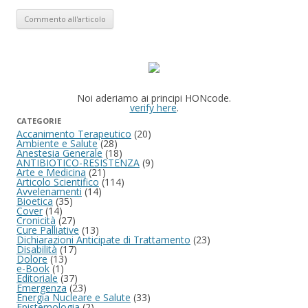
Noi aderiamo ai principi HONcode.
verify here
.
CATEGORIE
Accanimento Terapeutico
(20)
Ambiente e Salute
(28)
Anestesia Generale
(18)
ANTIBIOTICO-RESISTENZA
(9)
Arte e Medicina
(21)
Articolo Scientifico
(114)
Avvelenamenti
(14)
Bioetica
(35)
Cover
(14)
Cronicità
(27)
Cure Palliative
(13)
Dichiarazioni Anticipate di Trattamento
(23)
Disabilità
(17)
Dolore
(13)
e-Book
(1)
Editoriale
(37)
Emergenza
(23)
Energia Nucleare e Salute
(33)
Epistemologia
(2)