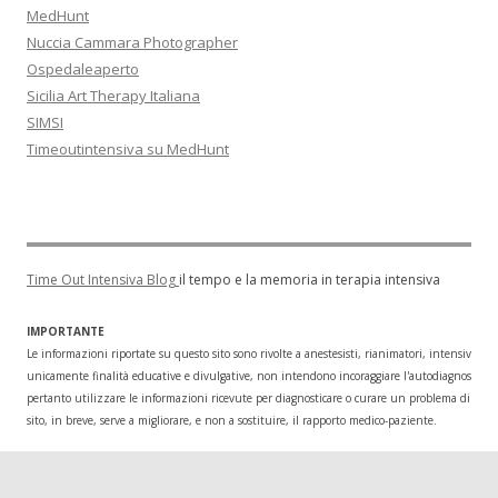
MedHunt
Nuccia Cammara Photographer
Ospedaleaperto
Sicilia Art Therapy Italiana
SIMSI
Timeoutintensiva su MedHunt
Time Out Intensiva Blog
il tempo e la memoria in terapia intensiva
IMPORTANTE
Le informazioni riportate su questo sito sono rivolte a anestesisti, rianimatori, intensivisti
unicamente finalità educative e divulgative, non intendono incoraggiare l'autodiagnosi o l
pertanto utilizzare le informazioni ricevute per diagnosticare o curare un problema di salu
sito, in breve, serve a migliorare, e non a sostituire, il rapporto medico-paziente.