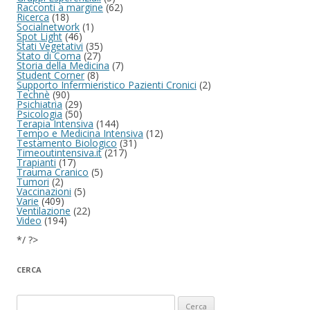
Racconti a margine
(62)
Ricerca
(18)
Socialnetwork
(1)
Spot Light
(46)
Stati Vegetativi
(35)
Stato di Coma
(27)
Storia della Medicina
(7)
Student Corner
(8)
Supporto Infermieristico Pazienti Cronici
(2)
Technè
(90)
Psichiatria
(29)
Psicologia
(50)
Terapia Intensiva
(144)
Tempo e Medicina Intensiva
(12)
Testamento Biologico
(31)
Timeoutintensiva.it
(217)
Trapianti
(17)
Trauma Cranico
(5)
Tumori
(2)
Vaccinazioni
(5)
Varie
(409)
Ventilazione
(22)
Video
(194)
*/ ?>
CERCA
Ricerca per: