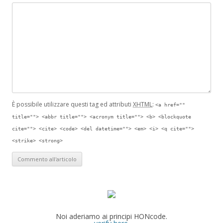
È possibile utilizzare questi tag ed attributi
XHTML
:
<a href=""
title=""> <abbr title=""> <acronym title=""> <b> <blockquote
cite=""> <cite> <code> <del datetime=""> <em> <i> <q cite="">
<strike> <strong>
Noi aderiamo ai principi HONcode.