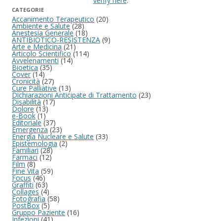
verify here
.
CATEGORIE
Accanimento Terapeutico
(20)
Ambiente e Salute
(28)
Anestesia Generale
(18)
ANTIBIOTICO-RESISTENZA
(9)
Arte e Medicina
(21)
Articolo Scientifico
(114)
Avvelenamenti
(14)
Bioetica
(35)
Cover
(14)
Cronicità
(27)
Cure Palliative
(13)
Dichiarazioni Anticipate di Trattamento
(23)
Disabilità
(17)
Dolore
(13)
e-Book
(1)
Editoriale
(37)
Emergenza
(23)
Energia Nucleare e Salute
(33)
Epistemologia
(2)
Familiari
(28)
Farmaci
(12)
Film
(8)
Fine Vita
(59)
Focus
(46)
Graffiti
(63)
Collages
(4)
Fotografia
(58)
PostBox
(5)
Gruppo Paziente
(16)
Infezioni
(41)