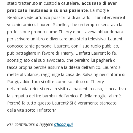
stato trattenuto in custodia cautelare,
accusato di aver
praticato l’eutanasia su una paziente
. La moglie
Béatrice vede un’unica possibilità di aiutarlo – far intervenire il
vecchio amico, Laurent Scheller, che un tempo esercitava la
professione proprio come Thierry e poi l’aveva abbandonata
per scrivere un libro e diventare una stella televisiva. Laurent
conosce tante persone, Laurent, con il suo ruolo pubblico,
può battagliare in favore di Thierry. E infatti Laurent lo fa,
sconsigliato dal suo avvocato, che peraltro lui pagherà di
tasca propria perché assuma la difesa dell’amico. Laurent si
mette al volante, raggiunge la casa dei Salvaing nei dintorni di
Parigi, addirittura si offre come sostituto di Thierry
nell’ambulatorio, si reca in visita ai pazienti a casa, si accattiva
la simpatia dei tre bambini dell’amico. E della moglie, ahimé.
Perché fa tutto questo Laurent? Si è veramente stancato
della vita sotto i riflettori?
Per continuare a leggere
Clicca qui