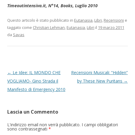
Timeoutintensiva.it, N°14, Books, Luglio 2010
Questo articolo è stato pubblicato in
Eutanasia
,
Libri
,
Recensioni
e
taggato come
Christian Lehman
,
Eutanasia
,
Libri
il
19 marzo 2011
da
Savas
Navigazione articolo
←
Le Idee: IL MONDO CHE
Recensioni Musicali: “Hidden”
VOGLIAMO- Gino Strada il
by These New Puritans
→
Manifesto di Emergency 2010
Lascia un Commento
L'indirizzo email non verrà pubblicato. I campi obbligatori
sono contrassegnati
*