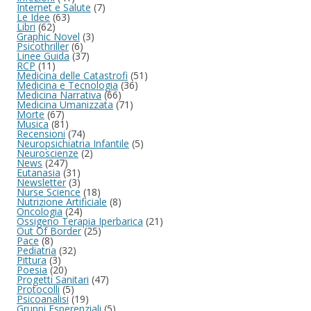
Internet e Salute
(7)
Le Idee
(63)
Libri
(62)
Graphic Novel
(3)
Psicothriller
(6)
Linee Guida
(37)
RCP
(11)
Medicina delle Catastrofi
(51)
Medicina e Tecnologia
(36)
Medicina Narrativa
(66)
Medicina Umanizzata
(71)
Morte
(67)
Musica
(81)
Recensioni
(74)
Neuropsichiatria Infantile
(5)
Neuroscienze
(2)
News
(247)
Eutanasia
(31)
Newsletter
(3)
Nurse Science
(18)
Nutrizione Artificiale
(8)
Oncologia
(24)
Ossigeno Terapia Iperbarica
(21)
Out Of Border
(25)
Pace
(8)
Pediatria
(32)
Pittura
(3)
Poesia
(20)
Progetti Sanitari
(47)
Protocolli
(5)
Psicoanalisi
(19)
Gruppi Esperenziali
(5)