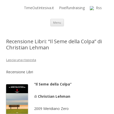
TimeOutIntesiva.it
Pixelfundraising
Rss
Time Out Intensiva Blog
il tempo e la memoria in terapia intensiva
Vai al contenuto
Menu
Recensione Libri: “Il Seme della Colpa” di
Christian Lehman
Lascia una risposta
Recensione Libri
“Il Seme della Colpa”
di
Christian Lehman
2009 Meridiano Zero