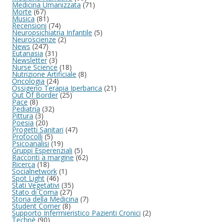
Medicina Umanizzata
(71)
Morte
(67)
Musica
(81)
Recensioni
(74)
Neuropsichiatria Infantile
(5)
Neuroscienze
(2)
News
(247)
Eutanasia
(31)
Newsletter
(3)
Nurse Science
(18)
Nutrizione Artificiale
(8)
Oncologia
(24)
Ossigeno Terapia Iperbarica
(21)
Out Of Border
(25)
Pace
(8)
Pediatria
(32)
Pittura
(3)
Poesia
(20)
Progetti Sanitari
(47)
Protocolli
(5)
Psicoanalisi
(19)
Gruppi Esperenziali
(5)
Racconti a margine
(62)
Ricerca
(18)
Socialnetwork
(1)
Spot Light
(46)
Stati Vegetativi
(35)
Stato di Coma
(27)
Storia della Medicina
(7)
Student Corner
(8)
Supporto Infermieristico Pazienti Cronici
(2)
Technè
(90)