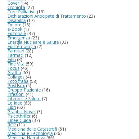
Cover
(14)
Cronicità
(27)
Cure Palliative
(13)
Dichiarazioni Anticipate di Trattamento
(23)
Disabilità
(17)
Dolore
(13)
e-Book
(1)
Editoriale
(37)
Emergenza
(23)
Energia Nucleare e Salute
(33)
Epistemologia
(2)
Familiari
(28)
Farmaci
(12)
Film
(8)
Fine Vita
(59)
Focus
(46)
Graffiti
(63)
Collages
(4)
Fotografia
(58)
PostBox
(5)
Gruppo Paziente
(16)
Infezioni
(41)
Internet e Salute
(7)
Le Idee
(63)
Libri
(62)
Graphic Novel
(3)
Psicothriller
(6)
Linee Guida
(37)
RCP
(11)
Medicina delle Catastrofi
(51)
Medicina e Tecnologia
(36)
Medicina Narrativa
(66)