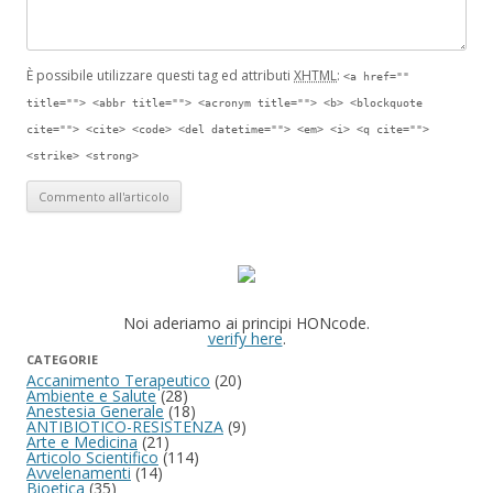
È possibile utilizzare questi tag ed attributi
XHTML
:
<a href=""
title=""> <abbr title=""> <acronym title=""> <b> <blockquote
cite=""> <cite> <code> <del datetime=""> <em> <i> <q cite="">
<strike> <strong>
Noi aderiamo ai principi HONcode.
verify here
.
CATEGORIE
Accanimento Terapeutico
(20)
Ambiente e Salute
(28)
Anestesia Generale
(18)
ANTIBIOTICO-RESISTENZA
(9)
Arte e Medicina
(21)
Articolo Scientifico
(114)
Avvelenamenti
(14)
Bioetica
(35)