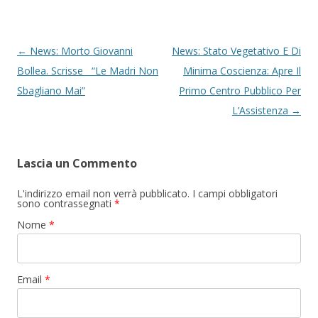
Navigazione articolo
←
News: Morto Giovanni
News: Stato Vegetativo E Di
Bollea. Scrisse “Le Madri Non
Minima Coscienza: Apre Il
Sbagliano Mai”
Primo Centro Pubblico Per
L’Assistenza
→
Lascia un Commento
L'indirizzo email non verrà pubblicato. I campi obbligatori
sono contrassegnati
*
Nome
*
Email
*