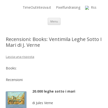
TimeOutIntesiva.it
Pixelfundraising
Rss
Time Out Intensiva Blog
il tempo e la memoria in terapia intensiva
Vai al contenuto
Menu
Recensioni: Books: Ventimila Leghe Sotto I
Mari di J. Verne
Lascia una risposta
Books:
Recensioni
20.000 leghe sotto i mari
di Jules Verne