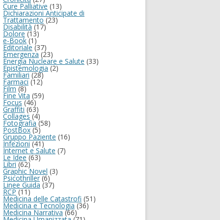
Cure Palliative
(13)
Dichiarazioni Anticipate di
Trattamento
(23)
Disabilità
(17)
Dolore
(13)
e-Book
(1)
Editoriale
(37)
Emergenza
(23)
Energia Nucleare e Salute
(33)
Epistemologia
(2)
Familiari
(28)
Farmaci
(12)
Film
(8)
Fine Vita
(59)
Focus
(46)
Graffiti
(63)
Collages
(4)
Fotografia
(58)
PostBox
(5)
Gruppo Paziente
(16)
Infezioni
(41)
Internet e Salute
(7)
Le Idee
(63)
Libri
(62)
Graphic Novel
(3)
Psicothriller
(6)
Linee Guida
(37)
RCP
(11)
Medicina delle Catastrofi
(51)
Medicina e Tecnologia
(36)
Medicina Narrativa
(66)
Medicina Umanizzata
(71)