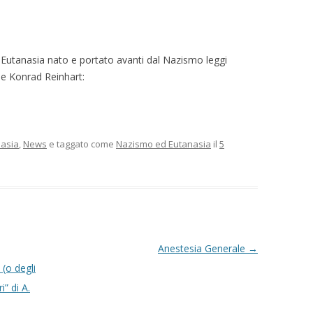
Eutanasia nato e portato avanti dal Nazismo leggi
n e Konrad Reinhart:
asia
,
News
e taggato come
Nazismo ed Eutanasia
il
5
Anestesia Generale
→
 (o degli
” di A.