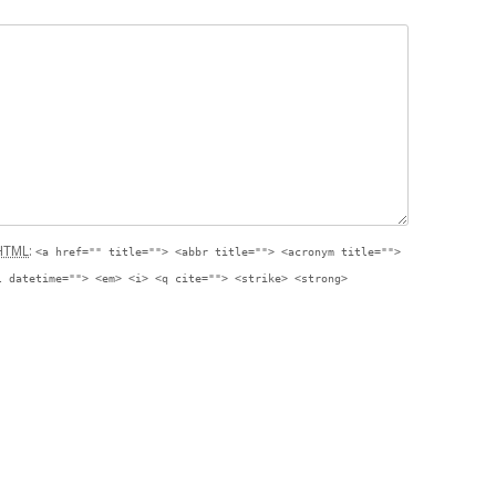
HTML
:
<a href="" title=""> <abbr title=""> <acronym title="">
l datetime=""> <em> <i> <q cite=""> <strike> <strong>