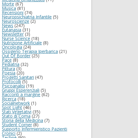
Morte
(67)
Musica
(81)
Recensioni
(74)
Neuropsichiatria Infantile
(5)
Neuroscienze
(2)
News
(247)
Eutanasia
(31)
Newsletter
(3)
Nurse Science
(18)
Nutrizione Artificiale
(8)
Oncologia
(24)
Ossigeno Terapia Iperbarica
(21)
Out Of Border
(25)
Pace
(8)
Pediatria
(32)
Pittura
(3)
Poesia
(20)
Progetti Sanitari
(47)
Protocolli
(5)
Psicoanalisi
(19)
Gruppi Esperenziali
(5)
Racconti a margine
(62)
Ricerca
(18)
Socialnetwork
(1)
Spot Light
(46)
Stati Vegetativi
(35)
Stato di Coma
(27)
Storia della Medicina
(7)
Student Corner
(8)
Supporto Infermieristico Pazienti
Cronici
(2)
Technè
(90)