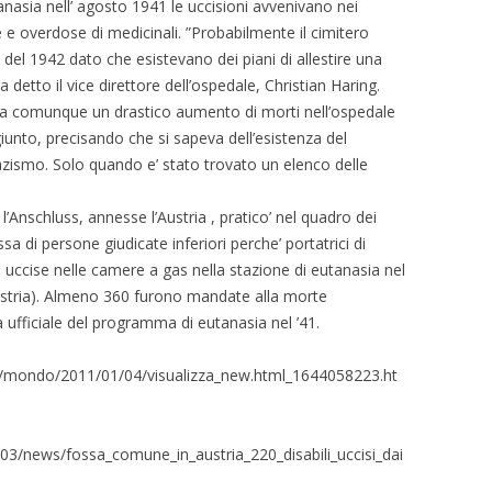
nasia nell’ agosto 1941 le uccisioni avvenivano nei
e e overdose di medicinali. ”Probabilmente il cimitero
re del 1942 dato che esistevano dei piani di allestire una
a detto il vice direttore dell’ospedale, Christian Haring.
ontra comunque un drastico aumento di morti nell’ospedale
iunto, precisando che si sapeva dell’esistenza del
zismo. Solo quando e’ stato trovato un elenco delle
’Anschluss, annesse l’Austria , pratico’ nel quadro dei
a di persone giudicate inferiori perche’ portatrici di
no uccise nelle camere a gas nella stazione di eutanasia nel
Austria). Almeno 360 furono mandate alla morte
a ufficiale del programma di eutanasia nel ’41.
he/mondo/2011/01/04/visualizza_new.html_1644058223.ht
/03/news/fossa_comune_in_austria_220_disabili_uccisi_dai