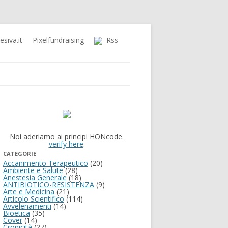
siva.it
Pixelfundraising
Rss
Noi aderiamo ai principi HONcode.
verify here
.
CATEGORIE
Accanimento Terapeutico
(20)
Ambiente e Salute
(28)
Anestesia Generale
(18)
ANTIBIOTICO-RESISTENZA
(9)
Arte e Medicina
(21)
Articolo Scientifico
(114)
Avvelenamenti
(14)
Bioetica
(35)
Cover
(14)
Cronicità
(27)