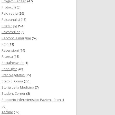
Progetti Sanitari
(47)
Protocolli
(5)
Psichiatria
(29)
Psicoanalisi
(18)
Psicologia
(50)
Psicothriller
(6)
Racconti a margine
(62)
RCP
(11)
Recensioni
(74)
Ricerca
(18)
Socialnetwork
(1)
Spot Light
(46)
Stati Vegetativi
(35)
Stato di Coma
(27)
Storia della Medicina
(7)
Student Corner
(8)
Supporto Infermieristico Pazienti Cronici
(2)
Technè
(37)