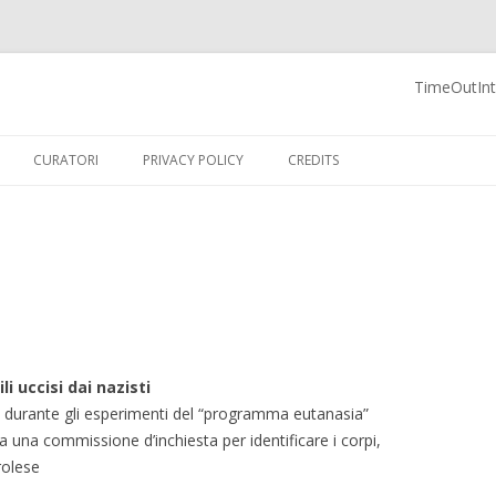
TimeOutInte
 Blog
Vai al contenuto
CURATORI
PRIVACY POLICY
CREDITS
i uccisi dai nazisti
5, durante gli esperimenti del “programma eutanasia”
ita una commissione d’inchiesta per identificare i corpi,
rolese