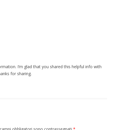
formation. I’m glad that you shared this helpful info with
hanks for sharing.
 I campi obbligatori sono contrassegnati
*