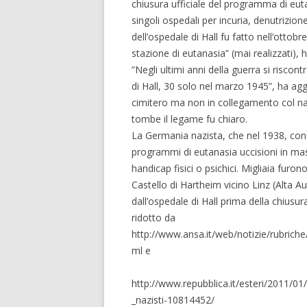
chiusura ufficiale del programma di euta
singoli ospedali per incuria, denutrizion
dell’ospedale di Hall fu fatto nell’ottob
stazione di eutanasia” (mai realizzati), h
”Negli ultimi anni della guerra si risc
di Hall, 30 solo nel marzo 1945”, ha agg
cimitero ma non in collegamento col na
tombe il legame fu chiaro.
La Germania nazista, che nel 1938, con l
programmi di eutanasia uccisioni in mass
handicap fisici o psichici. Migliaia furo
Castello di Hartheim vicino Linz (Alta 
dall’ospedale di Hall prima della chiusur
ridotto da
http://www.ansa.it/web/notizie/rubric
ml e
http://www.repubblica.it/esteri/2011/01
_nazisti-10814452/