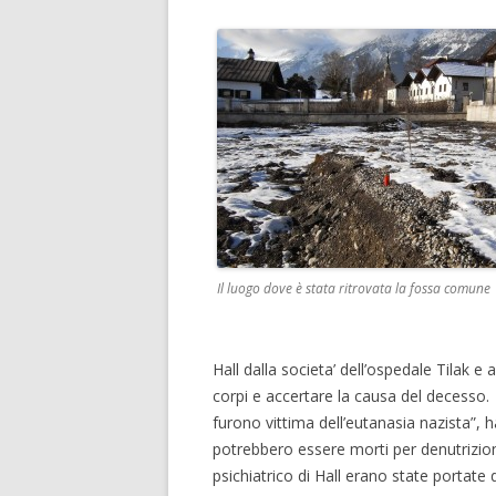
Il luogo dove è stata ritrovata la fossa comune
Hall dalla societa’ dell’ospedale Tilak e a
corpi e accertare la causa del decesso.
furono vittima dell’eutanasia nazista”, h
potrebbero essere morti per denutrizio
psichiatrico di Hall erano state portate 