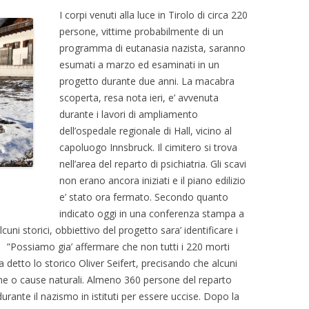
I corpi venuti alla luce in Tirolo di circa 220
persone, vittime probabilmente di un
programma di eutanasia nazista, saranno
esumati a marzo ed esaminati in un
progetto durante due anni. La macabra
scoperta, resa nota ieri, e’ avvenuta
durante i lavori di ampliamento
dell’ospedale regionale di Hall, vicino al
capoluogo Innsbruck. Il cimitero si trova
nell’area del reparto di psichiatria. Gli scavi
non erano ancora iniziati e il piano edilizio
e’ stato ora fermato. Secondo quanto
indicato oggi in una conferenza stampa a
lcuni storici, obbiettivo del progetto sara’ identificare i
 ”Possiamo gia’ affermare che non tutti i 220 morti
a detto lo storico Oliver Seifert, precisando che alcuni
ne o cause naturali. Almeno 360 persone del reparto
durante il nazismo in istituti per essere uccise. Dopo la