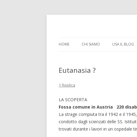
il tempo e la memoria in terapia intensiva
Time Out Intensiva
HOME
CHI SIAMO
USA IL BLOG
Eutanasia ?
1 Replica
LA SCOPERTA
Fossa comune in Austria 220 disabil
La strage compiuta tra il 1942 e il 194
condotto dagli scienzati delle SS. Istitu
trovati durante i lavori in un ospedale ti