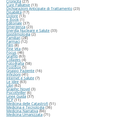
Cronicità
(27)
Cure Palliative
(13)
Dichiarazioni Anticipate di Trattamento
(23)
Disabilità
(17)
Dolore
(13)
e-Book
(1)
Editoriale
(37)
Emergenza
(23)
Energia Nucleare e Salute
(33)
Epistemologia
(2)
Familiari
(28)
Farmaci
(12)
Film
(8)
Fine Vita
(59)
Focus
(46)
Graffiti
(63)
Collages
(4)
Fotografia
(58)
PostBox
(5)
Gruppo Paziente
(16)
Infezioni
(41)
Internet e Salute
(7)
Le Idee
(63)
Libri
(62)
Graphic Novel
(3)
Psicothriller
(6)
Linee Guida
(37)
RCP
(11)
Medicina delle Catastrofi
(51)
Medicina e Tecnologia
(36)
Medicina Narrativa
(66)
Medicina Umanizzata
(71)