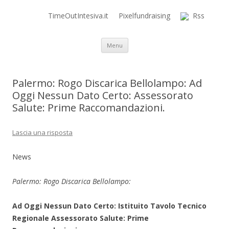
TimeOutIntesiva.it
Pixelfundraising
Rss
Time Out Intensiva Blog
il tempo e la memoria in terapia intensiva
Vai al contenuto
Menu
Palermo: Rogo Discarica Bellolampo: Ad
Oggi Nessun Dato Certo: Assessorato
Salute: Prime Raccomandazioni.
Lascia una risposta
News
Palermo: Rogo Discarica Bellolampo:
Ad Oggi Nessun Dato Certo: Istituito Tavolo Tecnico
Regionale Assessorato Salute: Prime