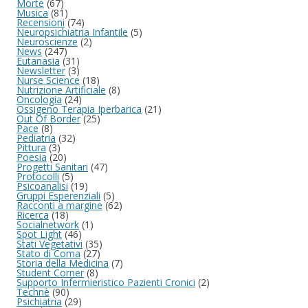
Morte
(67)
Musica
(81)
Recensioni
(74)
Neuropsichiatria Infantile
(5)
Neuroscienze
(2)
News
(247)
Eutanasia
(31)
Newsletter
(3)
Nurse Science
(18)
Nutrizione Artificiale
(8)
Oncologia
(24)
Ossigeno Terapia Iperbarica
(21)
Out Of Border
(25)
Pace
(8)
Pediatria
(32)
Pittura
(3)
Poesia
(20)
Progetti Sanitari
(47)
Protocolli
(5)
Psicoanalisi
(19)
Gruppi Esperenziali
(5)
Racconti a margine
(62)
Ricerca
(18)
Socialnetwork
(1)
Spot Light
(46)
Stati Vegetativi
(35)
Stato di Coma
(27)
Storia della Medicina
(7)
Student Corner
(8)
Supporto Infermieristico Pazienti Cronici
(2)
Technè
(90)
Psichiatria
(29)