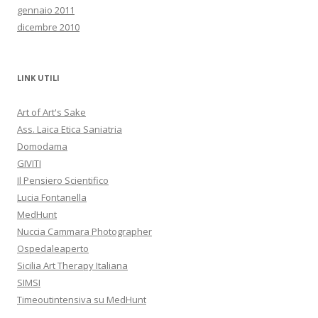
gennaio 2011
dicembre 2010
LINK UTILI
Art of Art's Sake
Ass. Laica Etica Saniatria
Domodama
GIVITI
Il Pensiero Scientifico
Lucia Fontanella
MedHunt
Nuccia Cammara Photographer
Ospedaleaperto
Sicilia Art Therapy Italiana
SIMSI
Timeoutintensiva su MedHunt