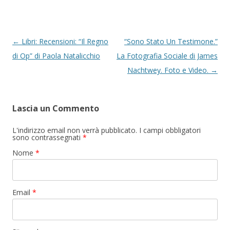
Navigazione articolo
←
Libri: Recensioni: “Il Regno
“Sono Stato Un Testimone.”
di Op” di Paola Natalicchio
La Fotografia Sociale di James
Nachtwey. Foto e Video.
→
Lascia un Commento
L'indirizzo email non verrà pubblicato. I campi obbligatori
sono contrassegnati
*
Nome
*
Email
*