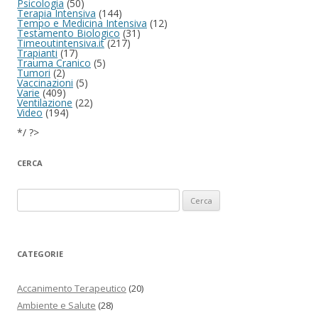
Psicologia
(50)
Terapia Intensiva
(144)
Tempo e Medicina Intensiva
(12)
Testamento Biologico
(31)
Timeoutintensiva.it
(217)
Trapianti
(17)
Trauma Cranico
(5)
Tumori
(2)
Vaccinazioni
(5)
Varie
(409)
Ventilazione
(22)
Video
(194)
*/ ?>
CERCA
Ricerca per:
CATEGORIE
Accanimento Terapeutico
(20)
Ambiente e Salute
(28)