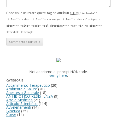
È possibile utilizzare questi tag ed attributi
XHTML
:
<a href=""
title=""> <abbr title=""> <acronym title=""> <b> <blockquote
cite=""> <cite> <code> <del datetime=""> <em> <i> <q cite="">
<strike> <strong>
Noi aderiamo ai principi HONcode.
verify here
.
CATEGORIE
Accanimento Terapeutico
(20)
Ambiente e Salute
(28)
Anestesia Generale
(18)
ANTIBIOTICO-RESISTENZA
(9)
Arte e Medicina
(21)
Articolo Scientifico
(114)
Avvelenamenti
(14)
Bioetica
(35)
Cover
(14)