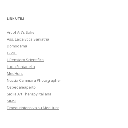
LINK UTILI
Art of Art's Sake
Ass. Laica Etica Saniatria
Domodama
GIVITI
Il Pensiero Scientifico
Lucia Fontanella
MedHunt
Nuccia Cammara Photographer
Ospedaleaperto
Sicilia Art Therapy Italiana
SIMSI
Timeoutintensiva su MedHunt