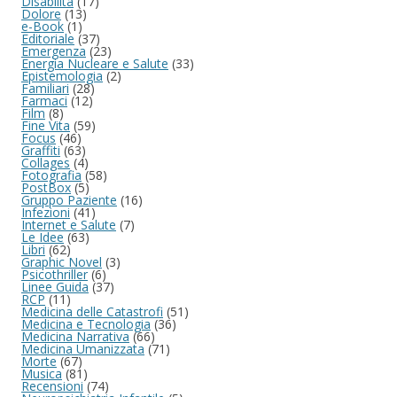
Disabilità
(17)
Dolore
(13)
e-Book
(1)
Editoriale
(37)
Emergenza
(23)
Energia Nucleare e Salute
(33)
Epistemologia
(2)
Familiari
(28)
Farmaci
(12)
Film
(8)
Fine Vita
(59)
Focus
(46)
Graffiti
(63)
Collages
(4)
Fotografia
(58)
PostBox
(5)
Gruppo Paziente
(16)
Infezioni
(41)
Internet e Salute
(7)
Le Idee
(63)
Libri
(62)
Graphic Novel
(3)
Psicothriller
(6)
Linee Guida
(37)
RCP
(11)
Medicina delle Catastrofi
(51)
Medicina e Tecnologia
(36)
Medicina Narrativa
(66)
Medicina Umanizzata
(71)
Morte
(67)
Musica
(81)
Recensioni
(74)