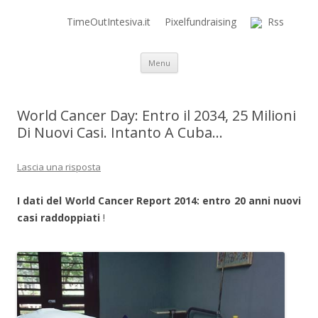
TimeOutIntesiva.it
Pixelfundraising
Rss
Time Out Intensiva Blog
il tempo e la memoria in terapia intensiva
Vai al contenuto
Menu
World Cancer Day: Entro il 2034, 25 Milioni
Di Nuovi Casi. Intanto A Cuba…
Lascia una risposta
I dati del World Cancer Report 2014: entro 20 anni nuovi
casi raddoppiati
!