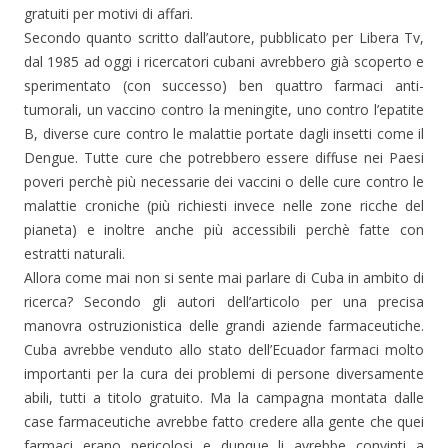
gratuiti per motivi di affari.
Secondo quanto scritto dall’autore, pubblicato per Libera Tv,
dal 1985 ad oggi i ricercatori cubani avrebbero già scoperto e
sperimentato (con successo) ben quattro farmaci anti-
tumorali, un vaccino contro la meningite, uno contro l’epatite
B, diverse cure contro le malattie portate dagli insetti come il
Dengue. Tutte cure che potrebbero essere diffuse nei Paesi
poveri perchè più necessarie dei vaccini o delle cure contro le
malattie croniche (più richiesti invece nelle zone ricche del
pianeta) e inoltre anche più accessibili perchè fatte con
estratti naturali.
Allora come mai non si sente mai parlare di Cuba in ambito di
ricerca? Secondo gli autori dell’articolo per una precisa
manovra ostruzionistica delle grandi aziende farmaceutiche.
Cuba avrebbe venduto allo stato dell’Ecuador farmaci molto
importanti per la cura dei problemi di persone diversamente
abili, tutti a titolo gratuito. Ma la campagna montata dalle
case farmaceutiche avrebbe fatto credere alla gente che quei
farmaci erano pericolosi e dunque li avrebbe convinti a