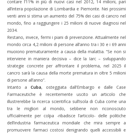
contare l’11% in più di nuovi casi nel 2012, 14 milioni, pari
all’intera popolazione di Lombardia e Piemonte. Nei prossimi
venti anni si stima un aumento del 75% dei casi di cancro nel
mondo, fino a raggiungere i 25 milioni di nuove diagnosi nel
2034.
Restano, invece, fermi i piani di prevenzione. Attualmente nel
mondo circa 4,2 milioni di persone all’anno tra i 30 e i 69 anni
muoiono prematuramente a causa della malattia. “Se non si
interviene in maniera decisiva – dice la Iarc – sviluppando
strategie concrete per affrontare il problema, nel 2025 il
cancro sarà la causa della morte prematura in oltre 5 milioni
di persone all’anno”.
Intanto a
Cuba
, osteggiata dall’Embargo e dalle Case
Farmaceutiche è recentemente uscito un articolo che
illustrerebbe la ricerca scientifica sull’isola di Cuba come una
tra le migliori al mondo, sebbene non riconosciuto
ufficialmente per colpa -ribadisce l’articolo- delle politiche
dell’industria farmaceutica mondiale che mira sempre a
promuovere farmaci costosi denigrando quelli accessibili e