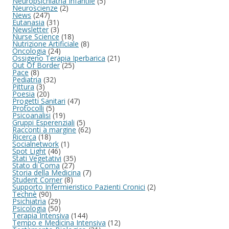
Neuropsichiatria Infantile
(5)
Neuroscienze
(2)
News
(247)
Eutanasia
(31)
Newsletter
(3)
Nurse Science
(18)
Nutrizione Artificiale
(8)
Oncologia
(24)
Ossigeno Terapia Iperbarica
(21)
Out Of Border
(25)
Pace
(8)
Pediatria
(32)
Pittura
(3)
Poesia
(20)
Progetti Sanitari
(47)
Protocolli
(5)
Psicoanalisi
(19)
Gruppi Esperenziali
(5)
Racconti a margine
(62)
Ricerca
(18)
Socialnetwork
(1)
Spot Light
(46)
Stati Vegetativi
(35)
Stato di Coma
(27)
Storia della Medicina
(7)
Student Corner
(8)
Supporto Infermieristico Pazienti Cronici
(2)
Technè
(90)
Psichiatria
(29)
Psicologia
(50)
Terapia Intensiva
(144)
Tempo e Medicina Intensiva
(12)