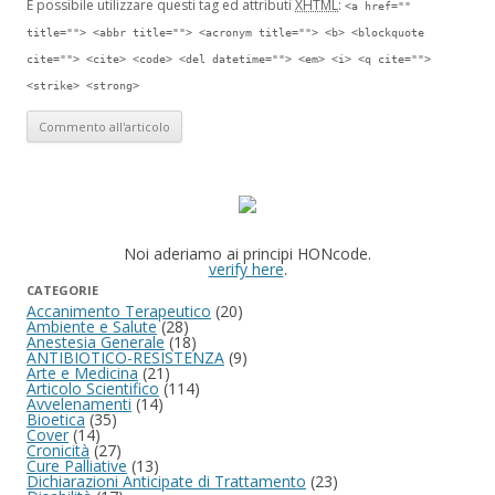
È possibile utilizzare questi tag ed attributi
XHTML
:
<a href=""
title=""> <abbr title=""> <acronym title=""> <b> <blockquote
cite=""> <cite> <code> <del datetime=""> <em> <i> <q cite="">
<strike> <strong>
Noi aderiamo ai principi HONcode.
verify here
.
CATEGORIE
Accanimento Terapeutico
(20)
Ambiente e Salute
(28)
Anestesia Generale
(18)
ANTIBIOTICO-RESISTENZA
(9)
Arte e Medicina
(21)
Articolo Scientifico
(114)
Avvelenamenti
(14)
Bioetica
(35)
Cover
(14)
Cronicità
(27)
Cure Palliative
(13)
Dichiarazioni Anticipate di Trattamento
(23)