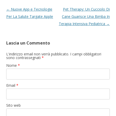
Navigazione articolo
←
Nuove App e Tecnologie
Pet Therapy: Un Cucciolo Di
Per La Salute Targate Apple
Cane Guarisce Una Bimba In
Terapia Intensiva Pediatrica
→
Lascia un Commento
L'indirizzo email non verrà pubblicato. I campi obbligatori
sono contrassegnati
*
Nome
*
Email
*
Sito web