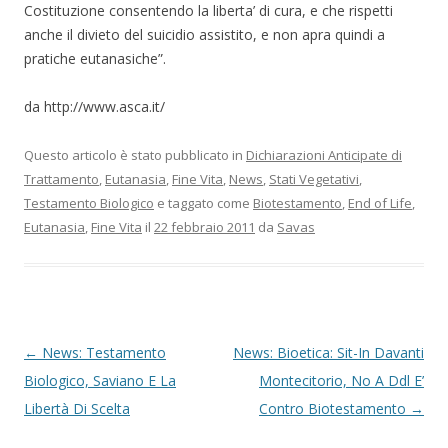
Costituzione consentendo la liberta’ di cura, e che rispetti
anche il divieto del suicidio assistito, e non apra quindi a
pratiche eutanasiche”.
da http://www.asca.it/
Questo articolo è stato pubblicato in
Dichiarazioni Anticipate di
Trattamento
,
Eutanasia
,
Fine Vita
,
News
,
Stati Vegetativi
,
Testamento Biologico
e taggato come
Biotestamento
,
End of Life
,
Eutanasia
,
Fine Vita
il
22 febbraio 2011
da
Savas
Navigazione articolo
←
News: Testamento
News: Bioetica: Sit-In Davanti
Biologico, Saviano E La
Montecitorio, No A Ddl E’
Libertà Di Scelta
Contro Biotestamento
→