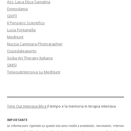
Ass. Laica Etica Saniatria
Domodama
GIVITI
Il Pensiero Scientifico
Lucia Fontanella
MedHunt
Nuccia Cammara Photographer
Ospedaleaperto
Sicilia Art Therapy Italiana
SIMSI
Timeoutintensiva su MedHunt
Time Out Intensiva Blog
il tempo e la memoria in terapia intensiva
IMPORTANTE
Le informazioni riportate su questo sito sono rivolte a anestesisti, rianimatori, intensivisti