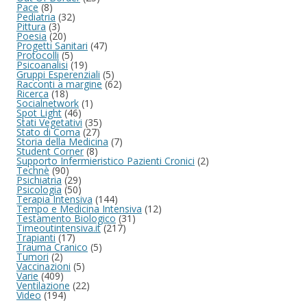
Pace
(8)
Pediatria
(32)
Pittura
(3)
Poesia
(20)
Progetti Sanitari
(47)
Protocolli
(5)
Psicoanalisi
(19)
Gruppi Esperenziali
(5)
Racconti a margine
(62)
Ricerca
(18)
Socialnetwork
(1)
Spot Light
(46)
Stati Vegetativi
(35)
Stato di Coma
(27)
Storia della Medicina
(7)
Student Corner
(8)
Supporto Infermieristico Pazienti Cronici
(2)
Technè
(90)
Psichiatria
(29)
Psicologia
(50)
Terapia Intensiva
(144)
Tempo e Medicina Intensiva
(12)
Testamento Biologico
(31)
Timeoutintensiva.it
(217)
Trapianti
(17)
Trauma Cranico
(5)
Tumori
(2)
Vaccinazioni
(5)
Varie
(409)
Ventilazione
(22)
Video
(194)