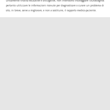
unicamente finalità educative e divulgative, non intendono incoraggiare l'autodiagnosi o l
pertanto utilizzare le informazioni ricevute per diagnosticare o curare un problema di salu
sito, in breve, serve a migliorare, e non a sostituire, il rapporto medico-paziente.