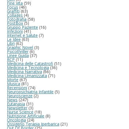
Fine Vita
(59)
Focus
(46)
Graffiti
(63)
Collages
(4)
Fotografia
(58)
PostBox
(5)
Gruppo Paziente
(16)
Infezioni
(41)
Internet e Salute
(7)
Le Idee
(63)
Libri
(62)
Graphic Novel
(3)
Psicothriller
(6)
Linee Guida
(37)
RCP
(11)
Medicina delle Catastrofi
(51)
Medicina e Tecnologia
(36)
Medicina Narrativa
(66)
Medicina Umanizzata
(71)
Morte
(67)
Musica
(81)
Recensioni
(74)
Neuropsichiatria Infantile
(5)
Neuroscienze
(2)
News
(247)
Eutanasia
(31)
Newsletter
(3)
Nurse Science
(18)
Nutrizione Artificiale
(8)
Oncologia
(24)
Ossigeno Terapia Iperbarica
(21)
Out Of Border
(25)