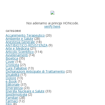
Noi aderiamo ai principi HONcode.
verify here
.
CATEGORIE
Accanimento Terapeutico
(20)
Ambiente e Salute
(28)
Anestesia Generale
(18)
ANTIBIOTICO-RESISTENZA
(9)
Arte e Medicina
(21)
Articolo Scientifico
(114)
Avvelenamenti
(14)
Bioetica
(35)
Cover
(14)
Cronicità
(27)
Cure Palliative
(13)
Dichiarazioni Anticipate di Trattamento
(23)
Disabilità
(17)
Dolore
(13)
e-Book
(1)
Editoriale
(37)
Emergenza
(23)
Energia Nucleare e Salute
(33)
Epistemologia
(2)
Familiari
(28)
Farmaci
(12)
Film
(8)