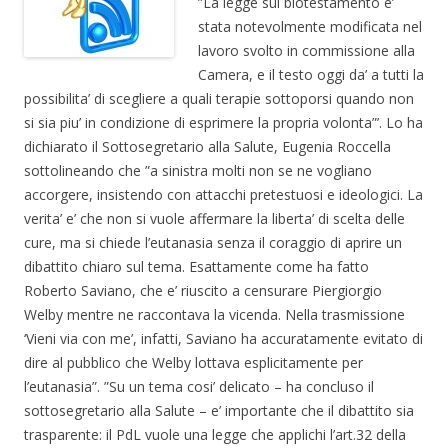
”La legge sul biotestamento e’
stata notevolmente modificata nel
lavoro svolto in commissione alla
Camera, e il testo oggi da’ a tutti la
possibilita’ di scegliere a quali terapie sottoporsi quando non
si sia piu’ in condizione di esprimere la propria volonta”’. Lo ha
dichiarato il Sottosegretario alla Salute, Eugenia Roccella
sottolineando che ”a sinistra molti non se ne vogliano
accorgere, insistendo con attacchi pretestuosi e ideologici. La
verita’ e’ che non si vuole affermare la liberta’ di scelta delle
cure, ma si chiede l’eutanasia senza il coraggio di aprire un
dibattito chiaro sul tema. Esattamente come ha fatto
Roberto Saviano, che e’ riuscito a censurare Piergiorgio
Welby mentre ne raccontava la vicenda. Nella trasmissione
‘Vieni via con me’, infatti, Saviano ha accuratamente evitato di
dire al pubblico che Welby lottava esplicitamente per
l’eutanasia”. ”Su un tema cosi’ delicato – ha concluso il
sottosegretario alla Salute – e’ importante che il dibattito sia
trasparente: il PdL vuole una legge che applichi l’art.32 della