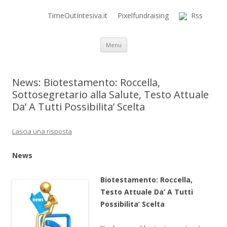
TimeOutIntesiva.it
Pixelfundraising
Rss
Time Out Intensiva Blog
il tempo e la memoria in terapia intensiva
Vai al contenuto
Menu
News: Biotestamento: Roccella,
Sottosegretario alla Salute, Testo Attuale
Da’ A Tutti Possibilita’ Scelta
Lascia una risposta
News
Biotestamento: Roccella,
Testo Attuale Da’ A Tutti
Possibilita’ Scelta