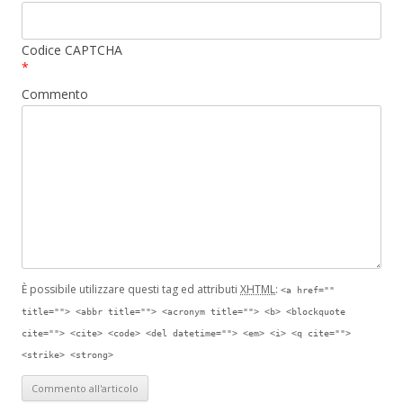
Codice CAPTCHA
*
Commento
È possibile utilizzare questi tag ed attributi
XHTML
:
<a href=""
title=""> <abbr title=""> <acronym title=""> <b> <blockquote
cite=""> <cite> <code> <del datetime=""> <em> <i> <q cite="">
<strike> <strong>