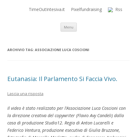
TimeOutIntesiva.it
Pixelfundraising
Rss
Time Out Intensiva Blog
il tempo e la memoria in terapia intensiva
Vai al contenuto
Menu
ARCHIVIO TAG:
ASSOCIAZIONE LUCA COSCIONI
Eutanasia: Il Parlamento Si Faccia Vivo.
Lascia una risposta
Il video è stato realizzato per l’Associazione Luca Coscioni con
la direzione creativa del copywriter (Flavio Avy Candeli) dalla
casa di produzione Studio12. Regia di Anton Lucarelli e
Federico Ventura, produzione esecutiva di Giulia Bruzzone,