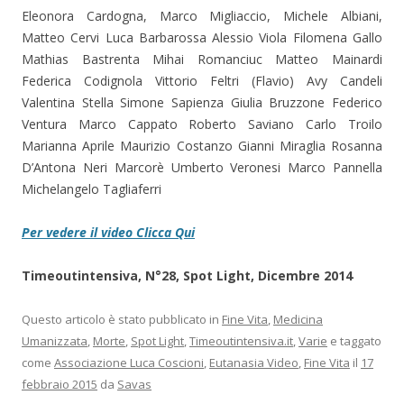
Eleonora Cardogna, Marco Migliaccio, Michele Albiani,
Matteo Cervi Luca Barbarossa Alessio Viola Filomena Gallo
Mathias Bastrenta Mihai Romanciuc Matteo Mainardi
Federica Codignola Vittorio Feltri (Flavio) Avy Candeli
Valentina Stella Simone Sapienza Giulia Bruzzone Federico
Ventura Marco Cappato Roberto Saviano Carlo Troilo
Marianna Aprile Maurizio Costanzo Gianni Miraglia Rosanna
D’Antona Neri Marcorè Umberto Veronesi Marco Pannella
Michelangelo Tagliaferri
Per vedere il video Clicca Qui
Timeoutintensiva, N°28, Spot Light, Dicembre 2014
Questo articolo è stato pubblicato in
Fine Vita
,
Medicina
Umanizzata
,
Morte
,
Spot Light
,
Timeoutintensiva.it
,
Varie
e taggato
come
Associazione Luca Coscioni
,
Eutanasia Video
,
Fine Vita
il
17
febbraio 2015
da
Savas