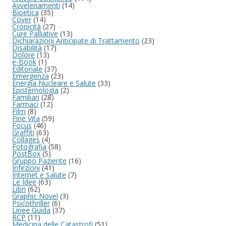
Avvelenamenti
(14)
Bioetica
(35)
Cover
(14)
Cronicità
(27)
Cure Palliative
(13)
Dichiarazioni Anticipate di Trattamento
(23)
Disabilità
(17)
Dolore
(13)
e-Book
(1)
Editoriale
(37)
Emergenza
(23)
Energia Nucleare e Salute
(33)
Epistemologia
(2)
Familiari
(28)
Farmaci
(12)
Film
(8)
Fine Vita
(59)
Focus
(46)
Graffiti
(63)
Collages
(4)
Fotografia
(58)
PostBox
(5)
Gruppo Paziente
(16)
Infezioni
(41)
Internet e Salute
(7)
Le Idee
(63)
Libri
(62)
Graphic Novel
(3)
Psicothriller
(6)
Linee Guida
(37)
RCP
(11)
Medicina delle Catastrofi
(51)