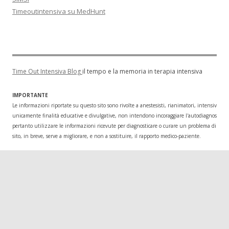
Timeoutintensiva su MedHunt
Time Out Intensiva Blog
il tempo e la memoria in terapia intensiva
IMPORTANTE
Le informazioni riportate su questo sito sono rivolte a anestesisti, rianimatori, intensivisti
unicamente finalità educative e divulgative, non intendono incoraggiare l'autodiagnosi o l
pertanto utilizzare le informazioni ricevute per diagnosticare o curare un problema di salu
sito, in breve, serve a migliorare, e non a sostituire, il rapporto medico-paziente.