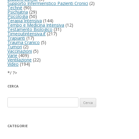
Supporto Infermieristico Pazienti Cronici
(2)
Technè
(90)
Psichiatria
(29)
Psicologia
(50)
Terapia Intensiva
(144)
Tempo e Medicina Intensiva
(12)
Testamento Biologico
(31)
Timeoutintensiva.it
(217)
Trapianti
(17)
Trauma Cranico
(5)
Tumori
(2)
Vaccinazioni
(5)
Varie
(409)
Ventilazione
(22)
Video
(194)
*/ ?>
CERCA
Ricerca per:
CATEGORIE