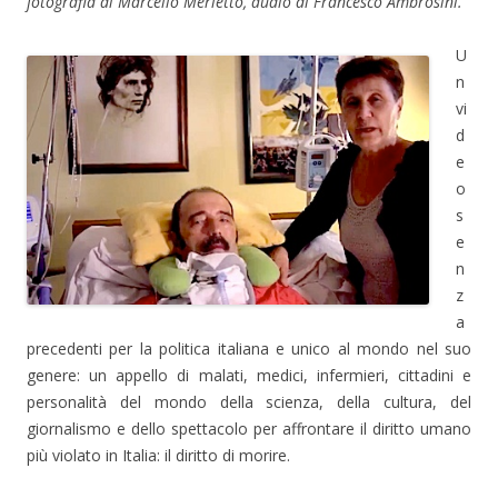
fotografia di Marcello Merletto, audio di Francesco Ambrosini.
U
n
vi
d
e
o
s
e
n
z
a
precedenti per la politica italiana e unico al mondo nel suo
genere: un appello di malati, medici, infermieri, cittadini e
personalità del mondo della scienza, della cultura, del
giornalismo e dello spettacolo per affrontare il diritto umano
più violato in Italia: il diritto di morire.