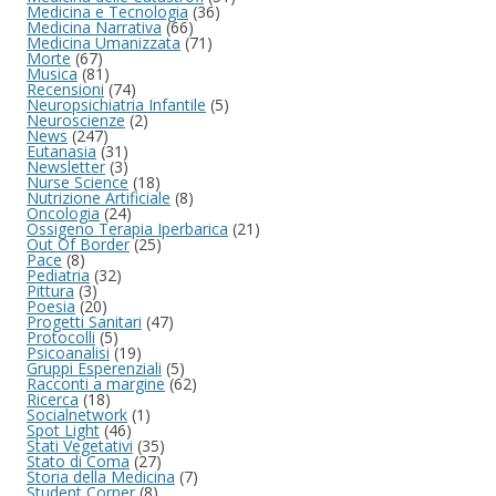
Medicina e Tecnologia
(36)
Medicina Narrativa
(66)
Medicina Umanizzata
(71)
Morte
(67)
Musica
(81)
Recensioni
(74)
Neuropsichiatria Infantile
(5)
Neuroscienze
(2)
News
(247)
Eutanasia
(31)
Newsletter
(3)
Nurse Science
(18)
Nutrizione Artificiale
(8)
Oncologia
(24)
Ossigeno Terapia Iperbarica
(21)
Out Of Border
(25)
Pace
(8)
Pediatria
(32)
Pittura
(3)
Poesia
(20)
Progetti Sanitari
(47)
Protocolli
(5)
Psicoanalisi
(19)
Gruppi Esperenziali
(5)
Racconti a margine
(62)
Ricerca
(18)
Socialnetwork
(1)
Spot Light
(46)
Stati Vegetativi
(35)
Stato di Coma
(27)
Storia della Medicina
(7)
Student Corner
(8)