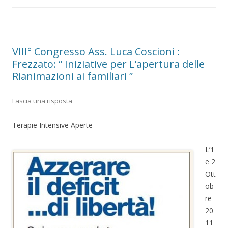
VIII° Congresso Ass. Luca Coscioni :
Frezzato: “ Iniziative per L’apertura delle
Rianimazioni ai familiari ”
Lascia una risposta
Terapie Intensive Aperte
L’1
e 2
Ott
ob
re
20
11