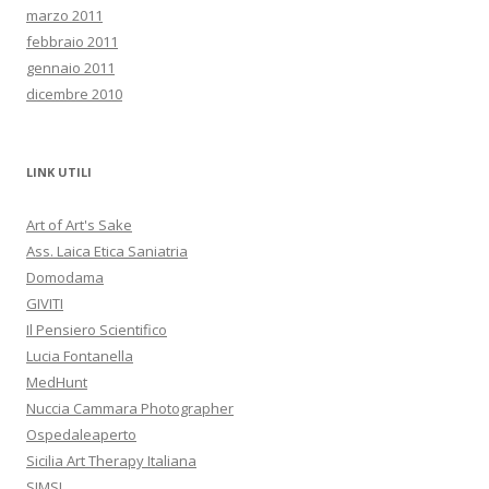
marzo 2011
febbraio 2011
gennaio 2011
dicembre 2010
LINK UTILI
Art of Art's Sake
Ass. Laica Etica Saniatria
Domodama
GIVITI
Il Pensiero Scientifico
Lucia Fontanella
MedHunt
Nuccia Cammara Photographer
Ospedaleaperto
Sicilia Art Therapy Italiana
SIMSI