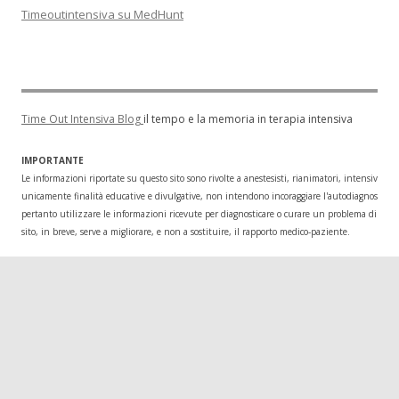
Timeoutintensiva su MedHunt
Time Out Intensiva Blog
il tempo e la memoria in terapia intensiva
IMPORTANTE
Le informazioni riportate su questo sito sono rivolte a anestesisti, rianimatori, intensivisti
unicamente finalità educative e divulgative, non intendono incoraggiare l'autodiagnosi o l
pertanto utilizzare le informazioni ricevute per diagnosticare o curare un problema di salu
sito, in breve, serve a migliorare, e non a sostituire, il rapporto medico-paziente.