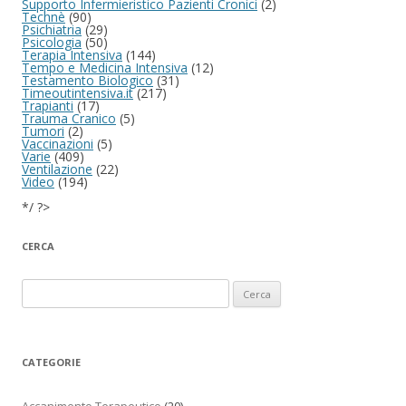
Supporto Infermieristico Pazienti Cronici
(2)
Technè
(90)
Psichiatria
(29)
Psicologia
(50)
Terapia Intensiva
(144)
Tempo e Medicina Intensiva
(12)
Testamento Biologico
(31)
Timeoutintensiva.it
(217)
Trapianti
(17)
Trauma Cranico
(5)
Tumori
(2)
Vaccinazioni
(5)
Varie
(409)
Ventilazione
(22)
Video
(194)
*/ ?>
CERCA
Ricerca per:
CATEGORIE