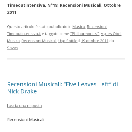
Timeoutintensiva, N°18, Recensioni Musicali, Ottobre
2011
Questo articolo è stato pubblicato in
Musica
,
Recensioni
,
Timeoutintensiva.it
e taggato come
"Philharmonics"
,
Agnes Obel
,
Musica
,
Recensioni Musicali
,
Ugo Sottile
il
19 ottobre 2011
da
Savas
Recensioni Musicali: “Five Leaves Left” di
Nick Drake
Lascia una risposta
Recensioni Musicali