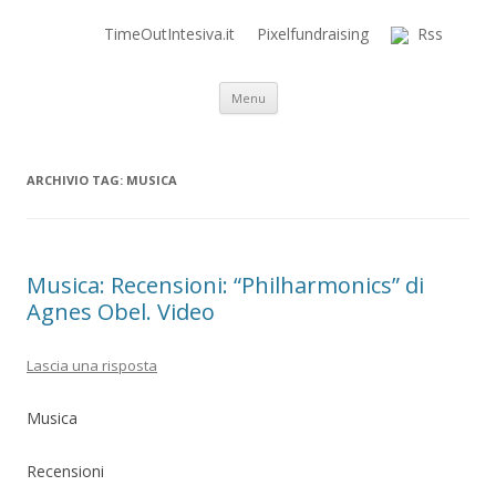
TimeOutIntesiva.it
Pixelfundraising
Rss
Time Out Intensiva Blog
il tempo e la memoria in terapia intensiva
Vai al contenuto
Menu
ARCHIVIO TAG:
MUSICA
Musica: Recensioni: “Philharmonics” di
Agnes Obel. Video
Lascia una risposta
Musica
Recensioni