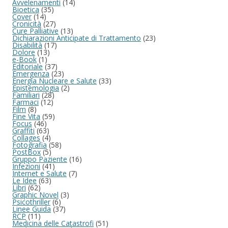
Avvelenamenti
(14)
Bioetica
(35)
Cover
(14)
Cronicità
(27)
Cure Palliative
(13)
Dichiarazioni Anticipate di Trattamento
(23)
Disabilità
(17)
Dolore
(13)
e-Book
(1)
Editoriale
(37)
Emergenza
(23)
Energia Nucleare e Salute
(33)
Epistemologia
(2)
Familiari
(28)
Farmaci
(12)
Film
(8)
Fine Vita
(59)
Focus
(46)
Graffiti
(63)
Collages
(4)
Fotografia
(58)
PostBox
(5)
Gruppo Paziente
(16)
Infezioni
(41)
Internet e Salute
(7)
Le Idee
(63)
Libri
(62)
Graphic Novel
(3)
Psicothriller
(6)
Linee Guida
(37)
RCP
(11)
Medicina delle Catastrofi
(51)