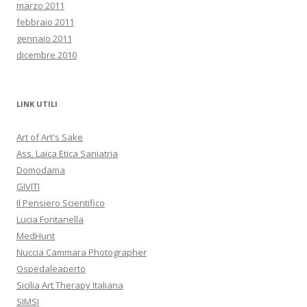
marzo 2011
febbraio 2011
gennaio 2011
dicembre 2010
LINK UTILI
Art of Art's Sake
Ass. Laica Etica Saniatria
Domodama
GIVITI
Il Pensiero Scientifico
Lucia Fontanella
MedHunt
Nuccia Cammara Photographer
Ospedaleaperto
Sicilia Art Therapy Italiana
SIMSI