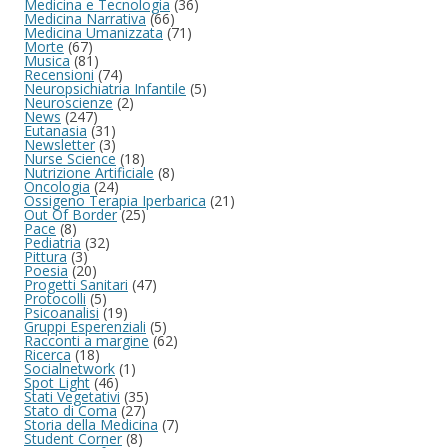
Medicina e Tecnologia
(36)
Medicina Narrativa
(66)
Medicina Umanizzata
(71)
Morte
(67)
Musica
(81)
Recensioni
(74)
Neuropsichiatria Infantile
(5)
Neuroscienze
(2)
News
(247)
Eutanasia
(31)
Newsletter
(3)
Nurse Science
(18)
Nutrizione Artificiale
(8)
Oncologia
(24)
Ossigeno Terapia Iperbarica
(21)
Out Of Border
(25)
Pace
(8)
Pediatria
(32)
Pittura
(3)
Poesia
(20)
Progetti Sanitari
(47)
Protocolli
(5)
Psicoanalisi
(19)
Gruppi Esperenziali
(5)
Racconti a margine
(62)
Ricerca
(18)
Socialnetwork
(1)
Spot Light
(46)
Stati Vegetativi
(35)
Stato di Coma
(27)
Storia della Medicina
(7)
Student Corner
(8)