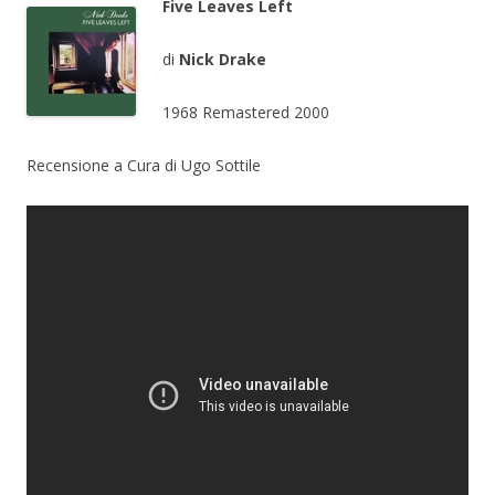
Five Leaves Left
di
Nick Drake
1968 Remastered 2000
Recensione a Cura di Ugo Sottile