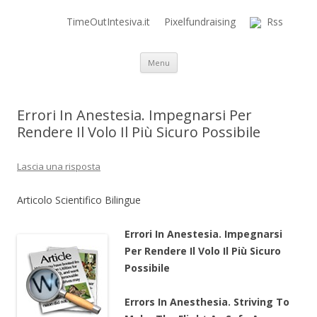
TimeOutIntesiva.it
Pixelfundraising
Rss
Time Out Intensiva Blog
il tempo e la memoria in terapia intensiva
Vai al contenuto
Menu
Errori In Anestesia. Impegnarsi Per
Rendere Il Volo Il Più Sicuro Possibile
Lascia una risposta
Articolo Scientifico Bilingue
Errori In Anestesia. Impegnarsi
Per Rendere Il Volo Il Più Sicuro
Possibile
Errors In Anesthesia.
Striving To