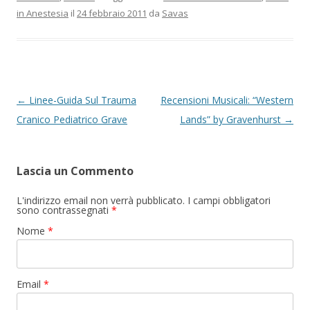
in Anestesia
il
24 febbraio 2011
da
Savas
Navigazione articolo
←
Linee-Guida Sul Trauma
Recensioni Musicali: “Western
Cranico Pediatrico Grave
Lands” by Gravenhurst
→
Lascia un Commento
L'indirizzo email non verrà pubblicato. I campi obbligatori
sono contrassegnati
*
Nome
*
Email
*