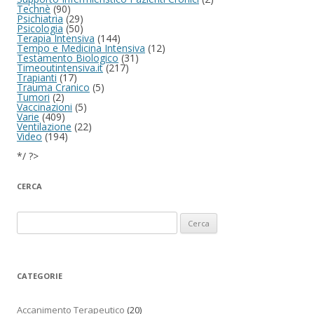
Technè
(90)
Psichiatria
(29)
Psicologia
(50)
Terapia Intensiva
(144)
Tempo e Medicina Intensiva
(12)
Testamento Biologico
(31)
Timeoutintensiva.it
(217)
Trapianti
(17)
Trauma Cranico
(5)
Tumori
(2)
Vaccinazioni
(5)
Varie
(409)
Ventilazione
(22)
Video
(194)
*/ ?>
CERCA
Ricerca per:
CATEGORIE
Accanimento Terapeutico
(20)