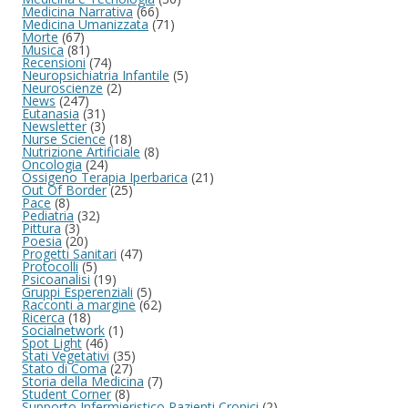
Medicina Narrativa
(66)
Medicina Umanizzata
(71)
Morte
(67)
Musica
(81)
Recensioni
(74)
Neuropsichiatria Infantile
(5)
Neuroscienze
(2)
News
(247)
Eutanasia
(31)
Newsletter
(3)
Nurse Science
(18)
Nutrizione Artificiale
(8)
Oncologia
(24)
Ossigeno Terapia Iperbarica
(21)
Out Of Border
(25)
Pace
(8)
Pediatria
(32)
Pittura
(3)
Poesia
(20)
Progetti Sanitari
(47)
Protocolli
(5)
Psicoanalisi
(19)
Gruppi Esperenziali
(5)
Racconti a margine
(62)
Ricerca
(18)
Socialnetwork
(1)
Spot Light
(46)
Stati Vegetativi
(35)
Stato di Coma
(27)
Storia della Medicina
(7)
Student Corner
(8)
Supporto Infermieristico Pazienti Cronici
(2)