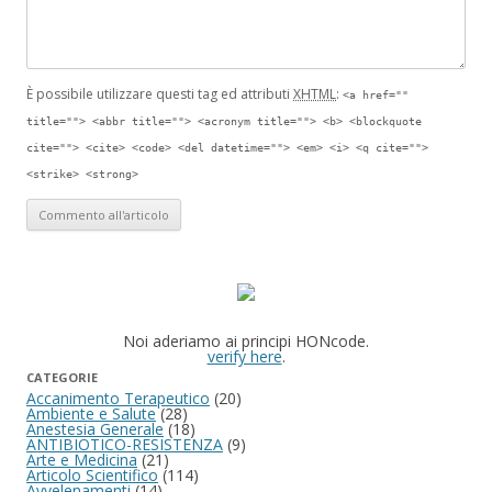
È possibile utilizzare questi tag ed attributi
XHTML
:
<a href=""
title=""> <abbr title=""> <acronym title=""> <b> <blockquote
cite=""> <cite> <code> <del datetime=""> <em> <i> <q cite="">
<strike> <strong>
Noi aderiamo ai principi HONcode.
verify here
.
CATEGORIE
Accanimento Terapeutico
(20)
Ambiente e Salute
(28)
Anestesia Generale
(18)
ANTIBIOTICO-RESISTENZA
(9)
Arte e Medicina
(21)
Articolo Scientifico
(114)
Avvelenamenti
(14)