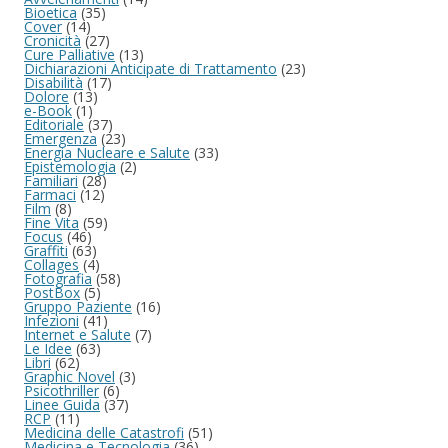
Bioetica
(35)
Cover
(14)
Cronicità
(27)
Cure Palliative
(13)
Dichiarazioni Anticipate di Trattamento
(23)
Disabilità
(17)
Dolore
(13)
e-Book
(1)
Editoriale
(37)
Emergenza
(23)
Energia Nucleare e Salute
(33)
Epistemologia
(2)
Familiari
(28)
Farmaci
(12)
Film
(8)
Fine Vita
(59)
Focus
(46)
Graffiti
(63)
Collages
(4)
Fotografia
(58)
PostBox
(5)
Gruppo Paziente
(16)
Infezioni
(41)
Internet e Salute
(7)
Le Idee
(63)
Libri
(62)
Graphic Novel
(3)
Psicothriller
(6)
Linee Guida
(37)
RCP
(11)
Medicina delle Catastrofi
(51)
Medicina e Tecnologia
(36)