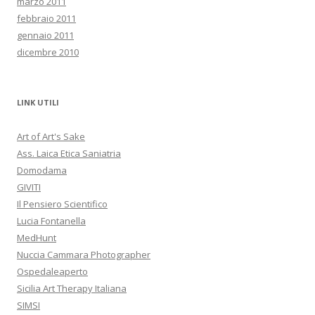
marzo 2011
febbraio 2011
gennaio 2011
dicembre 2010
LINK UTILI
Art of Art's Sake
Ass. Laica Etica Saniatria
Domodama
GIVITI
Il Pensiero Scientifico
Lucia Fontanella
MedHunt
Nuccia Cammara Photographer
Ospedaleaperto
Sicilia Art Therapy Italiana
SIMSI