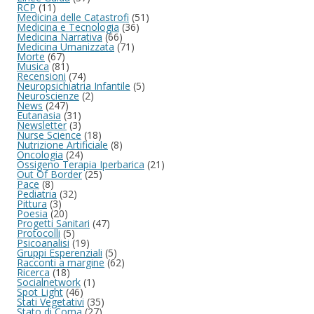
RCP
(11)
Medicina delle Catastrofi
(51)
Medicina e Tecnologia
(36)
Medicina Narrativa
(66)
Medicina Umanizzata
(71)
Morte
(67)
Musica
(81)
Recensioni
(74)
Neuropsichiatria Infantile
(5)
Neuroscienze
(2)
News
(247)
Eutanasia
(31)
Newsletter
(3)
Nurse Science
(18)
Nutrizione Artificiale
(8)
Oncologia
(24)
Ossigeno Terapia Iperbarica
(21)
Out Of Border
(25)
Pace
(8)
Pediatria
(32)
Pittura
(3)
Poesia
(20)
Progetti Sanitari
(47)
Protocolli
(5)
Psicoanalisi
(19)
Gruppi Esperenziali
(5)
Racconti a margine
(62)
Ricerca
(18)
Socialnetwork
(1)
Spot Light
(46)
Stati Vegetativi
(35)
Stato di Coma
(27)