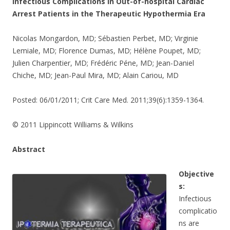
Infectious Complications in Out-of-hospital Cardiac
Arrest Patients in the Therapeutic Hypothermia Era
Nicolas Mongardon, MD; Sébastien Perbet, MD; Virginie
Lemiale, MD; Florence Dumas, MD; Hélène Poupet, MD;
Julien Charpentier, MD; Frédéric Péne, MD; Jean-Daniel
Chiche, MD; Jean-Paul Mira, MD; Alain Cariou, MD
Posted: 06/01/2011; Crit Care Med. 2011;39(6):1359-1364.
© 2011 Lippincott Williams & Wilkins
Abstract
Objective
s:
Infectious
complicatio
ns are