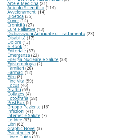
Arte e Medicina
(21)
Articolo Scientifico
(114)
Avvelenamenti
(14)
Bioetica
(35)
Cover
(14)
Cronicità
(27)
Cure Palliative
(13)
Dichiarazioni Anticipate di Trattamento
(23)
Disabilità
(17)
Dolore
(13)
e-Book
(1)
Editoriale
(37)
Emergenza
(23)
Energia Nucleare e Salute
(33)
Epistemologia
(2)
Familiari
(28)
Farmaci
(12)
Film
(8)
Fine Vita
(59)
Focus
(46)
Graffiti
(63)
Collages
(4)
Fotografia
(58)
PostBox
(5)
Gruppo Paziente
(16)
Infezioni
(41)
Internet e Salute
(7)
Le Idee
(63)
Libri
(62)
Graphic Novel
(3)
Psicothriller
(6)
Linee Guida
(37)