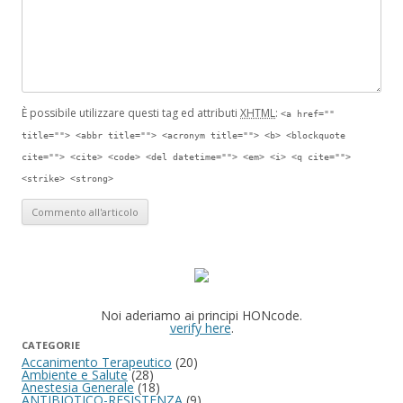
È possibile utilizzare questi tag ed attributi
XHTML
:
<a href=""
title=""> <abbr title=""> <acronym title=""> <b> <blockquote
cite=""> <cite> <code> <del datetime=""> <em> <i> <q cite="">
<strike> <strong>
Noi aderiamo ai principi HONcode.
verify here
.
CATEGORIE
Accanimento Terapeutico
(20)
Ambiente e Salute
(28)
Anestesia Generale
(18)
ANTIBIOTICO-RESISTENZA
(9)