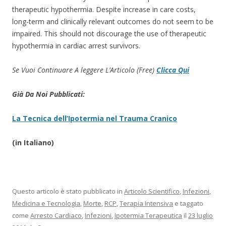
therapeutic hypothermia. Despite increase in care costs,
long-term and clinically relevant outcomes do not seem to be
impaired. This should not discourage the use of therapeutic
hypothermia in cardiac arrest survivors.
Se Vuoi Continuare A leggere L’Articolo (Free)
Clicca Qui
Già Da Noi Pubblicati:
La Tecnica dell’Ipotermia nel Trauma Cranico
(in Italiano)
Questo articolo è stato pubblicato in
Articolo Scientifico
,
Infezioni
,
Medicina e Tecnologia
,
Morte
,
RCP
,
Terapia Intensiva
e taggato
come
Arresto Cardiaco
,
Infezioni
,
Ipotermia Terapeutica
il
23 luglio