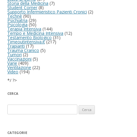
Storia della Medicina
(7)
Student Corner
(8)
Supporto Infermieristico Pazienti Cronici
(2)
Technè
(90)
Psichiatria
(29)
Psicologia
(50)
Terapia Intensiva
(144)
Tempo e Medicina Intensiva
(12)
Testamento Biologico
(31)
Timeoutintensiva.it
(217)
Trapianti
(17)
Trauma Cranico
(5)
Tumori
(2)
Vaccinazioni
(5)
Varie
(409)
Ventilazione
(22)
Video
(194)
*/ ?>
CERCA
Ricerca per:
CATEGORIE