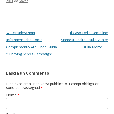
2011
da
Savas
Navigazione articolo
←
Considerazioni
Il Caso Delle Gemelline
Infermieristiche Come
Siamesi: Scelte… sulla Vita (e
Complemento Alle Linee Guida
sulla Morte)
→
“Surviving Sepsis Campaign”
Lascia un Commento
L'indirizzo email non verrà pubblicato. I campi obbligatori
sono contrassegnati
*
Nome
*