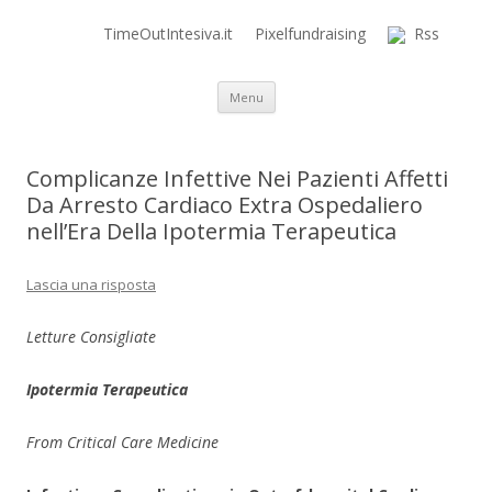
TimeOutIntesiva.it
Pixelfundraising
Rss
Time Out Intensiva Blog
il tempo e la memoria in terapia intensiva
Vai al contenuto
Menu
Complicanze Infettive Nei Pazienti Affetti
Da Arresto Cardiaco Extra Ospedaliero
nell’Era Della Ipotermia Terapeutica
Lascia una risposta
Letture Consigliate
Ipotermia Terapeutica
From
Critical Care Medicine