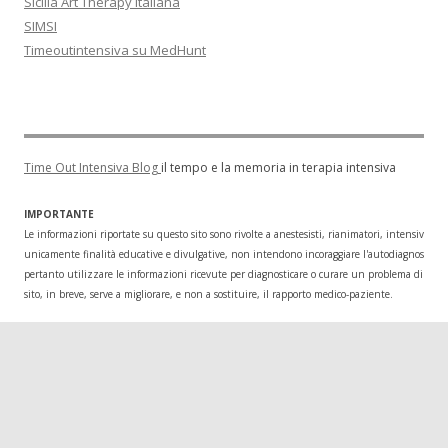
Sicilia Art Therapy Italiana
SIMSI
Timeoutintensiva su MedHunt
Time Out Intensiva Blog
il tempo e la memoria in terapia intensiva
IMPORTANTE
Le informazioni riportate su questo sito sono rivolte a anestesisti, rianimatori, intensivisti
unicamente finalità educative e divulgative, non intendono incoraggiare l'autodiagnosi o l
pertanto utilizzare le informazioni ricevute per diagnosticare o curare un problema di salu
sito, in breve, serve a migliorare, e non a sostituire, il rapporto medico-paziente.