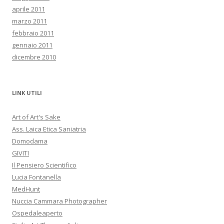
aprile 2011
marzo 2011
febbraio 2011
gennaio 2011
dicembre 2010
LINK UTILI
Art of Art's Sake
Ass. Laica Etica Saniatria
Domodama
GIVITI
Il Pensiero Scientifico
Lucia Fontanella
MedHunt
Nuccia Cammara Photographer
Ospedaleaperto