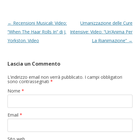
Navigazione articolo
←
Recensioni Musicali: Video:
Umanizzazione delle Cure
“When The Haar Rolls In” di J.
Intensive: Video: “Un’Anima Per
Yorkston. Video
La Rianimazione”
→
Lascia un Commento
L'indirizzo email non verrà pubblicato. I campi obbligatori
sono contrassegnati
*
Nome
*
Email
*
Sito web