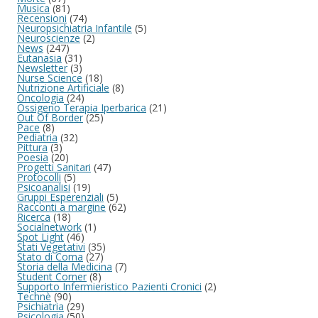
Musica
(81)
Recensioni
(74)
Neuropsichiatria Infantile
(5)
Neuroscienze
(2)
News
(247)
Eutanasia
(31)
Newsletter
(3)
Nurse Science
(18)
Nutrizione Artificiale
(8)
Oncologia
(24)
Ossigeno Terapia Iperbarica
(21)
Out Of Border
(25)
Pace
(8)
Pediatria
(32)
Pittura
(3)
Poesia
(20)
Progetti Sanitari
(47)
Protocolli
(5)
Psicoanalisi
(19)
Gruppi Esperenziali
(5)
Racconti a margine
(62)
Ricerca
(18)
Socialnetwork
(1)
Spot Light
(46)
Stati Vegetativi
(35)
Stato di Coma
(27)
Storia della Medicina
(7)
Student Corner
(8)
Supporto Infermieristico Pazienti Cronici
(2)
Technè
(90)
Psichiatria
(29)
Psicologia
(50)