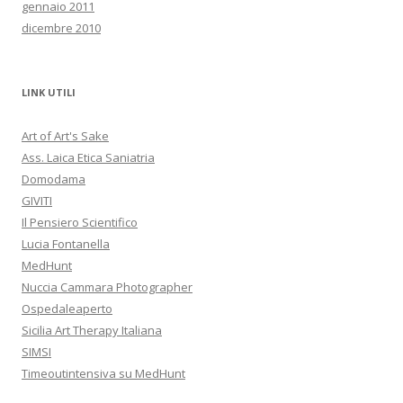
gennaio 2011
dicembre 2010
LINK UTILI
Art of Art's Sake
Ass. Laica Etica Saniatria
Domodama
GIVITI
Il Pensiero Scientifico
Lucia Fontanella
MedHunt
Nuccia Cammara Photographer
Ospedaleaperto
Sicilia Art Therapy Italiana
SIMSI
Timeoutintensiva su MedHunt