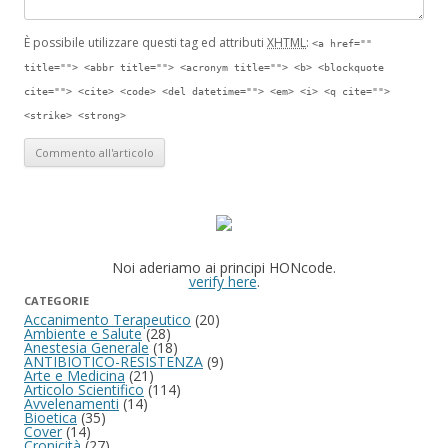
È possibile utilizzare questi tag ed attributi
XHTML
:
<a href=""
title=""> <abbr title=""> <acronym title=""> <b> <blockquote
cite=""> <cite> <code> <del datetime=""> <em> <i> <q cite="">
<strike> <strong>
Noi aderiamo ai principi HONcode.
verify here
.
CATEGORIE
Accanimento Terapeutico
(20)
Ambiente e Salute
(28)
Anestesia Generale
(18)
ANTIBIOTICO-RESISTENZA
(9)
Arte e Medicina
(21)
Articolo Scientifico
(114)
Avvelenamenti
(14)
Bioetica
(35)
Cover
(14)
Cronicità
(27)