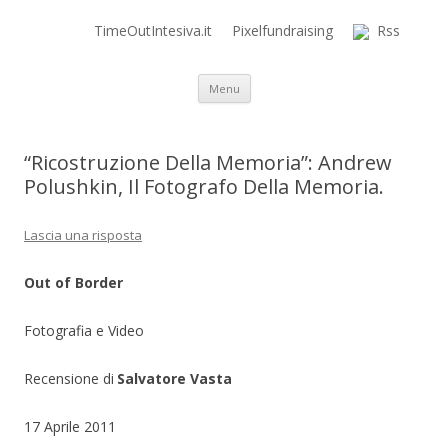
TimeOutIntesiva.it
Pixelfundraising
Rss
Time Out Intensiva Blog
il tempo e la memoria in terapia intensiva
Vai al contenuto
Menu
“Ricostruzione Della Memoria”: Andrew
Polushkin, Il Fotografo Della Memoria.
Lascia una risposta
Out of Border
Fotografia e Video
Recensione di
Salvatore Vasta
17 Aprile 2011