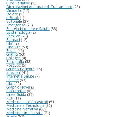
Cure Palliative
(13)
Dichiarazioni Anticipate di Trattamento
(23)
Disabilità
(17)
Dolore
(13)
e-Book
(1)
Editoriale
(37)
Emergenza
(23)
Energia Nucleare e Salute
(33)
Epistemologia
(2)
Familiari
(28)
Farmaci
(12)
Film
(8)
Fine Vita
(59)
Focus
(46)
Graffiti
(63)
Collages
(4)
Fotografia
(58)
PostBox
(5)
Gruppo Paziente
(16)
Infezioni
(41)
Internet e Salute
(7)
Le Idee
(63)
Libri
(62)
Graphic Novel
(3)
Psicothriller
(6)
Linee Guida
(37)
RCP
(11)
Medicina delle Catastrofi
(51)
Medicina e Tecnologia
(36)
Medicina Narrativa
(66)
Medicina Umanizzata
(71)
Morte
(67)