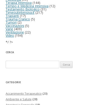
Terapia Intensiva
(144)
Tempo e Medicina Intensiva
(12)
Testamento Biologico
(31)
Timeoutintensiva.it
(217)
Trapianti
(17)
Trauma Cranico
(5)
Tumori
(2)
Vaccinazioni
(5)
Varie
(409)
Ventilazione
(22)
Video
(194)
*/ ?>
CERCA
Ricerca per:
CATEGORIE
Accanimento Terapeutico
(20)
Ambiente e Salute
(28)
Anestesia Generale
(18)