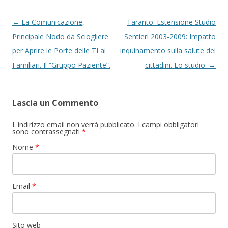
Navigazione articolo
←
La Comunicazione,
Taranto: Estensione Studio
Principale Nodo da Sciogliere
Sentieri 2003-2009: Impatto
per Aprire le Porte delle TI ai
inquinamento sulla salute dei
Familiari. Il “Gruppo Paziente”.
cittadini. Lo studio.
→
Lascia un Commento
L'indirizzo email non verrà pubblicato. I campi obbligatori
sono contrassegnati
*
Nome
*
Email
*
Sito web