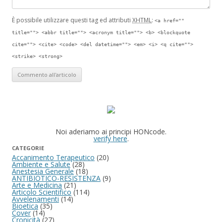
È possibile utilizzare questi tag ed attributi
XHTML
:
<a href=""
title=""> <abbr title=""> <acronym title=""> <b> <blockquote
cite=""> <cite> <code> <del datetime=""> <em> <i> <q cite="">
<strike> <strong>
Noi aderiamo ai principi HONcode.
verify here
.
CATEGORIE
Accanimento Terapeutico
(20)
Ambiente e Salute
(28)
Anestesia Generale
(18)
ANTIBIOTICO-RESISTENZA
(9)
Arte e Medicina
(21)
Articolo Scientifico
(114)
Avvelenamenti
(14)
Bioetica
(35)
Cover
(14)
Cronicità
(27)