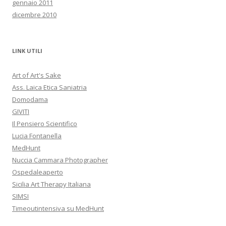
gennaio 2011
dicembre 2010
LINK UTILI
Art of Art's Sake
Ass. Laica Etica Saniatria
Domodama
GIVITI
Il Pensiero Scientifico
Lucia Fontanella
MedHunt
Nuccia Cammara Photographer
Ospedaleaperto
Sicilia Art Therapy Italiana
SIMSI
Timeoutintensiva su MedHunt