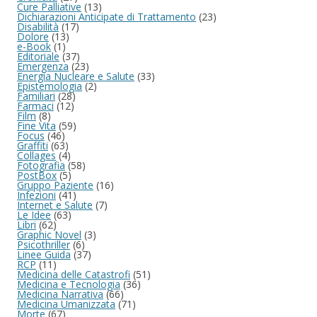
Cure Palliative
(13)
Dichiarazioni Anticipate di Trattamento
(23)
Disabilità
(17)
Dolore
(13)
e-Book
(1)
Editoriale
(37)
Emergenza
(23)
Energia Nucleare e Salute
(33)
Epistemologia
(2)
Familiari
(28)
Farmaci
(12)
Film
(8)
Fine Vita
(59)
Focus
(46)
Graffiti
(63)
Collages
(4)
Fotografia
(58)
PostBox
(5)
Gruppo Paziente
(16)
Infezioni
(41)
Internet e Salute
(7)
Le Idee
(63)
Libri
(62)
Graphic Novel
(3)
Psicothriller
(6)
Linee Guida
(37)
RCP
(11)
Medicina delle Catastrofi
(51)
Medicina e Tecnologia
(36)
Medicina Narrativa
(66)
Medicina Umanizzata
(71)
Morte
(67)