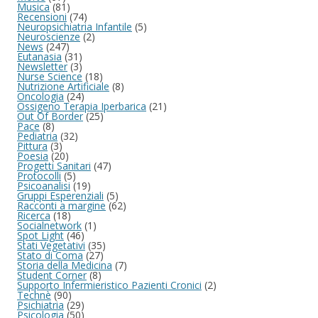
Musica
(81)
Recensioni
(74)
Neuropsichiatria Infantile
(5)
Neuroscienze
(2)
News
(247)
Eutanasia
(31)
Newsletter
(3)
Nurse Science
(18)
Nutrizione Artificiale
(8)
Oncologia
(24)
Ossigeno Terapia Iperbarica
(21)
Out Of Border
(25)
Pace
(8)
Pediatria
(32)
Pittura
(3)
Poesia
(20)
Progetti Sanitari
(47)
Protocolli
(5)
Psicoanalisi
(19)
Gruppi Esperenziali
(5)
Racconti a margine
(62)
Ricerca
(18)
Socialnetwork
(1)
Spot Light
(46)
Stati Vegetativi
(35)
Stato di Coma
(27)
Storia della Medicina
(7)
Student Corner
(8)
Supporto Infermieristico Pazienti Cronici
(2)
Technè
(90)
Psichiatria
(29)
Psicologia
(50)