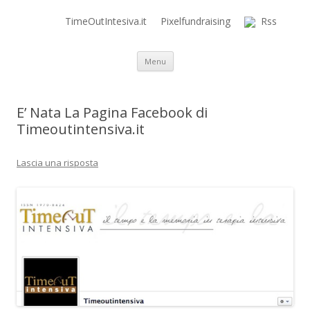
TimeOutIntesiva.it
Pixelfundraising
Rss
Time Out Intensiva Blog
il tempo e la memoria in terapia intensiva
Vai al contenuto
Menu
E’ Nata La Pagina Facebook di
Timeoutintensiva.it
Lascia una risposta