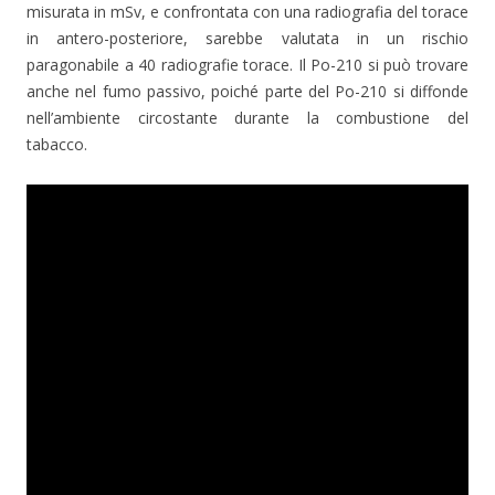
misurata in mSv, e confrontata con una radiografia del torace
in antero-posteriore, sarebbe valutata in un rischio
paragonabile a 40 radiografie torace. Il Po-210 si può trovare
anche nel fumo passivo, poiché parte del Po-210 si diffonde
nell’ambiente circostante durante la combustione del
tabacco.