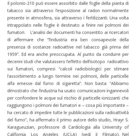
Il polonio-210 può essere assorbito dalle foglie della pianta di
tabacco sia attraverso l’esposizione al radon normalmente
presente in atmosfera, sia attraverso i fertilizzanti. Una volta
intrappolato nelle foglie è destinato a finire nei polmoni dei
fumatori. L’analisi dei documenti ha consentito ai ricercatori
di affermare che “l’industria era ben consapevole della
presenza di sostanze radioattive nel tabacco già prima del
1959”. Ed era anche preoccupata. Al punto da condurre per
decenni studi che valutassero l’effetto dell’isotopo radioattivo
sui fumatori, compresi “calcoli radiobiologici per stimare
l’assorbimento a lungo termine nei polmoni, delle particelle
alfa emesse dal fumo di sigaretta”. Non basta: “Abbiamo
dimostrato che l’industria ha usato comunicazioni ingannevoli
per confondere le acque sul rischio di particelle ionizzanti che
raggiungono i polmoni dei fumatori e – cosa più importante –
ha cercato di impedire tutte le pubblicazioni sulla radioattività
del fumo”, ha affermato il primo autore dello studio, Hrayr S.
Karagueuzian, professore di Cardiologia alla University of
California Los Angeles (UCLA) (vedi il Filmato). Nel