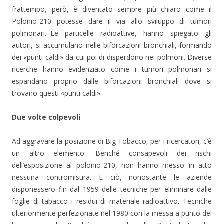
frattempo, però, è diventato sempre più chiaro come il
Polonio-210 potesse dare il via allo sviluppo di tumori
polmonari. Le particelle radioattive, hanno spiegato gli
autori, si accumulano nelle biforcazioni bronchiali, formando
dei «punti caldi» da cui poi di disperdono nei polmoni. Diverse
ricerche hanno evidenziato come i tumori polmonari si
espandano proprio dalle biforcazioni bronchiali dove si
trovano questi «punti caldi».
Due volte colpevoli
Ad aggravare la posizione di Big Tobacco, per i ricercatori, c’è
un altro elemento. Benché consapevoli dei rischi
dell’esposizione al polonio-210, non hanno messo in atto
nessuna contromisura. E ciò, nonostante le aziende
disponessero fin dal 1959 delle tecniche per eliminare dalle
foglie di tabacco i residui di materiale radioattivo. Tecniche
ulteriormente perfezionate nel 1980 con la messa a punto del