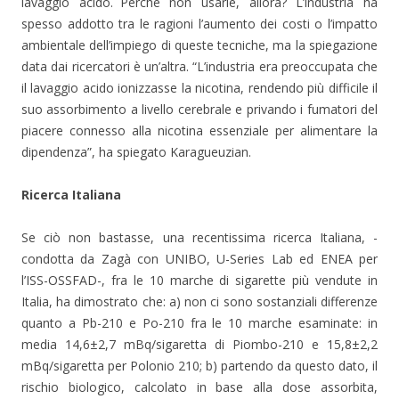
lavaggio acido. Perché non usarle, allora? L’industria ha
spesso addotto tra le ragioni l’aumento dei costi o l’impatto
ambientale dell’impiego di queste tecniche, ma la spiegazione
data dai ricercatori è un’altra. “L’industria era preoccupata che
il lavaggio acido ionizzasse la nicotina, rendendo più difficile il
suo assorbimento a livello cerebrale e privando i fumatori del
piacere connesso alla nicotina essenziale per alimentare la
dipendenza”, ha spiegato Karagueuzian.
Ricerca Italiana
Se ciò non bastasse, una recentissima ricerca Italiana, -
condotta da Zagà con UNIBO, U-Series Lab ed ENEA per
l’ISS-OSSFAD-, fra le 10 marche di sigarette più vendute in
Italia, ha dimostrato che: a) non ci sono sostanziali differenze
quanto a Pb-210 e Po-210 fra le 10 marche esaminate: in
media 14,6±2,7 mBq/sigaretta di Piombo-210 e 15,8±2,2
mBq/sigaretta per Polonio 210; b) partendo da questo dato, il
rischio biologico, calcolato in base alla dose assorbita,