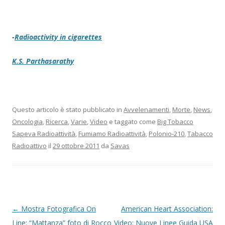
-
Radioactivity in cigarettes
K.S. Parthasarathy
Questo articolo è stato pubblicato in
Avvelenamenti
,
Morte
,
News
,
Oncologia
,
Ricerca
,
Varie
,
Video
e taggato come
Big Tobacco
Sapeva Radioattività
,
Fumiamo Radioattività
,
Polonio-210
,
Tabacco
Radioattivo
il
29 ottobre 2011
da
Savas
Navigazione articolo
←
Mostra Fotografica On
American Heart Association:
Line: “Mattanza” foto di Rocco
Video: Nuove Linee Guida USA