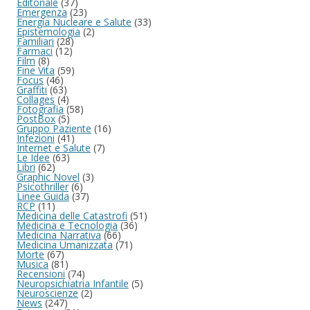
Editoriale
(37)
Emergenza
(23)
Energia Nucleare e Salute
(33)
Epistemologia
(2)
Familiari
(28)
Farmaci
(12)
Film
(8)
Fine Vita
(59)
Focus
(46)
Graffiti
(63)
Collages
(4)
Fotografia
(58)
PostBox
(5)
Gruppo Paziente
(16)
Infezioni
(41)
Internet e Salute
(7)
Le Idee
(63)
Libri
(62)
Graphic Novel
(3)
Psicothriller
(6)
Linee Guida
(37)
RCP
(11)
Medicina delle Catastrofi
(51)
Medicina e Tecnologia
(36)
Medicina Narrativa
(66)
Medicina Umanizzata
(71)
Morte
(67)
Musica
(81)
Recensioni
(74)
Neuropsichiatria Infantile
(5)
Neuroscienze
(2)
News
(247)