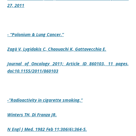
27, 2011
- “Polonium & Lung Cancer.”
Zagà V, Lygidakis C, Chaouachi K, Gattavecchia E.
Journal of Oncology 2011; Article ID 860103, 11 pages,
doi:10.1155/2011/860103
-”Radioactivity in cigarette smoking.”
Winters TH, Di Franza JR.
N Engl J Med. 1982 Feb 11;306(6):364-5.