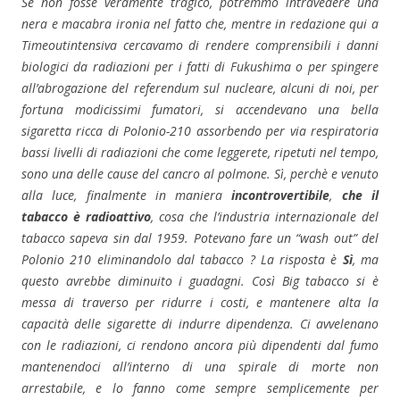
Se non fosse veramente tragico, potremmo intravedere una
nera e macabra ironia nel fatto che, mentre in redazione qui a
Timeoutintensiva cercavamo di rendere comprensibili i danni
biologici da radiazioni per i fatti di Fukushima o per spingere
all’abrogazione del referendum sul nucleare, alcuni di noi, per
fortuna modicissimi fumatori, si accendevano una bella
sigaretta ricca di Polonio-210 assorbendo per via respiratoria
bassi livelli di radiazioni che come leggerete, ripetuti nel tempo,
sono una delle cause del cancro al polmone. Sì, perchè e venuto
alla luce, finalmente in maniera
incontrovertibile
,
che il
tabacco è radioattivo
, cosa che l’industria internazionale del
tabacco sapeva sin dal 1959. Potevano fare un “wash out” del
Polonio 210 eliminandolo dal tabacco ? La risposta è
Sì
, ma
questo avrebbe diminuito i guadagni. Così Big tabacco si è
messa di traverso per ridurre i costi, e mantenere alta la
capacità delle sigarette di indurre dipendenza. Ci avvelenano
con le radiazioni, ci rendono ancora più dipendenti dal fumo
mantenendoci all’interno di una spirale di morte non
arrestabile, e lo fanno come sempre semplicemente per