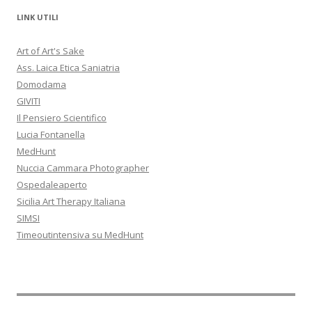
LINK UTILI
Art of Art's Sake
Ass. Laica Etica Saniatria
Domodama
GIVITI
Il Pensiero Scientifico
Lucia Fontanella
MedHunt
Nuccia Cammara Photographer
Ospedaleaperto
Sicilia Art Therapy Italiana
SIMSI
Timeoutintensiva su MedHunt