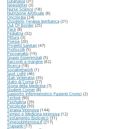
Eutanasia
(31)
Newsletter
(3)
Nurse Science
(18)
Nutrizione Artificiale
(8)
Oncologia
(24)
Ossigeno Terapia Iperbarica
(21)
Out Of Border
(25)
Pace
(8)
Pediatria
(32)
Pittura
(3)
Poesia
(20)
Progetti Sanitari
(47)
Protocolli
(5)
Psicoanalisi
(19)
Gruppi Esperenziali
(5)
Racconti a margine
(62)
Ricerca
(18)
Socialnetwork
(1)
Spot Light
(46)
Stati Vegetativi
(35)
Stato di Coma
(27)
Storia della Medicina
(7)
Student Corner
(8)
Supporto Infermieristico Pazienti Cronici
(2)
Technè
(90)
Psichiatria
(29)
Psicologia
(50)
Terapia Intensiva
(144)
Tempo e Medicina Intensiva
(12)
Testamento Biologico
(31)
Timeoutintensiva.it
(217)
Trapianti
(17)