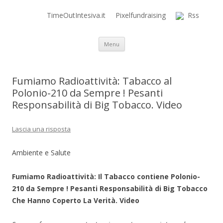
TimeOutIntesiva.it
Pixelfundraising
Rss
Time Out Intensiva Blog
il tempo e la memoria in terapia intensiva
Vai al contenuto
Menu
Fumiamo Radioattività: Tabacco al
Polonio-210 da Sempre ! Pesanti
Responsabilità di Big Tobacco. Video
Lascia una risposta
Ambiente e Salute
Fumiamo Radioattività: Il Tabacco contiene Polonio-
210 da Sempre ! Pesanti Responsabilità di Big Tobacco
Che Hanno Coperto La Verità. Video