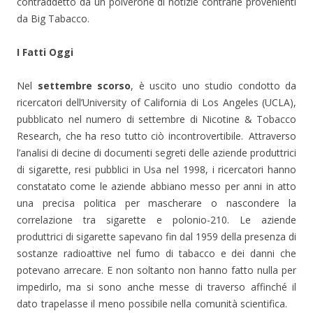
contraddetto da un polverone di notizie contrarie provenienti
da Big Tabacco.
I Fatti Oggi
Nel
settembre scorso
, è uscito uno studio condotto da
ricercatori dell’University of California di Los Angeles (UCLA),
pubblicato nel numero di settembre di Nicotine & Tobacco
Research, che ha reso tutto ciò incontrovertibile. Attraverso
l’analisi di decine di documenti segreti delle aziende produttrici
di sigarette, resi pubblici in Usa nel 1998, i ricercatori hanno
constatato come le aziende abbiano messo per anni in atto
una precisa politica per mascherare o nascondere la
correlazione tra sigarette e polonio-210. Le aziende
produttrici di sigarette sapevano fin dal 1959 della presenza di
sostanze radioattive nel fumo di tabacco e dei danni che
potevano arrecare. E non soltanto non hanno fatto nulla per
impedirlo, ma si sono anche messe di traverso affinché il
dato trapelasse il meno possibile nella comunità scientifica.