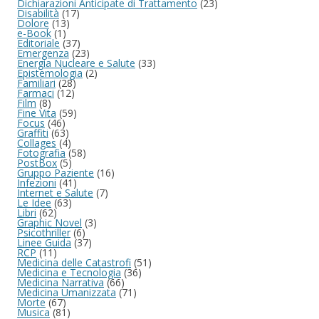
Dichiarazioni Anticipate di Trattamento
(23)
Disabilità
(17)
Dolore
(13)
e-Book
(1)
Editoriale
(37)
Emergenza
(23)
Energia Nucleare e Salute
(33)
Epistemologia
(2)
Familiari
(28)
Farmaci
(12)
Film
(8)
Fine Vita
(59)
Focus
(46)
Graffiti
(63)
Collages
(4)
Fotografia
(58)
PostBox
(5)
Gruppo Paziente
(16)
Infezioni
(41)
Internet e Salute
(7)
Le Idee
(63)
Libri
(62)
Graphic Novel
(3)
Psicothriller
(6)
Linee Guida
(37)
RCP
(11)
Medicina delle Catastrofi
(51)
Medicina e Tecnologia
(36)
Medicina Narrativa
(66)
Medicina Umanizzata
(71)
Morte
(67)
Musica
(81)