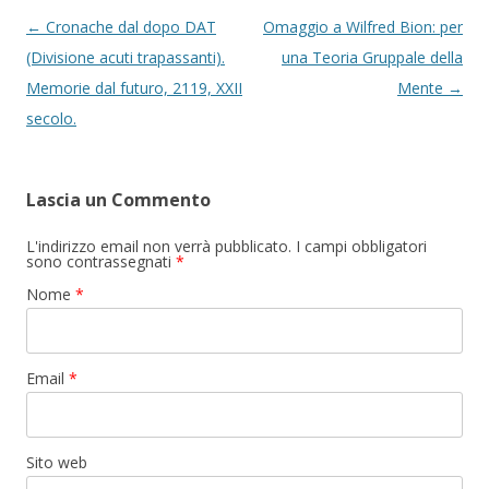
Navigazione articolo
←
Cronache dal dopo DAT
Omaggio a Wilfred Bion: per
(Divisione acuti trapassanti).
una Teoria Gruppale della
Memorie dal futuro, 2119, XXII
Mente
→
secolo.
Lascia un Commento
L'indirizzo email non verrà pubblicato. I campi obbligatori
sono contrassegnati
*
Nome
*
Email
*
Sito web