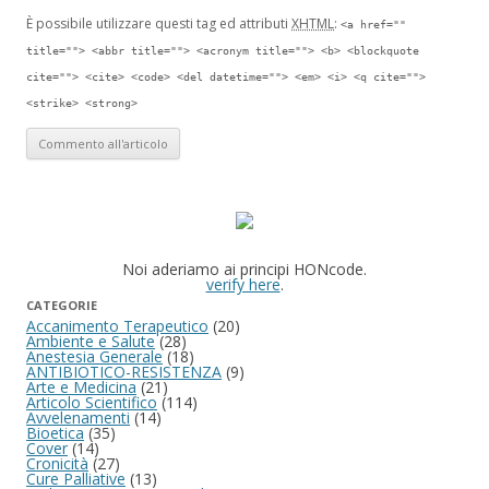
È possibile utilizzare questi tag ed attributi
XHTML
:
<a href=""
title=""> <abbr title=""> <acronym title=""> <b> <blockquote
cite=""> <cite> <code> <del datetime=""> <em> <i> <q cite="">
<strike> <strong>
Noi aderiamo ai principi HONcode.
verify here
.
CATEGORIE
Accanimento Terapeutico
(20)
Ambiente e Salute
(28)
Anestesia Generale
(18)
ANTIBIOTICO-RESISTENZA
(9)
Arte e Medicina
(21)
Articolo Scientifico
(114)
Avvelenamenti
(14)
Bioetica
(35)
Cover
(14)
Cronicità
(27)
Cure Palliative
(13)