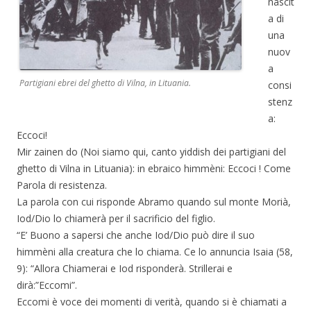
nascit
a di
una
nuov
a
Partigiani ebrei del ghetto di Vilna, in Lituania.
consi
stenz
a:
Eccoci!
Mir zainen do (Noi siamo qui, canto yiddish dei partigiani del
ghetto di Vilna in Lituania): in ebraico himmèni: Eccoci ! Come
Parola di resistenza.
La parola con cui risponde Abramo quando sul monte Morià,
Iod/Dio lo chiamerà per il sacrificio del figlio.
“E’ Buono a sapersi che anche Iod/Dio può dire il suo
himmèni alla creatura che lo chiama. Ce lo annuncia Isaia (58,
9): “Allora Chiamerai e Iod risponderà. Strillerai e
dirà:”Eccomi”.
Eccomi è voce dei momenti di verità, quando si è chiamati a