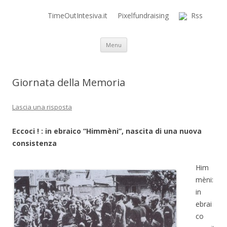
TimeOutIntesiva.it
Pixelfundraising
Rss
Time Out Intensiva Blog
il tempo e la memoria in terapia intensiva
Vai al contenuto
Menu
Giornata della Memoria
Lascia una risposta
Eccoci ! : in ebraico “Himmèni”, nascita di una nuova
consistenza
Him
mèni:
in
ebrai
co