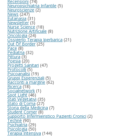
Recensioni
(74)
Neuropsichiatria Infantile
(5)
Neuroscienze
(2)
News
(247)
Eutanasia
(31)
Newsletter
(3)
Nurse Science
(18)
Nutrizione Artificiale
(8)
Oncologia
(24)
Ossigeno Terapia Iperbarica
(21)
Out Of Border
(25)
Pace
(8)
Pediatria
(32)
Pittura
(3)
Poesia
(20)
Progetti Sanitari
(47)
Protocolli
(5)
Psicoanalisi
(19)
Gruppi Esperenziali
(5)
Racconti a margine
(62)
Ricerca
(18)
Socialnetwork
(1)
Spot Light
(46)
Stati Vegetativi
(35)
Stato di Coma
(27)
Storia della Medicina
(7)
Student Corner
(8)
Supporto Infermieristico Pazienti Cronici
(2)
Technè
(90)
Psichiatria
(29)
Psicologia
(50)
Terapia Intensiva
(144)