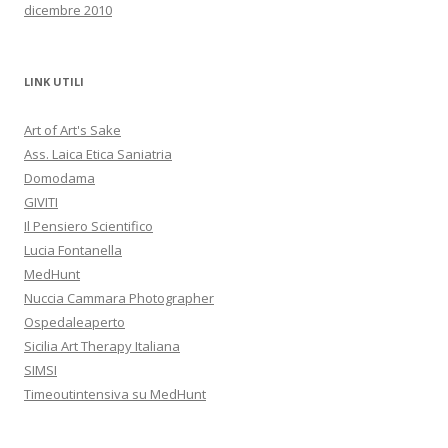
dicembre 2010
LINK UTILI
Art of Art's Sake
Ass. Laica Etica Saniatria
Domodama
GIVITI
Il Pensiero Scientifico
Lucia Fontanella
MedHunt
Nuccia Cammara Photographer
Ospedaleaperto
Sicilia Art Therapy Italiana
SIMSI
Timeoutintensiva su MedHunt