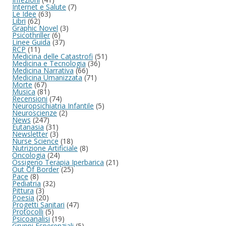
Internet e Salute
(7)
Le Idee
(63)
Libri
(62)
Graphic Novel
(3)
Psicothriller
(6)
Linee Guida
(37)
RCP
(11)
Medicina delle Catastrofi
(51)
Medicina e Tecnologia
(36)
Medicina Narrativa
(66)
Medicina Umanizzata
(71)
Morte
(67)
Musica
(81)
Recensioni
(74)
Neuropsichiatria Infantile
(5)
Neuroscienze
(2)
News
(247)
Eutanasia
(31)
Newsletter
(3)
Nurse Science
(18)
Nutrizione Artificiale
(8)
Oncologia
(24)
Ossigeno Terapia Iperbarica
(21)
Out Of Border
(25)
Pace
(8)
Pediatria
(32)
Pittura
(3)
Poesia
(20)
Progetti Sanitari
(47)
Protocolli
(5)
Psicoanalisi
(19)
Gruppi Esperenziali
(5)