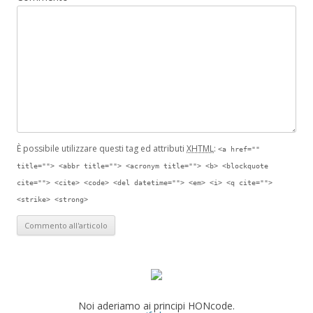
È possibile utilizzare questi tag ed attributi
XHTML
:
<a href=""
title=""> <abbr title=""> <acronym title=""> <b> <blockquote
cite=""> <cite> <code> <del datetime=""> <em> <i> <q cite="">
<strike> <strong>
Noi aderiamo ai principi HONcode.