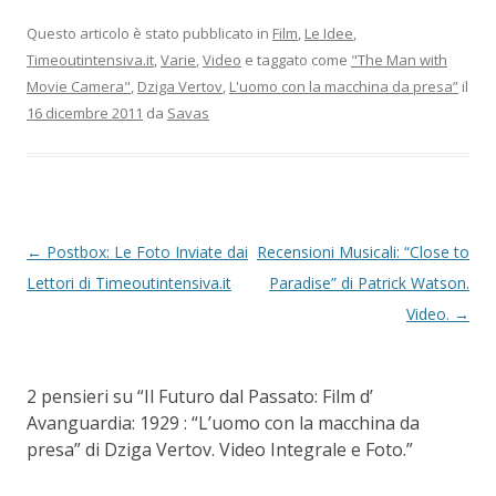
Questo articolo è stato pubblicato in
Film
,
Le Idee
,
Timeoutintensiva.it
,
Varie
,
Video
e taggato come
"The Man with
Movie Camera"
,
Dziga Vertov
,
L'uomo con la macchina da presa”
il
16 dicembre 2011
da
Savas
Navigazione articolo
←
Postbox: Le Foto Inviate dai
Recensioni Musicali: “Close to
Lettori di Timeoutintensiva.it
Paradise” di Patrick Watson.
Video.
→
2 pensieri su “
Il Futuro dal Passato: Film d’
Avanguardia: 1929 : “L’uomo con la macchina da
presa” di Dziga Vertov. Video Integrale e Foto.
”