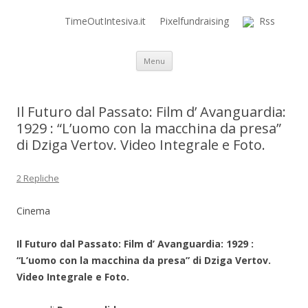
TimeOutIntesiva.it
Pixelfundraising
Rss
Time Out Intensiva Blog
il tempo e la memoria in terapia intensiva
Vai al contenuto
Menu
Il Futuro dal Passato: Film d’ Avanguardia:
1929 : “L’uomo con la macchina da presa”
di Dziga Vertov. Video Integrale e Foto.
2 Repliche
Cinema
Il Futuro dal Passato: Film d’ Avanguardia: 1929 :
“L’uomo con la macchina da presa” di Dziga Vertov.
Video Integrale e Foto.