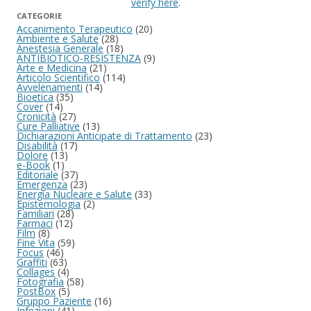
verify here
.
CATEGORIE
Accanimento Terapeutico
(20)
Ambiente e Salute
(28)
Anestesia Generale
(18)
ANTIBIOTICO-RESISTENZA
(9)
Arte e Medicina
(21)
Articolo Scientifico
(114)
Avvelenamenti
(14)
Bioetica
(35)
Cover
(14)
Cronicità
(27)
Cure Palliative
(13)
Dichiarazioni Anticipate di Trattamento
(23)
Disabilità
(17)
Dolore
(13)
e-Book
(1)
Editoriale
(37)
Emergenza
(23)
Energia Nucleare e Salute
(33)
Epistemologia
(2)
Familiari
(28)
Farmaci
(12)
Film
(8)
Fine Vita
(59)
Focus
(46)
Graffiti
(63)
Collages
(4)
Fotografia
(58)
PostBox
(5)
Gruppo Paziente
(16)
Infezioni
(41)