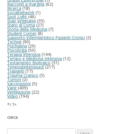
Racconti a margine
(62)
Ricerca
(18)
Socialnetwork
(1)
Spot Light
(46)
Stati Vegetativi
(35)
Stato di Coma
(27)
Storia della Medicina
(7)
Student Corner
(8)
Supporto Infermieristico Pazienti Cronici
(2)
Technè
(90)
Psichiatria
(29)
Psicologia
(50)
Terapia Intensiva
(144)
Tempo e Medicina Intensiva
(12)
Testamento Biologico
(31)
Timeoutintensiva.it
(217)
Trapianti
(17)
Trauma Cranico
(5)
Tumori
(2)
Vaccinazioni
(5)
Varie
(409)
Ventilazione
(22)
Video
(194)
*/ ?>
CERCA
Ricerca per: