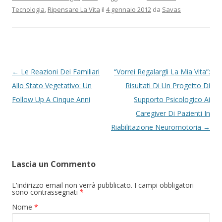
Tecnologia
,
Ripensare La Vita
il
4 gennaio 2012
da
Savas
Navigazione articolo
←
Le Reazioni Dei Familiari
“Vorrei Regalargli La Mia Vita”:
Allo Stato Vegetativo: Un
Risultati Di Un Progetto Di
Follow Up A Cinque Anni
Supporto Psicologico Ai
Caregiver Di Pazienti In
Riabilitazione Neuromotoria
→
Lascia un Commento
L'indirizzo email non verrà pubblicato. I campi obbligatori
sono contrassegnati
*
Nome
*