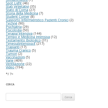
Spot Light
(46)
Stati Vegetativi
(35)
Stato di Coma
(27)
Storia della Medicina
(7)
Student Corner
(8)
Supporto Infermieristico Pazienti Cronici
(2)
Technè
(90)
Psichiatria
(29)
Psicologia
(50)
Terapia Intensiva
(144)
Tempo e Medicina Intensiva
(12)
Testamento Biologico
(31)
Timeoutintensiva.it
(217)
Trapianti
(17)
Trauma Cranico
(5)
Tumori
(2)
Vaccinazioni
(5)
Varie
(409)
Ventilazione
(22)
Video
(194)
*/ ?>
CERCA
Ricerca per: