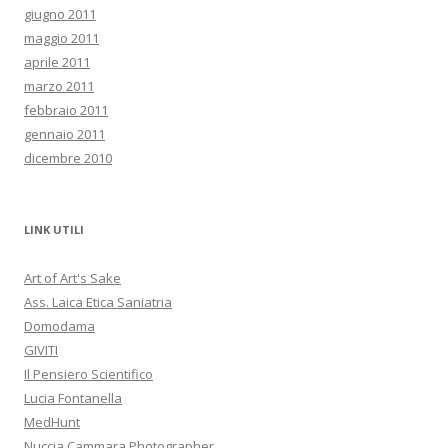
giugno 2011
maggio 2011
aprile 2011
marzo 2011
febbraio 2011
gennaio 2011
dicembre 2010
LINK UTILI
Art of Art's Sake
Ass. Laica Etica Saniatria
Domodama
GIVITI
Il Pensiero Scientifico
Lucia Fontanella
MedHunt
Nuccia Cammara Photographer