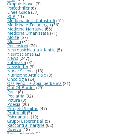
Graphic Novel
(3)
Psicothriller
(6)
Linee Guida
(37)
RCP
(11)
Medicina delle Catastrofi
(51)
Medicina e Tecnologia
(36)
Medicina Narrativa
(66)
Medicina Umanizzata
(71)
Morte
(67)
Musica
(81)
Recensioni
(74)
Neuropsichiatria Infantile
(5)
Neuroscienze
(2)
News
(247)
Eutanasia
(31)
Newsletter
(3)
Nurse Science
(18)
Nutrizione Artificiale
(8)
Oncologia
(24)
Ossigeno Terapia Iperbarica
(21)
Out Of Border
(25)
Pace
(8)
Pediatria
(32)
Pittura
(3)
Poesia
(20)
Progetti Sanitari
(47)
Protocolli
(5)
Psicoanalisi
(19)
Gruppi Esperenziali
(5)
Racconti a margine
(62)
Ricerca
(18)
Socialnetwork
(1)