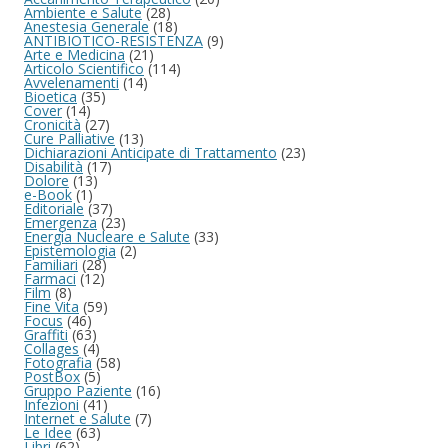
Ambiente e Salute
(28)
Anestesia Generale
(18)
ANTIBIOTICO-RESISTENZA
(9)
Arte e Medicina
(21)
Articolo Scientifico
(114)
Avvelenamenti
(14)
Bioetica
(35)
Cover
(14)
Cronicità
(27)
Cure Palliative
(13)
Dichiarazioni Anticipate di Trattamento
(23)
Disabilità
(17)
Dolore
(13)
e-Book
(1)
Editoriale
(37)
Emergenza
(23)
Energia Nucleare e Salute
(33)
Epistemologia
(2)
Familiari
(28)
Farmaci
(12)
Film
(8)
Fine Vita
(59)
Focus
(46)
Graffiti
(63)
Collages
(4)
Fotografia
(58)
PostBox
(5)
Gruppo Paziente
(16)
Infezioni
(41)
Internet e Salute
(7)
Le Idee
(63)
Libri
(62)