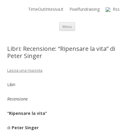
TimeOutIntesiva.it
Pixelfundraising
Rss
Time Out Intensiva Blog
il tempo e la memoria in terapia intensiva
Vai al contenuto
Menu
Libri: Recensione: “Ripensare la vita” di
Peter Singer
Lascia una risposta
Libri
Recensione
“Ripensare la vita”
di
Peter Singer