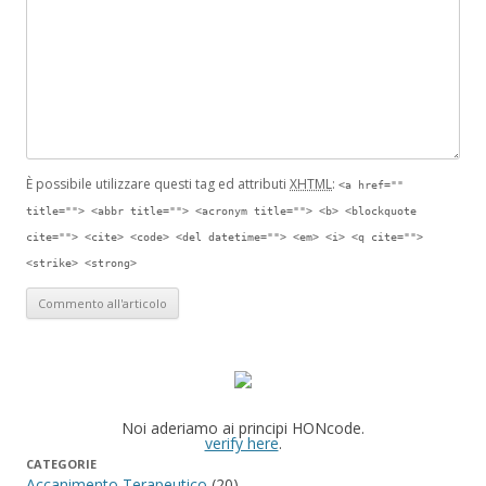
È possibile utilizzare questi tag ed attributi
XHTML
:
<a href=""
title=""> <abbr title=""> <acronym title=""> <b> <blockquote
cite=""> <cite> <code> <del datetime=""> <em> <i> <q cite="">
<strike> <strong>
Noi aderiamo ai principi HONcode.
verify here
.
CATEGORIE
Accanimento Terapeutico
(20)