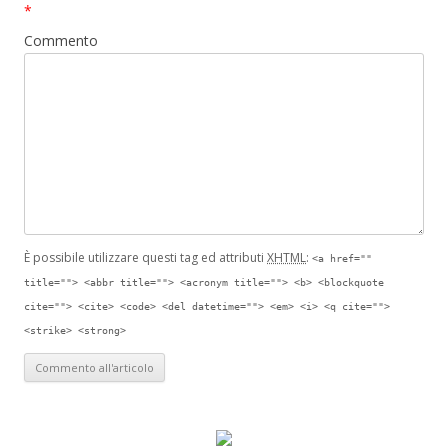
*
Commento
È possibile utilizzare questi tag ed attributi
XHTML
:
<a href=""
title=""> <abbr title=""> <acronym title=""> <b> <blockquote
cite=""> <cite> <code> <del datetime=""> <em> <i> <q cite="">
<strike> <strong>