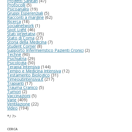
Progetti Sanitari
(47)
Protocolli
(5)
Psicoanalisi
(19)
Gruppi Esperenziali
(5)
Racconti a margine
(62)
Ricerca
(18)
Socialnetwork
(1)
Spot Light
(46)
Stati Vegetativi
(35)
Stato di Coma
(27)
Storia della Medicina
(7)
Student Corner
(8)
Supporto Infermieristico Pazienti Cronici
(2)
Technè
(90)
Psichiatria
(29)
Psicologia
(50)
Terapia Intensiva
(144)
Tempo e Medicina Intensiva
(12)
Testamento Biologico
(31)
Timeoutintensiva.it
(217)
Trapianti
(17)
Trauma Cranico
(5)
Tumori
(2)
Vaccinazioni
(5)
Varie
(409)
Ventilazione
(22)
Video
(194)
*/ ?>
CERCA