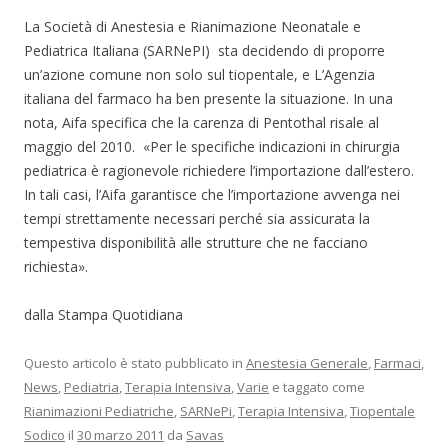
La Società di Anestesia e Rianimazione Neonatale e
Pediatrica Italiana (SARNePI) sta decidendo di proporre
un’azione comune non solo sul tiopentale, e L’Agenzia
italiana del farmaco ha ben presente la situazione. In una
nota, Aifa specifica che la carenza di Pentothal risale al
maggio del 2010. «Per le specifiche indicazioni in chirurgia
pediatrica è ragionevole richiedere l’importazione dall’estero.
In tali casi, l’Aifa garantisce che l’importazione avvenga nei
tempi strettamente necessari perché sia assicurata la
tempestiva disponibilità alle strutture che ne facciano
richiesta».
dalla Stampa Quotidiana
Questo articolo è stato pubblicato in
Anestesia Generale
,
Farmaci
,
News
,
Pediatria
,
Terapia Intensiva
,
Varie
e taggato come
Rianimazioni Pediatriche
,
SARNePi
,
Terapia Intensiva
,
Tiopentale
Sodico
il
30 marzo 2011
da
Savas