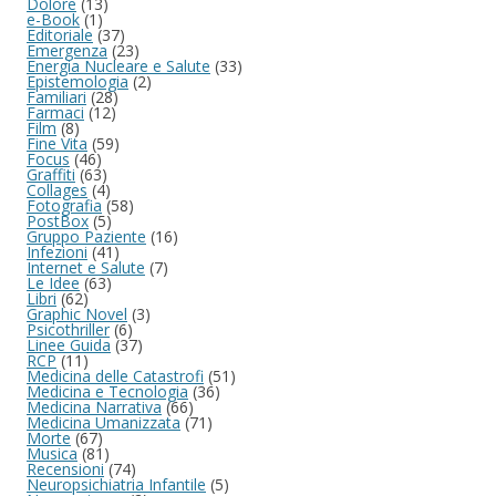
Dolore
(13)
e-Book
(1)
Editoriale
(37)
Emergenza
(23)
Energia Nucleare e Salute
(33)
Epistemologia
(2)
Familiari
(28)
Farmaci
(12)
Film
(8)
Fine Vita
(59)
Focus
(46)
Graffiti
(63)
Collages
(4)
Fotografia
(58)
PostBox
(5)
Gruppo Paziente
(16)
Infezioni
(41)
Internet e Salute
(7)
Le Idee
(63)
Libri
(62)
Graphic Novel
(3)
Psicothriller
(6)
Linee Guida
(37)
RCP
(11)
Medicina delle Catastrofi
(51)
Medicina e Tecnologia
(36)
Medicina Narrativa
(66)
Medicina Umanizzata
(71)
Morte
(67)
Musica
(81)
Recensioni
(74)
Neuropsichiatria Infantile
(5)