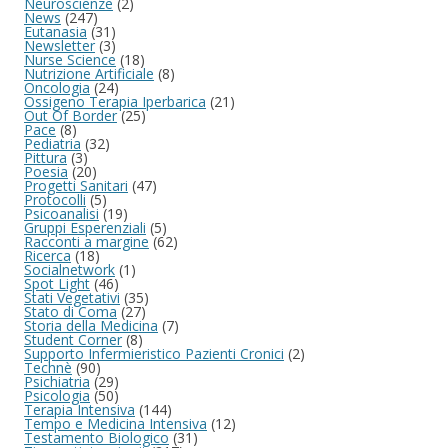
Neuroscienze
(2)
News
(247)
Eutanasia
(31)
Newsletter
(3)
Nurse Science
(18)
Nutrizione Artificiale
(8)
Oncologia
(24)
Ossigeno Terapia Iperbarica
(21)
Out Of Border
(25)
Pace
(8)
Pediatria
(32)
Pittura
(3)
Poesia
(20)
Progetti Sanitari
(47)
Protocolli
(5)
Psicoanalisi
(19)
Gruppi Esperenziali
(5)
Racconti a margine
(62)
Ricerca
(18)
Socialnetwork
(1)
Spot Light
(46)
Stati Vegetativi
(35)
Stato di Coma
(27)
Storia della Medicina
(7)
Student Corner
(8)
Supporto Infermieristico Pazienti Cronici
(2)
Technè
(90)
Psichiatria
(29)
Psicologia
(50)
Terapia Intensiva
(144)
Tempo e Medicina Intensiva
(12)
Testamento Biologico
(31)