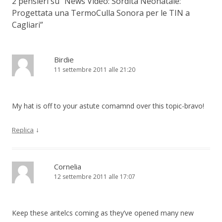
2 pensieri su “
News Video: Sordità Neonatale:
Progettata una TermoCulla Sonora per le TIN a
Cagliari
”
Birdie
11 settembre 2011 alle 21:20
My hat is off to your astute comamnd over this topic-bravo!
↓
Replica
Cornelia
12 settembre 2011 alle 17:07
Keep these aritelcs coming as they’ve opened many new