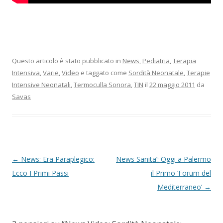
Questo articolo è stato pubblicato in
News
,
Pediatria
,
Terapia
Intensiva
,
Varie
,
Video
e taggato come
Sordità Neonatale
,
Terapie
Intensive Neonatali
,
Termoculla Sonora
,
TIN
il
22 maggio 2011
da
Savas
Navigazione articolo
←
News: Era Paraplegico:
News Sanita’: Oggi a Palermo
Ecco I Primi Passi
il Primo ‘Forum del
Mediterraneo’
→