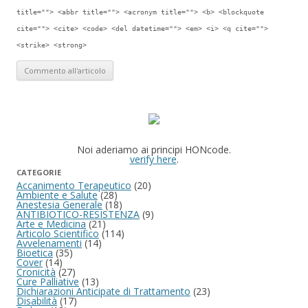
title=""> <abbr title=""> <acronym title=""> <b> <blockquote
cite=""> <cite> <code> <del datetime=""> <em> <i> <q cite="">
<strike> <strong>
Noi aderiamo ai principi HONcode.
verify here
.
CATEGORIE
Accanimento Terapeutico
(20)
Ambiente e Salute
(28)
Anestesia Generale
(18)
ANTIBIOTICO-RESISTENZA
(9)
Arte e Medicina
(21)
Articolo Scientifico
(114)
Avvelenamenti
(14)
Bioetica
(35)
Cover
(14)
Cronicità
(27)
Cure Palliative
(13)
Dichiarazioni Anticipate di Trattamento
(23)
Disabilità
(17)