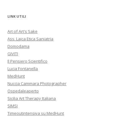
LINK UTILI
Art of Art's Sake
Ass. Laica Etica Saniatria
Domodama
GIVITI
Il Pensiero Scientifico
Lucia Fontanella
MedHunt
Nuccia Cammara Photographer
Ospedaleaperto
Sicilia Art Therapy Italiana
SIMSI
Timeoutintensiva su MedHunt