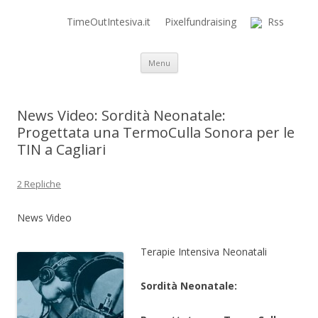
TimeOutIntesiva.it
Pixelfundraising
Rss
Time Out Intensiva Blog
il tempo e la memoria in terapia intensiva
Vai al contenuto
Menu
News Video: Sordità Neonatale:
Progettata una TermoCulla Sonora per le
TIN a Cagliari
2 Repliche
News Video
Terapie Intensiva Neonatali
Sordità Neonatale: