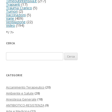
Timeoutintensiva.it
(217)
Trapianti
(17)
Trauma Cranico
(5)
Tumori
(2)
Vaccinazioni
(5)
Varie
(409)
Ventilazione
(22)
Video
(194)
*/ ?>
CERCA
Ricerca per:
CATEGORIE
Accanimento Terapeutico
(20)
Ambiente e Salute
(28)
Anestesia Generale
(18)
ANTIBIOTICO-RESISTENZA
(9)
Arte e Medicina
(21)