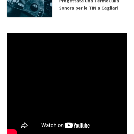
Progettata una Termo
Culla
Sonora per le TIN a Cagliari