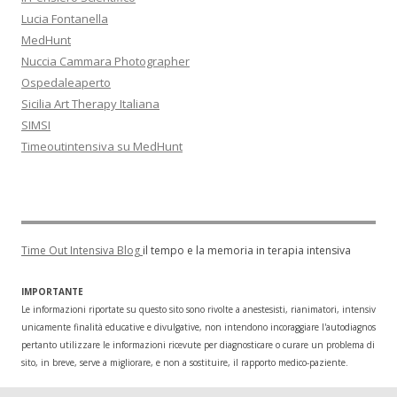
Lucia Fontanella
MedHunt
Nuccia Cammara Photographer
Ospedaleaperto
Sicilia Art Therapy Italiana
SIMSI
Timeoutintensiva su MedHunt
Time Out Intensiva Blog
il tempo e la memoria in terapia intensiva
IMPORTANTE
Le informazioni riportate su questo sito sono rivolte a anestesisti, rianimatori, intensivisti
unicamente finalità educative e divulgative, non intendono incoraggiare l'autodiagnosi o l
pertanto utilizzare le informazioni ricevute per diagnosticare o curare un problema di salu
sito, in breve, serve a migliorare, e non a sostituire, il rapporto medico-paziente.