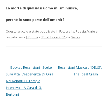
La morte di qualsiasi uomo mi sminuisce,
perché io sono parte dell’umanità.
Questo articolo è stato pubblicato in
Fotografia
,
Poesia
,
Varie
e
taggato come
J. Donne
il
13 febbraio 2011
da
Savas
Navigazione articolo
←
Books : Recensioni : Scelte
Recensioni Musicali: “DEUS”,
Sulla Vita: L’esperienza Di Cura
The Ideal Crash
→
Nei Reparti Di Terapia
Intensiva – A Cura di G.
Bertolini