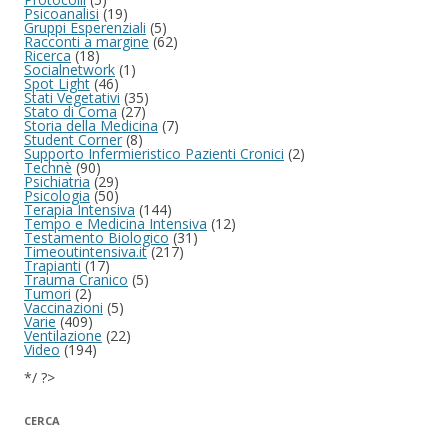
Psicoanalisi
(19)
Gruppi Esperenziali
(5)
Racconti a margine
(62)
Ricerca
(18)
Socialnetwork
(1)
Spot Light
(46)
Stati Vegetativi
(35)
Stato di Coma
(27)
Storia della Medicina
(7)
Student Corner
(8)
Supporto Infermieristico Pazienti Cronici
(2)
Technè
(90)
Psichiatria
(29)
Psicologia
(50)
Terapia Intensiva
(144)
Tempo e Medicina Intensiva
(12)
Testamento Biologico
(31)
Timeoutintensiva.it
(217)
Trapianti
(17)
Trauma Cranico
(5)
Tumori
(2)
Vaccinazioni
(5)
Varie
(409)
Ventilazione
(22)
Video
(194)
*/ ?>
CERCA