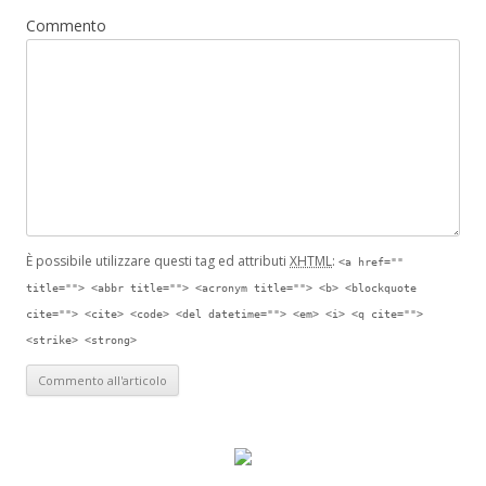
Commento
È possibile utilizzare questi tag ed attributi
XHTML
:
<a href=""
title=""> <abbr title=""> <acronym title=""> <b> <blockquote
cite=""> <cite> <code> <del datetime=""> <em> <i> <q cite="">
<strike> <strong>