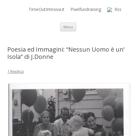
TimeOutIntesiva.it
Pixelfundraising
Rss
Time Out Intensiva Blog
il tempo e la memoria in terapia intensiva
Vai al contenuto
Menu
Poesia ed Immagini: “Nessun Uomo è un’
Isola” di J.Donne
1 Replica