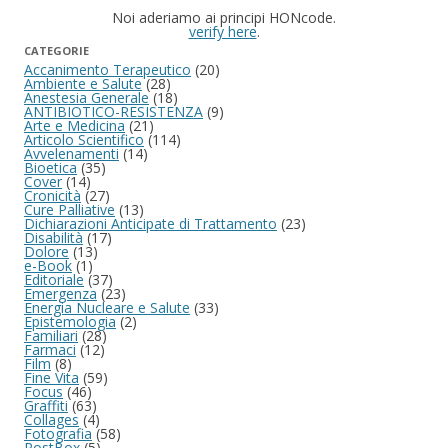
Noi aderiamo ai principi HONcode.
verify here
.
CATEGORIE
Accanimento Terapeutico
(20)
Ambiente e Salute
(28)
Anestesia Generale
(18)
ANTIBIOTICO-RESISTENZA
(9)
Arte e Medicina
(21)
Articolo Scientifico
(114)
Avvelenamenti
(14)
Bioetica
(35)
Cover
(14)
Cronicità
(27)
Cure Palliative
(13)
Dichiarazioni Anticipate di Trattamento
(23)
Disabilità
(17)
Dolore
(13)
e-Book
(1)
Editoriale
(37)
Emergenza
(23)
Energia Nucleare e Salute
(33)
Epistemologia
(2)
Familiari
(28)
Farmaci
(12)
Film
(8)
Fine Vita
(59)
Focus
(46)
Graffiti
(63)
Collages
(4)
Fotografia
(58)
PostBox
(5)