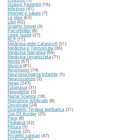
Gruppo Paziente
(16)
Infezioni
(41)
Internet e Salute
(7)
Le Idee
(63)
Libri
(62)
Graphic Novel
(3)
Psicothriller
(6)
Linee Guida
(37)
RCP
(11)
Medicina delle Catastrofi
(51)
Medicina e Tecnologia
(36)
Medicina Narrativa
(66)
Medicina Umanizzata
(71)
Morte
(67)
Musica
(81)
Recensioni
(74)
Neuropsichiatria Infantile
(5)
Neuroscienze
(2)
News
(247)
Eutanasia
(31)
Newsletter
(3)
Nurse Science
(18)
Nutrizione Artificiale
(8)
Oncologia
(24)
Ossigeno Terapia Iperbarica
(21)
Out Of Border
(25)
Pace
(8)
Pediatria
(32)
Pittura
(3)
Poesia
(20)
Progetti Sanitari
(47)
Protocolli
(5)