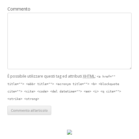
Commento
È possibile utilizzare questi tag ed attributi
XHTML
:
<a href=""
title=""> <abbr title=""> <acronym title=""> <b> <blockquote
cite=""> <cite> <code> <del datetime=""> <em> <i> <q cite="">
<strike> <strong>