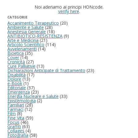
Noi aderiamo ai principi HONcode.
verify here
.
CATEGORIE
Accanimento Terapeutico
(20)
Ambiente e Salute
(28)
Anestesia Generale
(18)
ANTIBIOTICO-RESISTENZA
(9)
Arte e Medicina
(21)
Articolo Scientifico
(114)
Avvelenamenti
(14)
Bioetica
(35)
Cover
(14)
Cronicità
(27)
Cure Palliative
(13)
Dichiarazioni Anticipate di Trattamento
(23)
Disabilità
(17)
Dolore
(13)
e-Book
(1)
Editoriale
(37)
Emergenza
(23)
Energia Nucleare e Salute
(33)
Epistemologia
(2)
Familiari
(28)
Farmaci
(12)
Film
(8)
Fine Vita
(59)
Focus
(46)
Graffiti
(63)
Collages
(4)
Fotografia
(58)