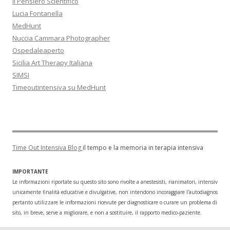
Il Pensiero Scientifico
Lucia Fontanella
MedHunt
Nuccia Cammara Photographer
Ospedaleaperto
Sicilia Art Therapy Italiana
SIMSI
Timeoutintensiva su MedHunt
Time Out Intensiva Blog
il tempo e la memoria in terapia intensiva
IMPORTANTE
Le informazioni riportate su questo sito sono rivolte a anestesisti, rianimatori, intensivisti
unicamente finalità educative e divulgative, non intendono incoraggiare l'autodiagnosi o l
pertanto utilizzare le informazioni ricevute per diagnosticare o curare un problema di salu
sito, in breve, serve a migliorare, e non a sostituire, il rapporto medico-paziente.