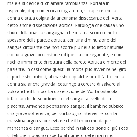
male e si decide di chiamare l’ambulanza. Portata in
ospedale, dopo un ecocardiogramma, si capisce che la
donna è stata colpita da aneurisma disseccante dell’ Aorta
detto anche dissecazione aortica. Patologia che causa uno
shunt della massa sanguigna, che inizia a scorrere nello
spessore della parete aortica, con una diminuizione del
sangue circolante che non scorre più nel suo letto naturale,
con una grave ipotensione ed ipossia conseguente, e con il
rischio imminente di rottura della parete Aortica e morte del
paziente. In casi come questi, la morte può avvenire nel giro
di pochissimi minuti, al massimo qualche ora. Il fatto che la
donna sia anche gravida, costringe a cercare di salvare al
volo anche il bimbo. La dissecazione dell’Aorta ostacola
infatti anche lo scorrimento del sangue a livello della
placenta. Arrivando pochissimo sangue, il bambino subisce
una grave sofferenza, per cui bisogna intervenire con la
massima urgenza per evitare che il bimbo muoia per
mancanza di sangue. Ecco perché in tali casi sono di più i casi
di feti che muoiono rispetto al numero delle mamme.