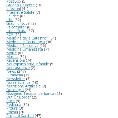
PostBox
(5)
Gruppo Paziente
(16)
Infezioni
(41)
Internet e Salute
(7)
Le Idee
(63)
Libri
(62)
Graphic Novel
(3)
Psicothriller
(6)
Linee Guida
(37)
RCP
(11)
Medicina delle Catastrofi
(51)
Medicina e Tecnologia
(36)
Medicina Narrativa
(66)
Medicina Umanizzata
(71)
Morte
(67)
Musica
(81)
Recensioni
(74)
Neuropsichiatria Infantile
(5)
Neuroscienze
(2)
News
(247)
Eutanasia
(31)
Newsletter
(3)
Nurse Science
(18)
Nutrizione Artificiale
(8)
Oncologia
(24)
Ossigeno Terapia Iperbarica
(21)
Out Of Border
(25)
Pace
(8)
Pediatria
(32)
Pittura
(3)
Poesia
(20)
Progetti Sanitari
(47)