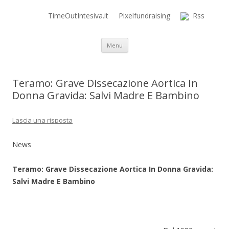
TimeOutIntesiva.it
Pixelfundraising
Rss
Time Out Intensiva Blog
il tempo e la memoria in terapia intensiva
Vai al contenuto
Menu
Teramo: Grave Dissecazione Aortica In
Donna Gravida: Salvi Madre E Bambino
Lascia una risposta
News
Teramo: Grave Dissecazione Aortica In Donna Gravida:
Salvi Madre E Bambino