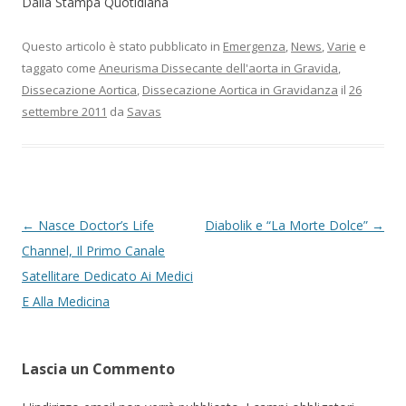
Dalla Stampa Quotidiana
Questo articolo è stato pubblicato in
Emergenza
,
News
,
Varie
e
taggato come
Aneurisma Dissecante dell'aorta in Gravida
,
Dissecazione Aortica
,
Dissecazione Aortica in Gravidanza
il
26
settembre 2011
da
Savas
Navigazione articolo
←
Nasce Doctor’s Life
Diabolik e “La Morte Dolce”
→
Channel, Il Primo Canale
Satellitare Dedicato Ai Medici
E Alla Medicina
Lascia un Commento