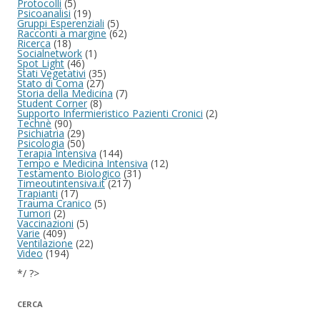
Protocolli
(5)
Psicoanalisi
(19)
Gruppi Esperenziali
(5)
Racconti a margine
(62)
Ricerca
(18)
Socialnetwork
(1)
Spot Light
(46)
Stati Vegetativi
(35)
Stato di Coma
(27)
Storia della Medicina
(7)
Student Corner
(8)
Supporto Infermieristico Pazienti Cronici
(2)
Technè
(90)
Psichiatria
(29)
Psicologia
(50)
Terapia Intensiva
(144)
Tempo e Medicina Intensiva
(12)
Testamento Biologico
(31)
Timeoutintensiva.it
(217)
Trapianti
(17)
Trauma Cranico
(5)
Tumori
(2)
Vaccinazioni
(5)
Varie
(409)
Ventilazione
(22)
Video
(194)
*/ ?>
CERCA