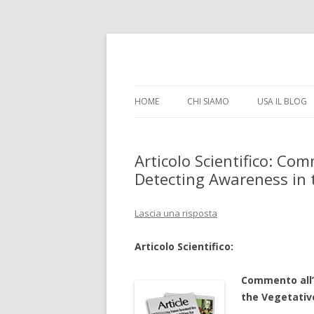
il tempo e la memoria in terapia intensiva
Time Out Intensiva
HOME
CHI SIAMO
USA IL BLOG
Articolo Scientifico: Com
Detecting Awareness in t
Lascia una risposta
Articolo Scientifico:
Commento all’
the Vegetative