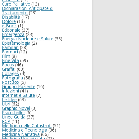
Cure Palliative
(13)
Dichiarazioni Anticipate di
Trattamento
(23)
Disabilità
(17)
Dolore
(13)
e-Book
(1)
Editoriale
(37)
Emergenza
(23)
Energia Nucleare e Salute
(33)
Epistemologia
(2)
Familiari
(28)
Farmaci
(12)
Film
(8)
Fine Vita
(59)
Focus
(46)
Graffiti
(63)
Collages
(4)
Fotografia
(58)
PostBox
(5)
Gruppo Paziente
(16)
Infezioni
(41)
Internet e Salute
(7)
Le Idee
(63)
Libri
(62)
Graphic Novel
(3)
Psicothriller
(6)
Linee Guida
(37)
RCP
(11)
Medicina delle Catastrofi
(51)
Medicina e Tecnologia
(36)
Medicina Narrativa
(66)
Medicina Umanizzata
(71)