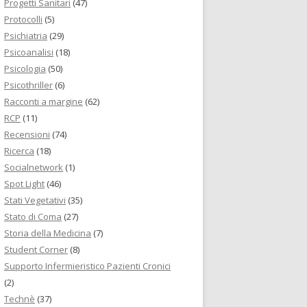
Progetti Sanitari
(47)
Protocolli
(5)
Psichiatria
(29)
Psicoanalisi
(18)
Psicologia
(50)
Psicothriller
(6)
Racconti a margine
(62)
RCP
(11)
Recensioni
(74)
Ricerca
(18)
Socialnetwork
(1)
Spot Light
(46)
Stati Vegetativi
(35)
Stato di Coma
(27)
Storia della Medicina
(7)
Student Corner
(8)
Supporto Infermieristico Pazienti Cronici
(2)
Technè
(37)