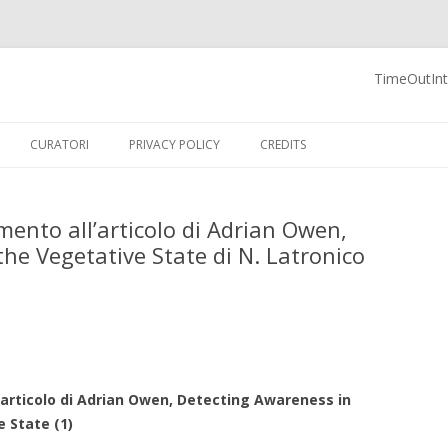
TimeOutInte
 Blog
Vai al contenuto
CURATORI
PRIVACY POLICY
CREDITS
mento all’articolo di Adrian Owen,
he Vegetative State di N. Latronico
articolo di Adrian Owen, Detecting Awareness in
 State (1)