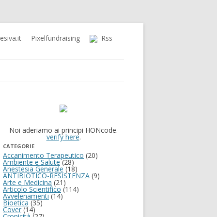
siva.it
Pixelfundraising
Rss
Noi aderiamo ai principi HONcode.
verify here
.
CATEGORIE
Accanimento Terapeutico
(20)
Ambiente e Salute
(28)
Anestesia Generale
(18)
ANTIBIOTICO-RESISTENZA
(9)
Arte e Medicina
(21)
Articolo Scientifico
(114)
Avvelenamenti
(14)
Bioetica
(35)
Cover
(14)
Cronicità
(27)