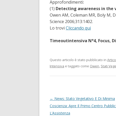
Approfondimenti:
(1)
Detecting awareness in the 
Owen AM, Coleman MR, Boly M, Dav
S
cience 2006;313:1402.
Lo trovi
Cliccando qui
Timeoutintensiva N°4, Focus, D
Questo articolo è stato pubblicato in
Artico
Intensiva
e taggato come
Owen
,
Stati Vege
Navigazione articolo
←
News: Stato Vegetativo E Di Minima
Coscienza: Apre Il Primo Centro Pubbli
L’Assistenza