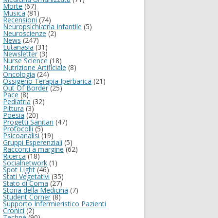
Morte
(67)
Musica
(81)
Recensioni
(74)
Neuropsichiatria Infantile
(5)
Neuroscienze
(2)
News
(247)
Eutanasia
(31)
Newsletter
(3)
Nurse Science
(18)
Nutrizione Artificiale
(8)
Oncologia
(24)
Ossigeno Terapia Iperbarica
(21)
Out Of Border
(25)
Pace
(8)
Pediatria
(32)
Pittura
(3)
Poesia
(20)
Progetti Sanitari
(47)
Protocolli
(5)
Psicoanalisi
(19)
Gruppi Esperenziali
(5)
Racconti a margine
(62)
Ricerca
(18)
Socialnetwork
(1)
Spot Light
(46)
Stati Vegetativi
(35)
Stato di Coma
(27)
Storia della Medicina
(7)
Student Corner
(8)
Supporto Infermieristico Pazienti
Cronici
(2)
Technè
(90)