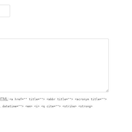
HTML
:
<a href="" title=""> <abbr title=""> <acronym title="">
l datetime=""> <em> <i> <q cite=""> <strike> <strong>