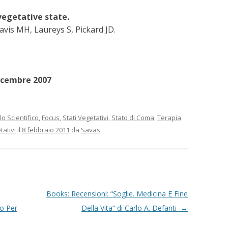
vegetative state.
is MH, Laureys S, Pickard JD.
icembre 2007
lo Scientifico
,
Focus
,
Stati Vegetativi
,
Stato di Coma
,
Terapia
tativi
il
8 febbraio 2011
da
Savas
Books: Recensioni: “Soglie. Medicina E Fine
co Per
Della Vita” di Carlo A. Defanti
→