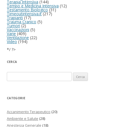
Terapia Intensiva
(144)
Tempo e Medicina Intensiva
(12)
Testamento Biologico
(31)
Timeoutintensiva.it
(217)
Trapianti
(17)
Trauma Cranico
(5)
Tumori
(2)
Vaccinazioni
(5)
Varie
(409)
Ventilazione
(22)
Video
(194)
*/ ?>
CERCA
Ricerca per:
CATEGORIE
Accanimento Terapeutico
(20)
Ambiente e Salute
(28)
Anestesia Generale
(18)