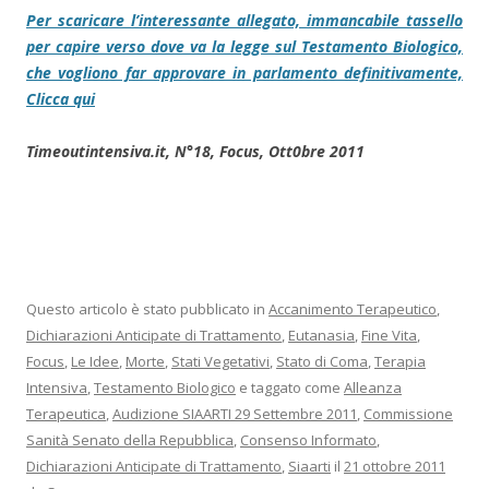
Per scaricare l’interessante allegato, immancabile tassello
per capire verso dove va la legge sul Testamento Biologico,
che vogliono far approvare in parlamento definitivamente,
Clicca qui
Timeoutintensiva.it, N°18, Focus, Ott0bre 2011
Questo articolo è stato pubblicato in
Accanimento Terapeutico
,
Dichiarazioni Anticipate di Trattamento
,
Eutanasia
,
Fine Vita
,
Focus
,
Le Idee
,
Morte
,
Stati Vegetativi
,
Stato di Coma
,
Terapia
Intensiva
,
Testamento Biologico
e taggato come
Alleanza
Terapeutica
,
Audizione SIAARTI 29 Settembre 2011
,
Commissione
Sanità Senato della Repubblica
,
Consenso Informato
,
Dichiarazioni Anticipate di Trattamento
,
Siaarti
il
21 ottobre 2011