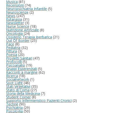
Musica
(81)
Recensioni
(74)
Neuropsichiatria Infantile
(5)
Neuroscienze
(2)
News
(247)
Eutanasia
(31)
Newsletter
(3)
Nurse Science
(18)
Nutrizione Artificiale
(8)
Oncologia
(24)
Ossigeno Terapia Iperbarica
(21)
Out Of Border
(25)
Pace
(8)
Pediatria
(32)
Pittura
(3)
Poesia
(20)
Progetti Sanitari
(47)
Protocolli
(5)
Psicoanalisi
(19)
Gruppi Esperenziali
(5)
Racconti a margine
(62)
Ricerca
(18)
Socialnetwork
(1)
Spot Light
(46)
Stati Vegetativi
(35)
Stato di Coma
(27)
Storia della Medicina
(7)
Student Corner
(8)
Supporto Infermieristico Pazienti Cronici
(2)
Technè
(90)
Psichiatria
(29)
Psicologia
(50)