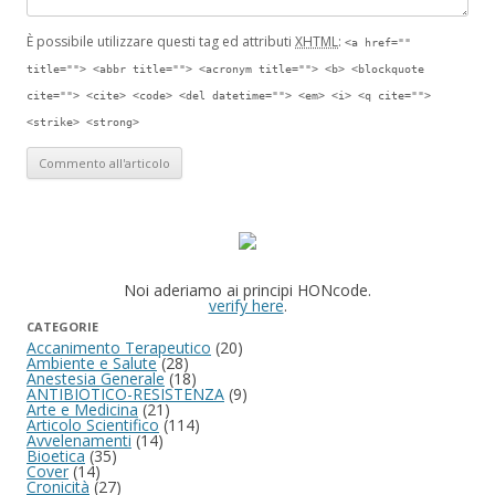
È possibile utilizzare questi tag ed attributi
XHTML
:
<a href=""
title=""> <abbr title=""> <acronym title=""> <b> <blockquote
cite=""> <cite> <code> <del datetime=""> <em> <i> <q cite="">
<strike> <strong>
Noi aderiamo ai principi HONcode.
verify here
.
CATEGORIE
Accanimento Terapeutico
(20)
Ambiente e Salute
(28)
Anestesia Generale
(18)
ANTIBIOTICO-RESISTENZA
(9)
Arte e Medicina
(21)
Articolo Scientifico
(114)
Avvelenamenti
(14)
Bioetica
(35)
Cover
(14)
Cronicità
(27)