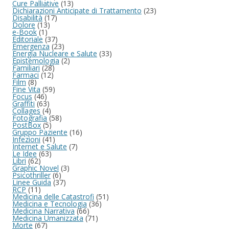
Cure Palliative
(13)
Dichiarazioni Anticipate di Trattamento
(23)
Disabilità
(17)
Dolore
(13)
e-Book
(1)
Editoriale
(37)
Emergenza
(23)
Energia Nucleare e Salute
(33)
Epistemologia
(2)
Familiari
(28)
Farmaci
(12)
Film
(8)
Fine Vita
(59)
Focus
(46)
Graffiti
(63)
Collages
(4)
Fotografia
(58)
PostBox
(5)
Gruppo Paziente
(16)
Infezioni
(41)
Internet e Salute
(7)
Le Idee
(63)
Libri
(62)
Graphic Novel
(3)
Psicothriller
(6)
Linee Guida
(37)
RCP
(11)
Medicina delle Catastrofi
(51)
Medicina e Tecnologia
(36)
Medicina Narrativa
(66)
Medicina Umanizzata
(71)
Morte
(67)