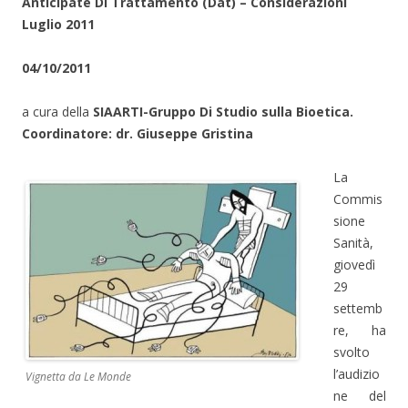
Anticipate Di Trattamento (Dat) – Considerazioni
Luglio 2011
04/10/2011
a cura della
SIAARTI-Gruppo Di Studio sulla Bioetica.
Coordinatore:
dr. Giuseppe Gristina
La
Commis
sione
Sanità,
giovedì
29
settemb
re, ha
svolto
l’audizio
Vignetta da Le Monde
ne del