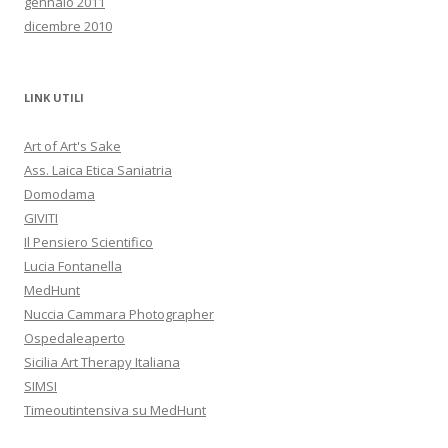
gennaio 2011
dicembre 2010
LINK UTILI
Art of Art's Sake
Ass. Laica Etica Saniatria
Domodama
GIVITI
Il Pensiero Scientifico
Lucia Fontanella
MedHunt
Nuccia Cammara Photographer
Ospedaleaperto
Sicilia Art Therapy Italiana
SIMSI
Timeoutintensiva su MedHunt