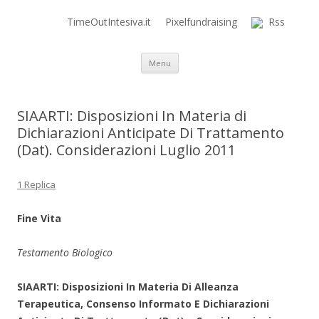
TimeOutIntesiva.it
Pixelfundraising
Rss
Time Out Intensiva Blog
il tempo e la memoria in terapia intensiva
Vai al contenuto
Menu
SIAARTI: Disposizioni In Materia di
Dichiarazioni Anticipate Di Trattamento
(Dat). Considerazioni Luglio 2011
1 Replica
Fine Vita
Testamento Biologico
SIAARTI: Disposizioni In Materia Di Alleanza
Terapeutica, Consenso Informato E Dichiarazioni