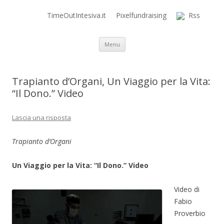
TimeOutIntesiva.it
Pixelfundraising
Rss
Time Out Intensiva Blog
il tempo e la memoria in terapia intensiva
Vai al contenuto
Menu
Trapianto d’Organi, Un Viaggio per la Vita:
“Il Dono.” Video
Lascia una risposta
Trapianto d’Organi
Un Viaggio per la Vita: “Il Dono.” Video
Video di
Fabio
Proverbio