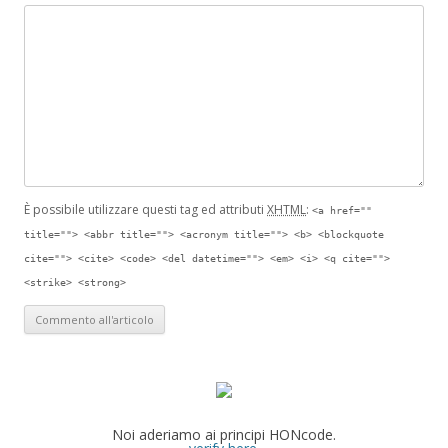
È possibile utilizzare questi tag ed attributi
XHTML
:
<a href=""
title=""> <abbr title=""> <acronym title=""> <b> <blockquote
cite=""> <cite> <code> <del datetime=""> <em> <i> <q cite="">
<strike> <strong>
Noi aderiamo ai principi HONcode.