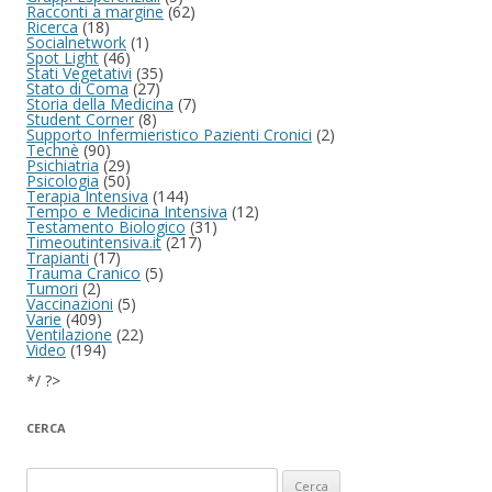
Racconti a margine
(62)
Ricerca
(18)
Socialnetwork
(1)
Spot Light
(46)
Stati Vegetativi
(35)
Stato di Coma
(27)
Storia della Medicina
(7)
Student Corner
(8)
Supporto Infermieristico Pazienti Cronici
(2)
Technè
(90)
Psichiatria
(29)
Psicologia
(50)
Terapia Intensiva
(144)
Tempo e Medicina Intensiva
(12)
Testamento Biologico
(31)
Timeoutintensiva.it
(217)
Trapianti
(17)
Trauma Cranico
(5)
Tumori
(2)
Vaccinazioni
(5)
Varie
(409)
Ventilazione
(22)
Video
(194)
*/ ?>
CERCA
Ricerca per: