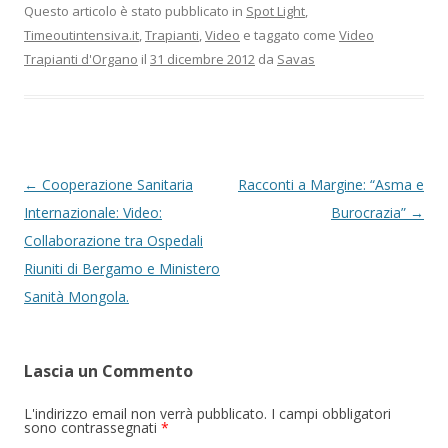
Questo articolo è stato pubblicato in
Spot Light
,
Timeoutintensiva.it
,
Trapianti
,
Video
e taggato come
Video
Trapianti d'Organo
il
31 dicembre 2012
da
Savas
Navigazione articolo
←
Cooperazione Sanitaria
Racconti a Margine: “Asma e
Internazionale: Video:
Burocrazia”
→
Collaborazione tra Ospedali
Riuniti di Bergamo e Ministero
Sanità Mongola.
Lascia un Commento
L'indirizzo email non verrà pubblicato. I campi obbligatori
sono contrassegnati
*