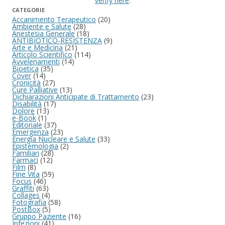
verify here
.
CATEGORIE
Accanimento Terapeutico
(20)
Ambiente e Salute
(28)
Anestesia Generale
(18)
ANTIBIOTICO-RESISTENZA
(9)
Arte e Medicina
(21)
Articolo Scientifico
(114)
Avvelenamenti
(14)
Bioetica
(35)
Cover
(14)
Cronicità
(27)
Cure Palliative
(13)
Dichiarazioni Anticipate di Trattamento
(23)
Disabilità
(17)
Dolore
(13)
e-Book
(1)
Editoriale
(37)
Emergenza
(23)
Energia Nucleare e Salute
(33)
Epistemologia
(2)
Familiari
(28)
Farmaci
(12)
Film
(8)
Fine Vita
(59)
Focus
(46)
Graffiti
(63)
Collages
(4)
Fotografia
(58)
PostBox
(5)
Gruppo Paziente
(16)
Infezioni
(41)