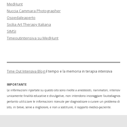
MedHunt
Nuccia Cammara Photographer
Ospedaleaperto
Sicilia Art Therapy Italiana
SIMSI
Timeoutintensiva su MedHunt
Time Out Intensiva Blog
il tempo e la memoria in terapia intensiva
IMPORTANTE
Le informazioni riportate su questo sito sono rivolte a anestesisti, rianimatori, intensivisti
unicamente finalità educative e divulgative, non intendono incoraggiare l'autodiagnosi o l
pertanto utilizzare le informazioni ricevute per diagnosticare o curare un problema di salu
sito, in breve, serve a migliorare, e non a sostituire, il rapporto medico-paziente.