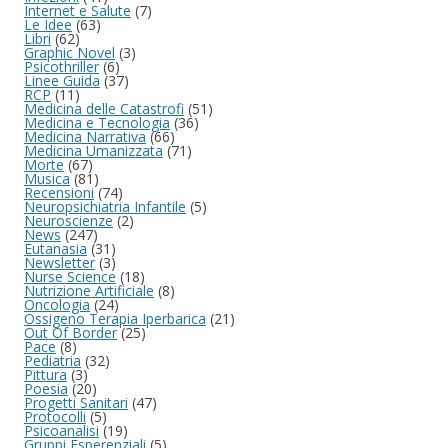
Internet e Salute
(7)
Le Idee
(63)
Libri
(62)
Graphic Novel
(3)
Psicothriller
(6)
Linee Guida
(37)
RCP
(11)
Medicina delle Catastrofi
(51)
Medicina e Tecnologia
(36)
Medicina Narrativa
(66)
Medicina Umanizzata
(71)
Morte
(67)
Musica
(81)
Recensioni
(74)
Neuropsichiatria Infantile
(5)
Neuroscienze
(2)
News
(247)
Eutanasia
(31)
Newsletter
(3)
Nurse Science
(18)
Nutrizione Artificiale
(8)
Oncologia
(24)
Ossigeno Terapia Iperbarica
(21)
Out Of Border
(25)
Pace
(8)
Pediatria
(32)
Pittura
(3)
Poesia
(20)
Progetti Sanitari
(47)
Protocolli
(5)
Psicoanalisi
(19)
Gruppi Esperenziali
(5)