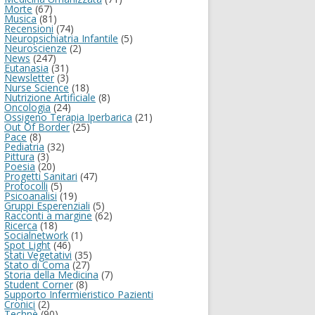
Morte
(67)
Musica
(81)
Recensioni
(74)
Neuropsichiatria Infantile
(5)
Neuroscienze
(2)
News
(247)
Eutanasia
(31)
Newsletter
(3)
Nurse Science
(18)
Nutrizione Artificiale
(8)
Oncologia
(24)
Ossigeno Terapia Iperbarica
(21)
Out Of Border
(25)
Pace
(8)
Pediatria
(32)
Pittura
(3)
Poesia
(20)
Progetti Sanitari
(47)
Protocolli
(5)
Psicoanalisi
(19)
Gruppi Esperenziali
(5)
Racconti a margine
(62)
Ricerca
(18)
Socialnetwork
(1)
Spot Light
(46)
Stati Vegetativi
(35)
Stato di Coma
(27)
Storia della Medicina
(7)
Student Corner
(8)
Supporto Infermieristico Pazienti
Cronici
(2)
Technè
(90)