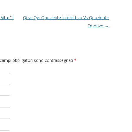
ita: “Il
Qi vs Qe: Quoziente Intellettivo Vs Quoziente
Emotivo
→
 I campi obbligatori sono contrassegnati
*