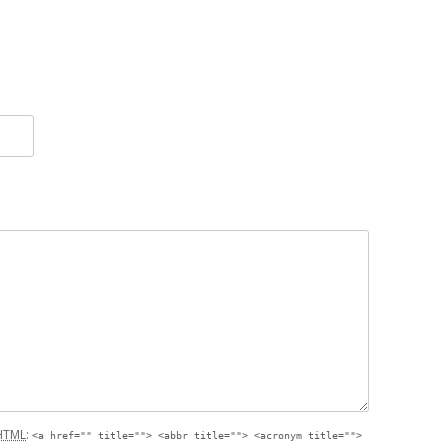
HTML
:
<a href="" title=""> <abbr title=""> <acronym title="">