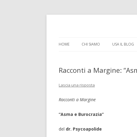
il tempo e la memoria in terapia intensiva
Time Out Intensiva
HOME
CHI SIAMO
USA IL BLOG
Racconti a Margine: “As
Lascia una risposta
Racconti a Margine
“Asma e Burocrazia”
del
dr. Psycoapolide