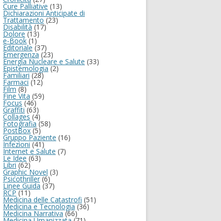
Cure Palliative
(13)
Dichiarazioni Anticipate di
Trattamento
(23)
Disabilità
(17)
Dolore
(13)
e-Book
(1)
Editoriale
(37)
Emergenza
(23)
Energia Nucleare e Salute
(33)
Epistemologia
(2)
Familiari
(28)
Farmaci
(12)
Film
(8)
Fine Vita
(59)
Focus
(46)
Graffiti
(63)
Collages
(4)
Fotografia
(58)
PostBox
(5)
Gruppo Paziente
(16)
Infezioni
(41)
Internet e Salute
(7)
Le Idee
(63)
Libri
(62)
Graphic Novel
(3)
Psicothriller
(6)
Linee Guida
(37)
RCP
(11)
Medicina delle Catastrofi
(51)
Medicina e Tecnologia
(36)
Medicina Narrativa
(66)
Medicina Umanizzata
(71)