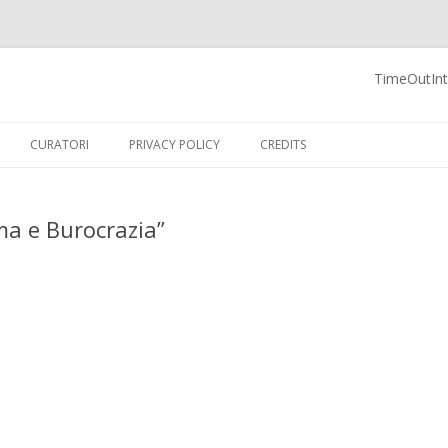
TimeOutInte
 Blog
Vai al contenuto
CURATORI
PRIVACY POLICY
CREDITS
ma e Burocrazia”