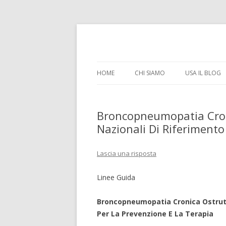
il tempo e la memoria in terapia intensiva
Time Out Intensiva
HOME
CHI SIAMO
USA IL BLOG
Broncopneumopatia Cron
Nazionali Di Riferimento
Lascia una risposta
Linee Guida
Broncopneumopatia Cronica Ostrutt
Per La Prevenzione E La Terapia