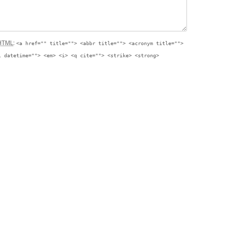
HTML
:
<a href="" title=""> <abbr title=""> <acronym title="">
l datetime=""> <em> <i> <q cite=""> <strike> <strong>