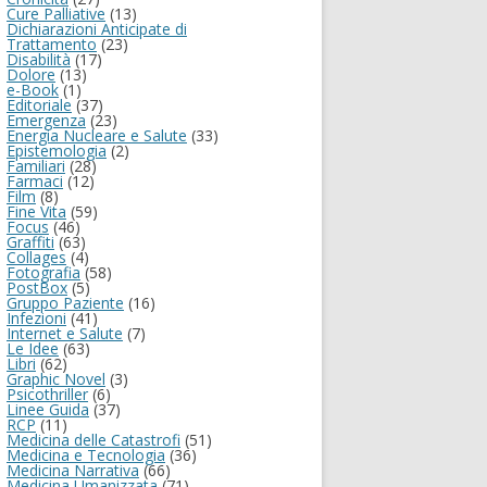
Cure Palliative
(13)
Dichiarazioni Anticipate di
Trattamento
(23)
Disabilità
(17)
Dolore
(13)
e-Book
(1)
Editoriale
(37)
Emergenza
(23)
Energia Nucleare e Salute
(33)
Epistemologia
(2)
Familiari
(28)
Farmaci
(12)
Film
(8)
Fine Vita
(59)
Focus
(46)
Graffiti
(63)
Collages
(4)
Fotografia
(58)
PostBox
(5)
Gruppo Paziente
(16)
Infezioni
(41)
Internet e Salute
(7)
Le Idee
(63)
Libri
(62)
Graphic Novel
(3)
Psicothriller
(6)
Linee Guida
(37)
RCP
(11)
Medicina delle Catastrofi
(51)
Medicina e Tecnologia
(36)
Medicina Narrativa
(66)
Medicina Umanizzata
(71)