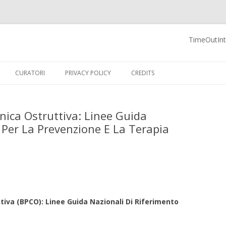
TimeOutInte
 Blog
Vai al contenuto
CURATORI
PRIVACY POLICY
CREDITS
ica Ostruttiva: Linee Guida
 Per La Prevenzione E La Terapia
iva (BPCO): Linee Guida Nazionali Di Riferimento