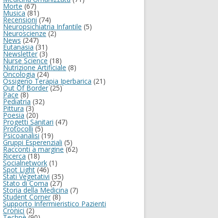
Morte
(67)
Musica
(81)
Recensioni
(74)
Neuropsichiatria Infantile
(5)
Neuroscienze
(2)
News
(247)
Eutanasia
(31)
Newsletter
(3)
Nurse Science
(18)
Nutrizione Artificiale
(8)
Oncologia
(24)
Ossigeno Terapia Iperbarica
(21)
Out Of Border
(25)
Pace
(8)
Pediatria
(32)
Pittura
(3)
Poesia
(20)
Progetti Sanitari
(47)
Protocolli
(5)
Psicoanalisi
(19)
Gruppi Esperenziali
(5)
Racconti a margine
(62)
Ricerca
(18)
Socialnetwork
(1)
Spot Light
(46)
Stati Vegetativi
(35)
Stato di Coma
(27)
Storia della Medicina
(7)
Student Corner
(8)
Supporto Infermieristico Pazienti
Cronici
(2)
Technè
(90)