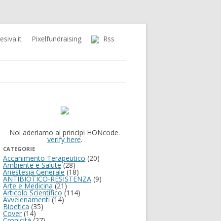
siva.it
Pixelfundraising
Rss
Noi aderiamo ai principi HONcode.
verify here
.
CATEGORIE
Accanimento Terapeutico
(20)
Ambiente e Salute
(28)
Anestesia Generale
(18)
ANTIBIOTICO-RESISTENZA
(9)
Arte e Medicina
(21)
Articolo Scientifico
(114)
Avvelenamenti
(14)
Bioetica
(35)
Cover
(14)
Cronicità
(27)