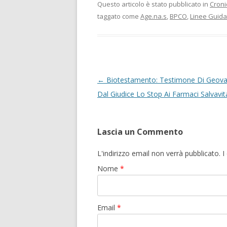
Questo articolo è stato pubblicato in
Croni
taggato come
Age.na.s
,
BPCO
,
Linee Guida
Navigazione articolo
←
Biotestamento: Testimone Di Geova
Dal Giudice Lo Stop Ai Farmaci Salvavit
Lascia un Commento
L'indirizzo email non verrà pubblicato.
Nome
*
Email
*