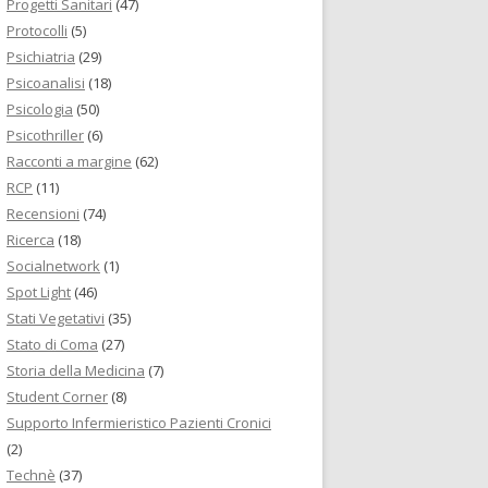
Progetti Sanitari
(47)
Protocolli
(5)
Psichiatria
(29)
Psicoanalisi
(18)
Psicologia
(50)
Psicothriller
(6)
Racconti a margine
(62)
RCP
(11)
Recensioni
(74)
Ricerca
(18)
Socialnetwork
(1)
Spot Light
(46)
Stati Vegetativi
(35)
Stato di Coma
(27)
Storia della Medicina
(7)
Student Corner
(8)
Supporto Infermieristico Pazienti Cronici
(2)
Technè
(37)