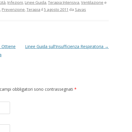
cità
,
Infezioni
,
Linee Guida
,
Terapia Intensiva
,
Ventilazione
e
,
Prevenzione
,
Terapia
il
5 agosto 2011
da
Savas
 Ottiene
Linee Guida sull’Insufficienza Respiratoria
→
a
 I campi obbligatori sono contrassegnati
*