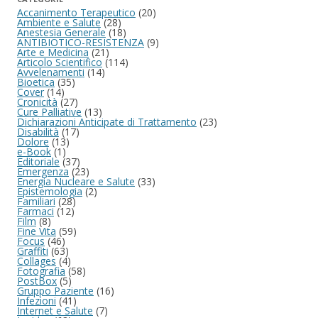
Accanimento Terapeutico
(20)
Ambiente e Salute
(28)
Anestesia Generale
(18)
ANTIBIOTICO-RESISTENZA
(9)
Arte e Medicina
(21)
Articolo Scientifico
(114)
Avvelenamenti
(14)
Bioetica
(35)
Cover
(14)
Cronicità
(27)
Cure Palliative
(13)
Dichiarazioni Anticipate di Trattamento
(23)
Disabilità
(17)
Dolore
(13)
e-Book
(1)
Editoriale
(37)
Emergenza
(23)
Energia Nucleare e Salute
(33)
Epistemologia
(2)
Familiari
(28)
Farmaci
(12)
Film
(8)
Fine Vita
(59)
Focus
(46)
Graffiti
(63)
Collages
(4)
Fotografia
(58)
PostBox
(5)
Gruppo Paziente
(16)
Infezioni
(41)
Internet e Salute
(7)