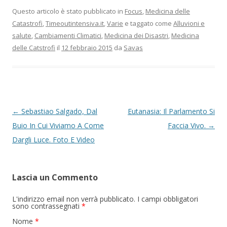
Questo articolo è stato pubblicato in
Focus
,
Medicina delle
Catastrofi
,
Timeoutintensiva.it
,
Varie
e taggato come
Alluvioni e
salute
,
Cambiamenti Climatici
,
Medicina dei Disastri
,
Medicina
delle Catstrofi
il
12 febbraio 2015
da
Savas
Navigazione articolo
←
Sebastiao Salgado, Dal
Eutanasia: Il Parlamento Si
Buio In Cui Viviamo A Come
Faccia Vivo.
→
Dargli Luce. Foto E Video
Lascia un Commento
L'indirizzo email non verrà pubblicato. I campi obbligatori
sono contrassegnati
*
Nome
*