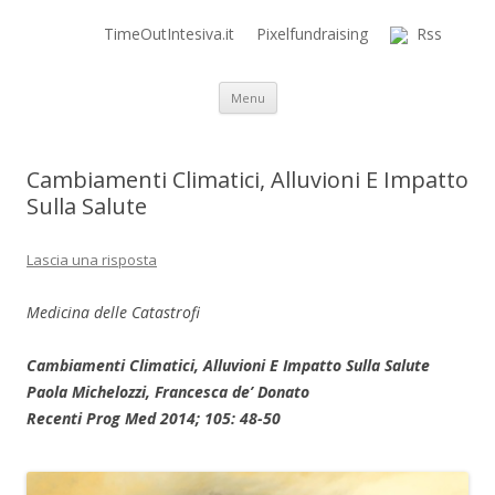
TimeOutIntesiva.it
Pixelfundraising
Rss
Time Out Intensiva Blog
il tempo e la memoria in terapia intensiva
Vai al contenuto
Menu
Cambiamenti Climatici, Alluvioni E Impatto
Sulla Salute
Lascia una risposta
Medicina delle Catastrofi
Cambiamenti Climatici, Alluvioni E Impatto Sulla Salute
Paola Michelozzi, Francesca de’ Donato
Recenti Prog Med 2014; 105: 48-50