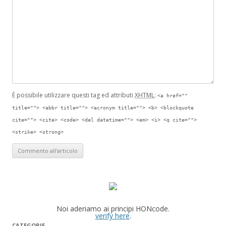
È possibile utilizzare questi tag ed attributi
XHTML
:
<a href=""
title=""> <abbr title=""> <acronym title=""> <b> <blockquote
cite=""> <cite> <code> <del datetime=""> <em> <i> <q cite="">
<strike> <strong>
Noi aderiamo ai principi HONcode.
verify here
.
CATEGORIE