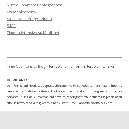
Nuccia Cammara Photographer
Ospedaleaperto
Sicilia Art Therapy Italiana
SIMSI
Timeoutintensiva su MedHunt
Time Out Intensiva Blog
il tempo e la memoria in terapia intensiva
IMPORTANTE
Le informazioni riportate su questo sito sono rivolte a anestesisti, rianimatori, intensivisti
unicamente finalità educative e divulgative, non intendono incoraggiare l'autodiagnosi o l
pertanto utilizzare le informazioni ricevute per diagnosticare o curare un problema di salu
sito, in breve, serve a migliorare, e non a sostituire, il rapporto medico-paziente.