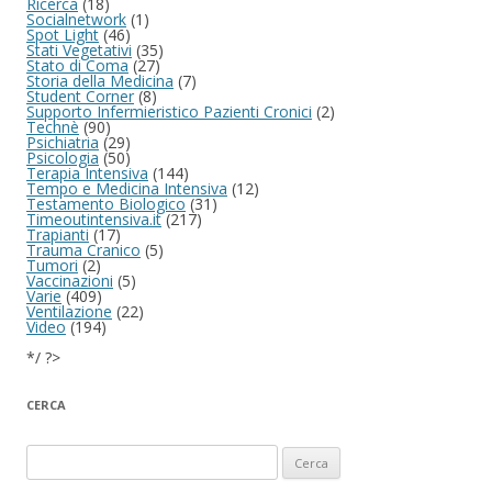
Ricerca
(18)
Socialnetwork
(1)
Spot Light
(46)
Stati Vegetativi
(35)
Stato di Coma
(27)
Storia della Medicina
(7)
Student Corner
(8)
Supporto Infermieristico Pazienti Cronici
(2)
Technè
(90)
Psichiatria
(29)
Psicologia
(50)
Terapia Intensiva
(144)
Tempo e Medicina Intensiva
(12)
Testamento Biologico
(31)
Timeoutintensiva.it
(217)
Trapianti
(17)
Trauma Cranico
(5)
Tumori
(2)
Vaccinazioni
(5)
Varie
(409)
Ventilazione
(22)
Video
(194)
*/ ?>
CERCA
Ricerca per: