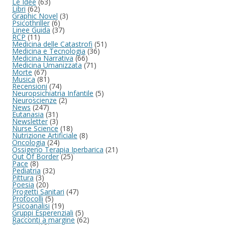
Le Idee
(63)
Libri
(62)
Graphic Novel
(3)
Psicothriller
(6)
Linee Guida
(37)
RCP
(11)
Medicina delle Catastrofi
(51)
Medicina e Tecnologia
(36)
Medicina Narrativa
(66)
Medicina Umanizzata
(71)
Morte
(67)
Musica
(81)
Recensioni
(74)
Neuropsichiatria Infantile
(5)
Neuroscienze
(2)
News
(247)
Eutanasia
(31)
Newsletter
(3)
Nurse Science
(18)
Nutrizione Artificiale
(8)
Oncologia
(24)
Ossigeno Terapia Iperbarica
(21)
Out Of Border
(25)
Pace
(8)
Pediatria
(32)
Pittura
(3)
Poesia
(20)
Progetti Sanitari
(47)
Protocolli
(5)
Psicoanalisi
(19)
Gruppi Esperenziali
(5)
Racconti a margine
(62)