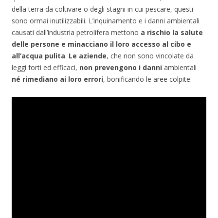
della terra da coltivare o degli stagni in cui pescare, questi
sono ormai inutilizzabili. L’inquinamento e i danni ambientali
causati dall’industria petrolifera mettono
a rischio la salute
delle persone e minacciano il loro accesso al cibo e
all’acqua pulita
.
Le aziende
, che non sono vincolate da
leggi forti ed efficaci,
non prevengono i danni
ambientali
né rimediano ai loro errori
, bonificando le aree colpite.