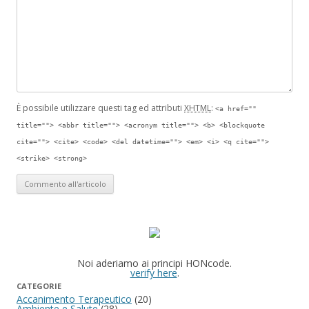
È possibile utilizzare questi tag ed attributi
XHTML
:
<a href=""
title=""> <abbr title=""> <acronym title=""> <b> <blockquote
cite=""> <cite> <code> <del datetime=""> <em> <i> <q cite="">
<strike> <strong>
Noi aderiamo ai principi HONcode.
verify here
.
CATEGORIE
Accanimento Terapeutico
(20)
Ambiente e Salute
(28)