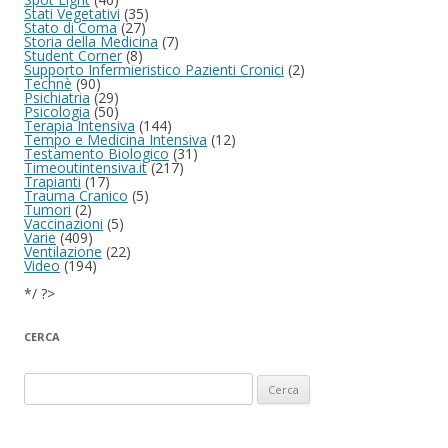
Stati Vegetativi
(35)
Stato di Coma
(27)
Storia della Medicina
(7)
Student Corner
(8)
Supporto Infermieristico Pazienti Cronici
(2)
Technè
(90)
Psichiatria
(29)
Psicologia
(50)
Terapia Intensiva
(144)
Tempo e Medicina Intensiva
(12)
Testamento Biologico
(31)
Timeoutintensiva.it
(217)
Trapianti
(17)
Trauma Cranico
(5)
Tumori
(2)
Vaccinazioni
(5)
Varie
(409)
Ventilazione
(22)
Video
(194)
*/ ?>
CERCA
Ricerca per: