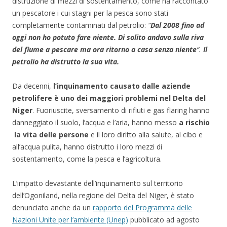
distruzione di mezzi di sostentamento, come ha raccontato
un pescatore i cui stagni per la pesca sono stati
completamente contaminati dal petrolio:
“
Dal 2008 fino ad
oggi non ho potuto fare niente. Di solito andavo sulla riva
del fiume a pescare ma ora ritorno a casa senza niente
“.
Il
petrolio ha distrutto la sua vita.
Da decenni,
l’inquinamento causato dalle aziende
petrolifere è uno dei maggiori problemi nel Delta del
Niger
. Fuoriuscite, sversamento di rifiuti e gas flaring hanno
danneggiato il suolo, l’acqua e l’aria, hanno messo
a rischio
la vita delle persone
e il loro diritto alla salute, al cibo e
all’acqua pulita, hanno distrutto i loro mezzi di
sostentamento, come la pesca e l’agricoltura.
L’impatto devastante dell’inquinamento sul territorio
dell’Ogoniland, nella regione del Delta del Niger, è stato
denunciato anche da un
rapporto del Programma delle
Nazioni Unite per l’ambiente (Unep)
pubblicato ad agosto