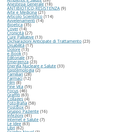
Anestesia Generale
(18)
ANTIBIOTICO-RESISTENZA
(9)
Arte e Medicina
(21)
Articolo Scientifico
(114)
Avvelenamenti
(14)
Bioetica
(35)
Cover
(14)
Cronicità
(27)
Cure Palliative
(13)
Dichiarazioni Anticipate di Trattamento
(23)
Disabilità
(17)
Dolore
(13)
e-Book
(1)
Editoriale
(37)
Emergenza
(23)
Energia Nucleare e Salute
(33)
Epistemologia
(2)
Familiari
(28)
Farmaci
(12)
Film
(8)
Fine Vita
(59)
Focus
(46)
Graffiti
(63)
Collages
(4)
Fotografia
(58)
PostBox
(5)
Gruppo Paziente
(16)
Infezioni
(41)
Internet e Salute
(7)
Le Idee
(63)
Libri
(62)
Graphic Novel
(3)