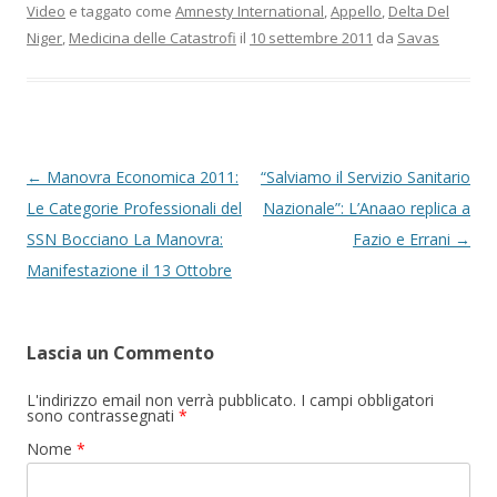
Video
e taggato come
Amnesty International
,
Appello
,
Delta Del
Niger
,
Medicina delle Catastrofi
il
10 settembre 2011
da
Savas
Navigazione articolo
←
Manovra Economica 2011:
“Salviamo il Servizio Sanitario
Le Categorie Professionali del
Nazionale”: L’Anaao replica a
SSN Bocciano La Manovra:
Fazio e Errani
→
Manifestazione il 13 Ottobre
Lascia un Commento
L'indirizzo email non verrà pubblicato. I campi obbligatori
sono contrassegnati
*
Nome
*