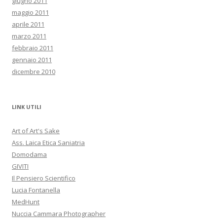
giugno 2011
maggio 2011
aprile 2011
marzo 2011
febbraio 2011
gennaio 2011
dicembre 2010
LINK UTILI
Art of Art's Sake
Ass. Laica Etica Saniatria
Domodama
GIVITI
Il Pensiero Scientifico
Lucia Fontanella
MedHunt
Nuccia Cammara Photographer