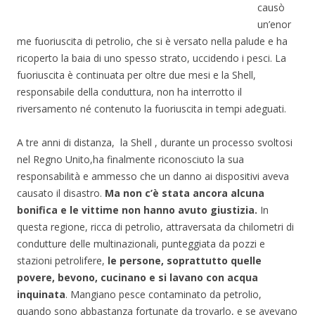
causò
un’enor
me fuoriuscita di petrolio, che si è versato nella palude e ha
ricoperto la baia di uno spesso strato, uccidendo i pesci. La
fuoriuscita è continuata per oltre due mesi e la Shell,
responsabile della conduttura, non ha interrotto il
riversamento né contenuto la fuoriuscita in tempi adeguati.
A tre anni di distanza, la Shell , durante un processo svoltosi
nel Regno Unito,ha finalmente riconosciuto la sua
responsabilità e ammesso che un danno ai dispositivi aveva
causato il disastro.
Ma non c’è stata ancora alcuna
bonifica e le vittime non hanno avuto giustizia.
In
questa regione, ricca di petrolio, attraversata da chilometri di
condutture delle multinazionali, punteggiata da pozzi e
stazioni petrolifere,
le persone, soprattutto quelle
povere, bevono, cucinano e si lavano con acqua
inquinata
. Mangiano pesce contaminato da petrolio,
quando sono abbastanza fortunate da trovarlo, e se avevano