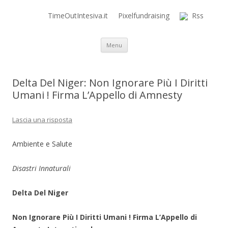
TimeOutIntesiva.it
Pixelfundraising
Rss
Time Out Intensiva Blog
il tempo e la memoria in terapia intensiva
Vai al contenuto
Menu
Delta Del Niger: Non Ignorare Più I Diritti
Umani ! Firma L’Appello di Amnesty
Lascia una risposta
Ambiente e Salute
Disastri Innaturali
Delta Del Niger
Non Ignorare Più I Diritti Umani ! Firma L’Appello di