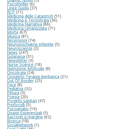
Psicothriller
(6)
Linee Guida
(37)
RCP
(11)
Medicina delle Catastrofi
(51)
Medicina e Tecnologia
(36)
Medicina Narrativa
(66)
Medicina Umanizzata
(71)
Morte
(67)
Musica
(81)
Recensioni
(74)
Neuropsichiatria Infantile
(5)
Neuroscienze
(2)
News
(247)
Eutanasia
(31)
Newsletter
(3)
Nurse Science
(18)
Nutrizione Artificiale
(8)
Oncologia
(24)
Ossigeno Terapia Iperbarica
(21)
Out Of Border
(25)
Pace
(8)
Pediatria
(32)
Pittura
(3)
Poesia
(20)
Progetti Sanitari
(47)
Protocolli
(5)
Psicoanalisi
(19)
Gruppi Esperenziali
(5)
Racconti a margine
(62)
Ricerca
(18)
Socialnetwork
(1)
Spot Light
(46)