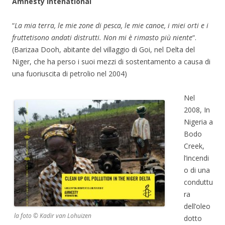
Amnesty Intenational
“
La mia terra, le mie zone di pesca, le mie canoe, i miei orti e i
frutteti
sono andati distrutti. Non mi è rimasto più niente
“.
(Barizaa Dooh, abitante del villaggio di Goi, nel Delta del
Niger, che ha perso i suoi mezzi di sostentamento a causa di
una fuoriuscita di petrolio nel 2004)
Nel
2008, In
Nigeria a
Bodo
Creek,
l’incendi
o di una
conduttu
ra
dell’oleo
la foto © Kadir van Lohuizen
dotto