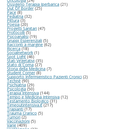
Oncologia
(24)
Ossigeno Terapia Iperbarica
(21)
Out Of Border
(25)
Pace
(8)
Pediatria
(32)
Pittura
(3)
Poesia
(20)
Progetti Sanitari
(47)
Protocolli
(5)
Psicoanalisi
(19)
Gruppi Esperenziali
(5)
Racconti a margine
(62)
Ricerca
(18)
Socialnetwork
(1)
Spot Light
(46)
Stati Vegetativi
(35)
Stato di Coma
(27)
Storia della Medicina
(7)
Student Corner
(8)
Supporto Infermieristico Pazienti Cronici
(2)
Technè
(90)
Psichiatria
(29)
Psicologia
(50)
Terapia Intensiva
(144)
Tempo e Medicina Intensiva
(12)
Testamento Biologico
(31)
Timeoutintensiva.it
(217)
Trapianti
(17)
Trauma Cranico
(5)
Tumori
(2)
Vaccinazioni
(5)
Varie
(409)