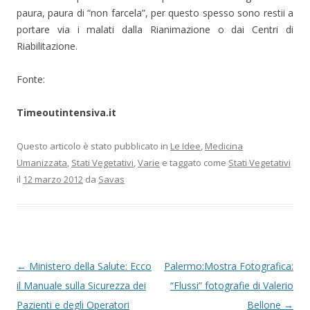
paura, paura di “non farcela”, per questo spesso sono restii a
portare via i malati dalla Rianimazione o dai Centri di
Riabilitazione.
Fonte:
Timeoutintensiva.it
Questo articolo è stato pubblicato in
Le Idee
,
Medicina
Umanizzata
,
Stati Vegetativi
,
Varie
e taggato come
Stati Vegetativi
il
12 marzo 2012
da
Savas
Navigazione articolo
←
Ministero della Salute: Ecco
Palermo:Mostra Fotografica:
il Manuale sulla Sicurezza dei
“Flussi” fotografie di Valerio
Pazienti e degli Operatori
Bellone
→