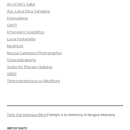
Art of Art's Sake
Ass. Laica Etica Saniatria
Domodama
GIVITI
Il Pensiero Scientifico
Lucia Fontanella
MedHunt
Nuccia Cammara Photographer
Ospedaleaperto
Sicilia Art Therapy Italiana
SIMSI
Timeoutintensiva su MedHunt
Time Out Intensiva Blog
il tempo e la memoria in terapia intensiva
IMPORTANTE