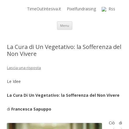
TimeOutIntesiva.it
Pixelfundraising
Rss
Time Out Intensiva Blog
il tempo e la memoria in terapia intensiva
Vai al contenuto
Menu
La Cura di Un Vegetativo: la Sofferenza del
Non Vivere
Lascia una risposta
Le Idee
La Cura Di Un Vegetativo: la Sofferenza del Non Vivere
di
Francesca Sapuppo
Ciò di