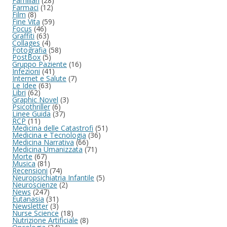
Familiari
(28)
Farmaci
(12)
Film
(8)
Fine Vita
(59)
Focus
(46)
Graffiti
(63)
Collages
(4)
Fotografia
(58)
PostBox
(5)
Gruppo Paziente
(16)
Infezioni
(41)
Internet e Salute
(7)
Le Idee
(63)
Libri
(62)
Graphic Novel
(3)
Psicothriller
(6)
Linee Guida
(37)
RCP
(11)
Medicina delle Catastrofi
(51)
Medicina e Tecnologia
(36)
Medicina Narrativa
(66)
Medicina Umanizzata
(71)
Morte
(67)
Musica
(81)
Recensioni
(74)
Neuropsichiatria Infantile
(5)
Neuroscienze
(2)
News
(247)
Eutanasia
(31)
Newsletter
(3)
Nurse Science
(18)
Nutrizione Artificiale
(8)