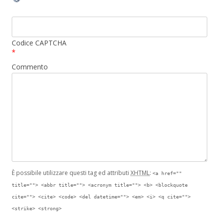
Codice CAPTCHA
*
Commento
È possibile utilizzare questi tag ed attributi
XHTML
:
<a href=""
title=""> <abbr title=""> <acronym title=""> <b> <blockquote
cite=""> <cite> <code> <del datetime=""> <em> <i> <q cite="">
<strike> <strong>