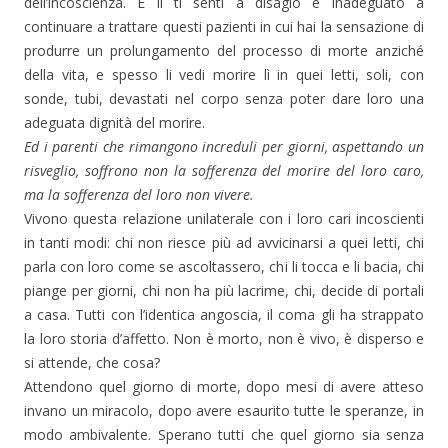
dell’incoscienza. E lì ti senti a disagio e inadeguato a
continuare a trattare questi pazienti in cui hai la sensazione di
produrre un prolungamento del processo di morte anziché
della vita, e spesso li vedi morire lì in quei letti, soli, con
sonde, tubi, devastati nel corpo senza poter dare loro una
adeguata dignità del morire.
Ed i parenti che rimangono increduli per giorni, aspettando un
risveglio, soffrono non la sofferenza del morire del loro caro,
ma la sofferenza del loro non vivere.
Vivono questa relazione unilaterale con i loro cari incoscienti
in tanti modi: chi non riesce più ad avvicinarsi a quei letti, chi
parla con loro come se ascoltassero, chi li tocca e li bacia, chi
piange per giorni, chi non ha più lacrime, chi, decide di portali
a casa. Tutti con l’identica angoscia, il coma gli ha strappato
la loro storia d’affetto. Non è morto, non è vivo, è disperso e
si attende, che cosa?
Attendono quel giorno di morte, dopo mesi di avere atteso
invano un miracolo, dopo avere esaurito tutte le speranze, in
modo ambivalente. Sperano tutti che quel giorno sia senza