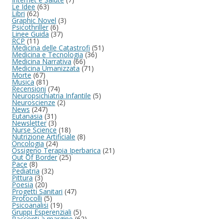
Le Idee
(63)
Libri
(62)
Graphic Novel
(3)
Psicothriller
(6)
Linee Guida
(37)
RCP
(11)
Medicina delle Catastrofi
(51)
Medicina e Tecnologia
(36)
Medicina Narrativa
(66)
Medicina Umanizzata
(71)
Morte
(67)
Musica
(81)
Recensioni
(74)
Neuropsichiatria Infantile
(5)
Neuroscienze
(2)
News
(247)
Eutanasia
(31)
Newsletter
(3)
Nurse Science
(18)
Nutrizione Artificiale
(8)
Oncologia
(24)
Ossigeno Terapia Iperbarica
(21)
Out Of Border
(25)
Pace
(8)
Pediatria
(32)
Pittura
(3)
Poesia
(20)
Progetti Sanitari
(47)
Protocolli
(5)
Psicoanalisi
(19)
Gruppi Esperenziali
(5)
Racconti a margine
(62)