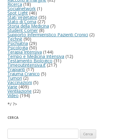
Ricerca
(18)
Socialnetwork
(1)
Spot Light
(46)
Stati Vegetativi
(35)
Stato di Coma
(27)
Storia della Medicina
(7)
Student Corner
(8)
Supporto Infermieristico Pazienti Cronici
(2)
Technè
(90)
Psichiatria
(29)
Psicologia
(50)
Terapia Intensiva
(144)
Tempo e Medicina Intensiva
(12)
Testamento Biologico
(31)
Timeoutintensiva.it
(217)
Trapianti
(17)
Trauma Cranico
(5)
Tumori
(2)
Vaccinazioni
(5)
Varie
(409)
Ventilazione
(22)
Video
(194)
*/ ?>
CERCA
Ricerca per: