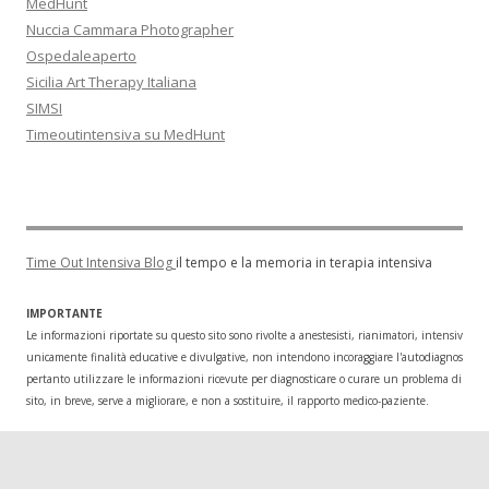
MedHunt
Nuccia Cammara Photographer
Ospedaleaperto
Sicilia Art Therapy Italiana
SIMSI
Timeoutintensiva su MedHunt
Time Out Intensiva Blog
il tempo e la memoria in terapia intensiva
IMPORTANTE
Le informazioni riportate su questo sito sono rivolte a anestesisti, rianimatori, intensivisti
unicamente finalità educative e divulgative, non intendono incoraggiare l'autodiagnosi o l
pertanto utilizzare le informazioni ricevute per diagnosticare o curare un problema di salu
sito, in breve, serve a migliorare, e non a sostituire, il rapporto medico-paziente.