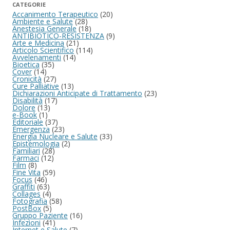
CATEGORIE
Accanimento Terapeutico
(20)
Ambiente e Salute
(28)
Anestesia Generale
(18)
ANTIBIOTICO-RESISTENZA
(9)
Arte e Medicina
(21)
Articolo Scientifico
(114)
Avvelenamenti
(14)
Bioetica
(35)
Cover
(14)
Cronicità
(27)
Cure Palliative
(13)
Dichiarazioni Anticipate di Trattamento
(23)
Disabilità
(17)
Dolore
(13)
e-Book
(1)
Editoriale
(37)
Emergenza
(23)
Energia Nucleare e Salute
(33)
Epistemologia
(2)
Familiari
(28)
Farmaci
(12)
Film
(8)
Fine Vita
(59)
Focus
(46)
Graffiti
(63)
Collages
(4)
Fotografia
(58)
PostBox
(5)
Gruppo Paziente
(16)
Infezioni
(41)
Internet e Salute
(7)