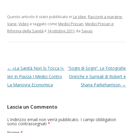
Questo articolo è stato pubblicato in
Le Idee
,
Racconti a margine
,
Varie
,
Video
e taggato come
Medici Precari
,
Medici Precari e
Riforma della Sanità
il
14 ottobre 2011
da
Savas
Navigazione articolo
←
«La Sanità Non Si Tocca !».
“Sogni di Sogni”. Le Fotografie
Ieri In Piazza I Medici Contro
Oniriche e Surreali di Robert e
La Manovra Economica
Shana Parkeharrison
→
Lascia un Commento
L'indirizzo email non verrà pubblicato. I campi obbligatori
sono contrassegnati
*
Nome
*