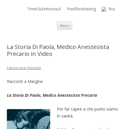
TimeOutIntesiva.it
Pixelfundraising
Rss
Time Out Intensiva Blog
il tempo e la memoria in terapia intensiva
Vai al contenuto
Menu
La Storia Di Paola, Medico Anestesista
Precario in Video
Lascia una risposta
Racconti a Margine
La Storia Di Paola, Medico Anestesista Precario
Per far capire a che punto siamo
in sanità.