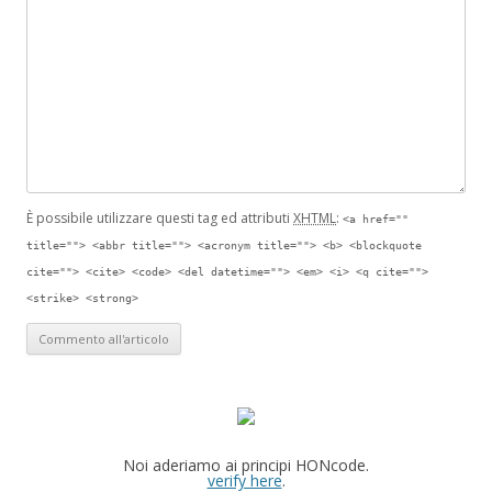
È possibile utilizzare questi tag ed attributi
XHTML
:
<a href=""
title=""> <abbr title=""> <acronym title=""> <b> <blockquote
cite=""> <cite> <code> <del datetime=""> <em> <i> <q cite="">
<strike> <strong>
Noi aderiamo ai principi HONcode.
verify here
.