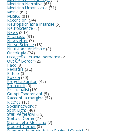
Medicina Narrativa
(66)
Medicina Umanizzata
(71)
Morte
(67)
Musica
(81)
Recensioni
(74)
Neuropsichiatria Infantile
(5)
Neuroscienze
(2)
News
(247)
Eutanasia
(31)
Newsletter
(3)
Nurse Science
(18)
Nutrizione Artificiale
(8)
Oncologia
(24)
Ossigeno Terapia Iperbarica
(21)
Out Of Border
(25)
Pace
(8)
Pediatria
(32)
Pittura
(3)
Poesia
(20)
Progetti Sanitari
(47)
Protocolli
(5)
Psicoanalisi
(19)
Gruppi Esperenziali
(5)
Racconti a margine
(62)
Ricerca
(18)
Socialnetwork
(1)
Spot Light
(46)
Stati Vegetativi
(35)
Stato di Coma
(27)
Storia della Medicina
(7)
Student Corner
(8)
Supporto Infermieristico Pazienti Cronici
(2)