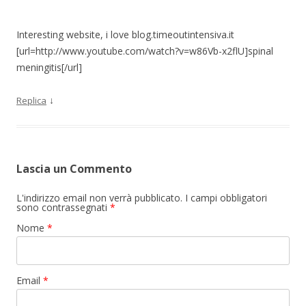
Interesting website, i love blog.timeoutintensiva.it
[url=http://www.youtube.com/watch?v=w86Vb-x2flU]spinal
meningitis[/url]
↓
Replica
Lascia un Commento
L'indirizzo email non verrà pubblicato. I campi obbligatori
sono contrassegnati
*
Nome
*
Email
*