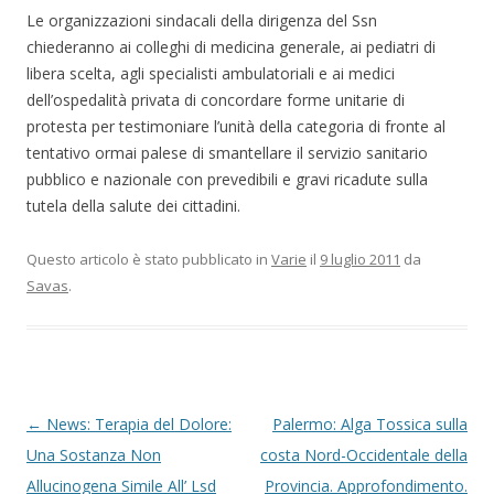
Le organizzazioni sindacali della dirigenza del Ssn
chiederanno ai colleghi di medicina generale, ai pediatri di
libera scelta, agli specialisti ambulatoriali e ai medici
dell’ospedalità privata di concordare forme unitarie di
protesta per testimoniare l’unità della categoria di fronte al
tentativo ormai palese di smantellare il servizio sanitario
pubblico e nazionale con prevedibili e gravi ricadute sulla
tutela della salute dei cittadini.
Questo articolo è stato pubblicato in
Varie
il
9 luglio 2011
da
Savas
.
Navigazione articolo
←
News: Terapia del Dolore:
Palermo: Alga Tossica sulla
Una Sostanza Non
costa Nord-Occidentale della
Allucinogena Simile All’ Lsd
Provincia. Approfondimento.