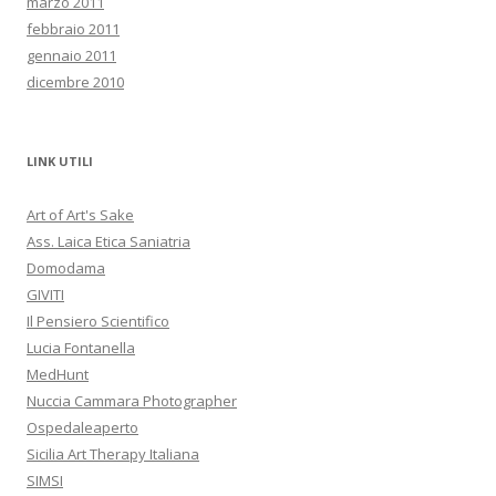
marzo 2011
febbraio 2011
gennaio 2011
dicembre 2010
LINK UTILI
Art of Art's Sake
Ass. Laica Etica Saniatria
Domodama
GIVITI
Il Pensiero Scientifico
Lucia Fontanella
MedHunt
Nuccia Cammara Photographer
Ospedaleaperto
Sicilia Art Therapy Italiana
SIMSI