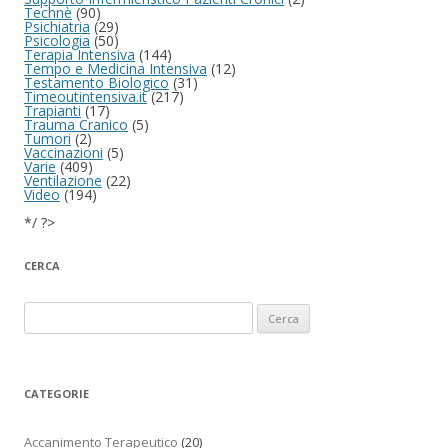
Technè
(90)
Psichiatria
(29)
Psicologia
(50)
Terapia Intensiva
(144)
Tempo e Medicina Intensiva
(12)
Testamento Biologico
(31)
Timeoutintensiva.it
(217)
Trapianti
(17)
Trauma Cranico
(5)
Tumori
(2)
Vaccinazioni
(5)
Varie
(409)
Ventilazione
(22)
Video
(194)
*/ ?>
CERCA
Ricerca per:
CATEGORIE
Accanimento Terapeutico
(20)