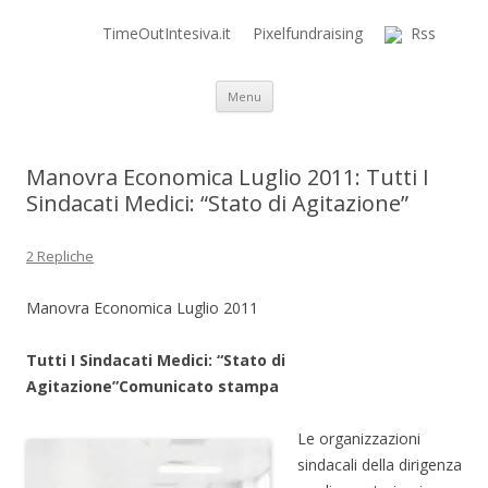
TimeOutIntesiva.it
Pixelfundraising
Rss
Time Out Intensiva Blog
il tempo e la memoria in terapia intensiva
Vai al contenuto
Menu
Manovra Economica Luglio 2011: Tutti I
Sindacati Medici: “Stato di Agitazione”
2 Repliche
Manovra Economica Luglio 2011
Tutti I Sindacati Medici: “Stato di
Agitazione”Comunicato stampa
Le organizzazioni
sindacali della dirigenza