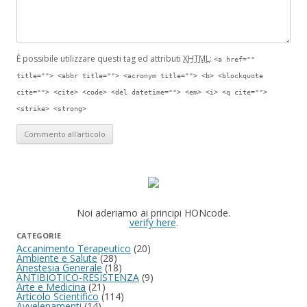
È possibile utilizzare questi tag ed attributi
XHTML
:
<a href=""
title=""> <abbr title=""> <acronym title=""> <b> <blockquote
cite=""> <cite> <code> <del datetime=""> <em> <i> <q cite="">
<strike> <strong>
Noi aderiamo ai principi HONcode.
verify here
.
CATEGORIE
Accanimento Terapeutico
(20)
Ambiente e Salute
(28)
Anestesia Generale
(18)
ANTIBIOTICO-RESISTENZA
(9)
Arte e Medicina
(21)
Articolo Scientifico
(114)
Avvelenamenti
(14)