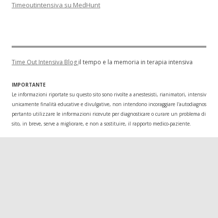
Timeoutintensiva su MedHunt
Time Out Intensiva Blog
il tempo e la memoria in terapia intensiva
IMPORTANTE
Le informazioni riportate su questo sito sono rivolte a anestesisti, rianimatori, intensivisti
unicamente finalità educative e divulgative, non intendono incoraggiare l'autodiagnosi o l
pertanto utilizzare le informazioni ricevute per diagnosticare o curare un problema di salu
sito, in breve, serve a migliorare, e non a sostituire, il rapporto medico-paziente.