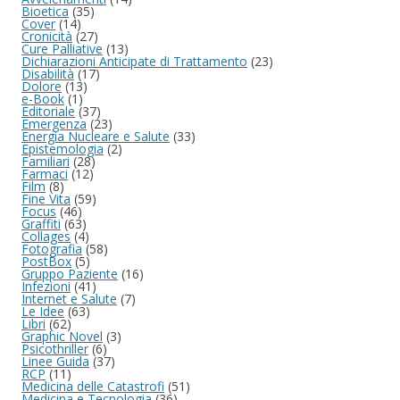
Bioetica
(35)
Cover
(14)
Cronicità
(27)
Cure Palliative
(13)
Dichiarazioni Anticipate di Trattamento
(23)
Disabilità
(17)
Dolore
(13)
e-Book
(1)
Editoriale
(37)
Emergenza
(23)
Energia Nucleare e Salute
(33)
Epistemologia
(2)
Familiari
(28)
Farmaci
(12)
Film
(8)
Fine Vita
(59)
Focus
(46)
Graffiti
(63)
Collages
(4)
Fotografia
(58)
PostBox
(5)
Gruppo Paziente
(16)
Infezioni
(41)
Internet e Salute
(7)
Le Idee
(63)
Libri
(62)
Graphic Novel
(3)
Psicothriller
(6)
Linee Guida
(37)
RCP
(11)
Medicina delle Catastrofi
(51)
Medicina e Tecnologia
(36)