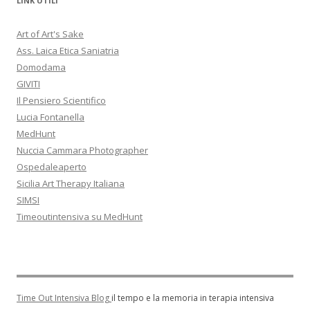
LINK UTILI
Art of Art's Sake
Ass. Laica Etica Saniatria
Domodama
GIVITI
Il Pensiero Scientifico
Lucia Fontanella
MedHunt
Nuccia Cammara Photographer
Ospedaleaperto
Sicilia Art Therapy Italiana
SIMSI
Timeoutintensiva su MedHunt
Time Out Intensiva Blog
il tempo e la memoria in terapia intensiva