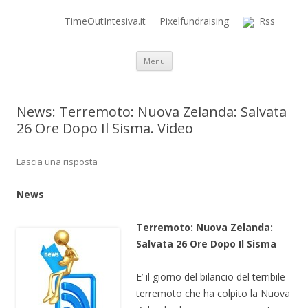
TimeOutIntesiva.it
Pixelfundraising
Rss
Time Out Intensiva Blog
il tempo e la memoria in terapia intensiva
Vai al contenuto
Menu
News: Terremoto: Nuova Zelanda: Salvata
26 Ore Dopo Il Sisma. Video
Lascia una risposta
News
Terremoto: Nuova Zelanda:
Salvata 26 Ore Dopo Il Sisma
E’ il giorno del bilancio del terribile
terremoto che ha colpito la Nuova