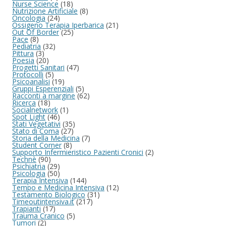
Nurse Science
(18)
Nutrizione Artificiale
(8)
Oncologia
(24)
Ossigeno Terapia Iperbarica
(21)
Out Of Border
(25)
Pace
(8)
Pediatria
(32)
Pittura
(3)
Poesia
(20)
Progetti Sanitari
(47)
Protocolli
(5)
Psicoanalisi
(19)
Gruppi Esperenziali
(5)
Racconti a margine
(62)
Ricerca
(18)
Socialnetwork
(1)
Spot Light
(46)
Stati Vegetativi
(35)
Stato di Coma
(27)
Storia della Medicina
(7)
Student Corner
(8)
Supporto Infermieristico Pazienti Cronici
(2)
Technè
(90)
Psichiatria
(29)
Psicologia
(50)
Terapia Intensiva
(144)
Tempo e Medicina Intensiva
(12)
Testamento Biologico
(31)
Timeoutintensiva.it
(217)
Trapianti
(17)
Trauma Cranico
(5)
Tumori
(2)