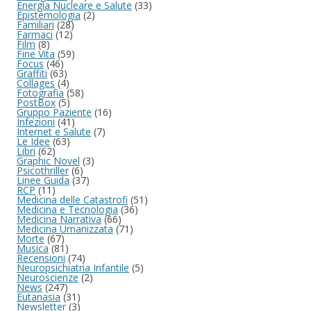
Energia Nucleare e Salute
(33)
Epistemologia
(2)
Familiari
(28)
Farmaci
(12)
Film
(8)
Fine Vita
(59)
Focus
(46)
Graffiti
(63)
Collages
(4)
Fotografia
(58)
PostBox
(5)
Gruppo Paziente
(16)
Infezioni
(41)
Internet e Salute
(7)
Le Idee
(63)
Libri
(62)
Graphic Novel
(3)
Psicothriller
(6)
Linee Guida
(37)
RCP
(11)
Medicina delle Catastrofi
(51)
Medicina e Tecnologia
(36)
Medicina Narrativa
(66)
Medicina Umanizzata
(71)
Morte
(67)
Musica
(81)
Recensioni
(74)
Neuropsichiatria Infantile
(5)
Neuroscienze
(2)
News
(247)
Eutanasia
(31)
Newsletter
(3)