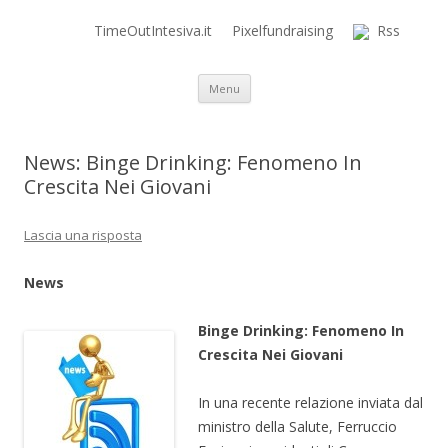
TimeOutIntesiva.it
Pixelfundraising
Rss
Time Out Intensiva Blog
il tempo e la memoria in terapia intensiva
Vai al contenuto
Menu
News: Binge Drinking: Fenomeno In
Crescita Nei Giovani
Lascia una risposta
News
Binge Drinking: Fenomeno In
Crescita Nei Giovani
In una recente relazione inviata dal
ministro della Salute, Ferruccio