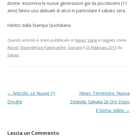
donne. Insomma le nuove generazioni già da piccolissimi (11
anni) fanno uso abituale di alcol in particolare il sabato sera.
ridotto dalla Stampa Quotidiana
Questo articolo è stato pubblicato in
News
,
Varie
e taggato come
Alcool
,
Dipendenze Patologiche
,
Giovani
il
23 febbraio 2011
da
Savas
Navigazione articolo
←
Articolo: Le Nuove (?)
News: Terremoto: Nuova
Droghe
Zelanda: Salvata 26 Ore Dopo
Il Sisma. Video
→
Lascia un Commento