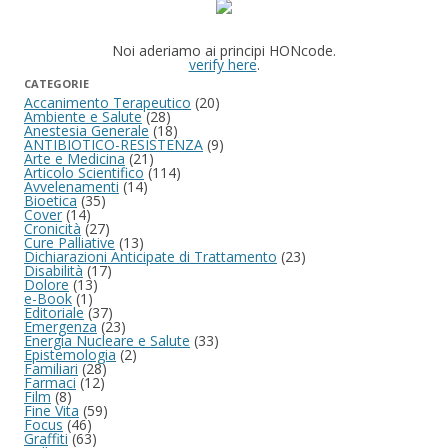
Noi aderiamo ai principi HONcode.
verify here
.
CATEGORIE
Accanimento Terapeutico
(20)
Ambiente e Salute
(28)
Anestesia Generale
(18)
ANTIBIOTICO-RESISTENZA
(9)
Arte e Medicina
(21)
Articolo Scientifico
(114)
Avvelenamenti
(14)
Bioetica
(35)
Cover
(14)
Cronicità
(27)
Cure Palliative
(13)
Dichiarazioni Anticipate di Trattamento
(23)
Disabilità
(17)
Dolore
(13)
e-Book
(1)
Editoriale
(37)
Emergenza
(23)
Energia Nucleare e Salute
(33)
Epistemologia
(2)
Familiari
(28)
Farmaci
(12)
Film
(8)
Fine Vita
(59)
Focus
(46)
Graffiti
(63)