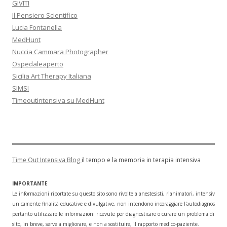
GIVITI
Il Pensiero Scientifico
Lucia Fontanella
MedHunt
Nuccia Cammara Photographer
Ospedaleaperto
Sicilia Art Therapy Italiana
SIMSI
Timeoutintensiva su MedHunt
Time Out Intensiva Blog
il tempo e la memoria in terapia intensiva
IMPORTANTE
Le informazioni riportate su questo sito sono rivolte a anestesisti, rianimatori, intensivisti
unicamente finalità educative e divulgative, non intendono incoraggiare l'autodiagnosi o l
pertanto utilizzare le informazioni ricevute per diagnosticare o curare un problema di salu
sito, in breve, serve a migliorare, e non a sostituire, il rapporto medico-paziente.