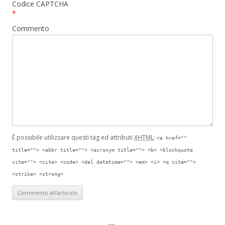
Codice CAPTCHA
*
Commento
È possibile utilizzare questi tag ed attributi
XHTML
:
<a href=""
title=""> <abbr title=""> <acronym title=""> <b> <blockquote
cite=""> <cite> <code> <del datetime=""> <em> <i> <q cite="">
<strike> <strong>