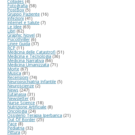
Collages
(4)
Fotografia
(58)
PostBox
(5)
Gruppo Paziente
(16)
Infezioni
(41)
Internet e Salute
(7)
Le Idee
(63)
Libri
(62)
Graphic Novel
(3)
Psicothriller
(6)
Linee Guida
(37)
RCP
(11)
Medicina delle Catastrofi
(51)
Medicina e Tecnologia
(36)
Medicina Narrativa
(66)
Medicina Umanizzata
(71)
Morte
(67)
Musica
(81)
Recensioni
(74)
Neuropsichiatria Infantile
(5)
Neuroscienze
(2)
News
(247)
Eutanasia
(31)
Newsletter
(3)
Nurse Science
(18)
Nutrizione Artificiale
(8)
Oncologia
(24)
Ossigeno Terapia Iperbarica
(21)
Out Of Border
(25)
Pace
(8)
Pediatria
(32)
Pittura
(3)