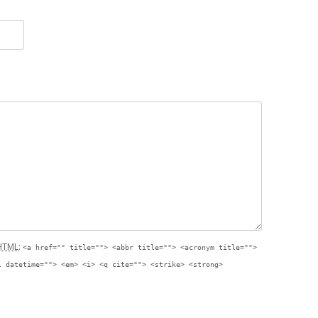
HTML
:
<a href="" title=""> <abbr title=""> <acronym title="">
l datetime=""> <em> <i> <q cite=""> <strike> <strong>