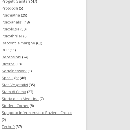
Progetti Sanitari
(47)
Protocolli
(5)
Psichiatria
(29)
Psicoanalisi
(18)
Psicologia
(50)
Psicothriller
(6)
Racconti a margine
(62)
RCP
(11)
Recensioni
(74)
Ricerca
(18)
Socialnetwork
(1)
Spot Light
(46)
Stati Vegetativi
(35)
Stato di Coma
(27)
Storia della Medicina
(7)
Student Corner
(8)
Supporto Infermieristico Pazienti Cronici
(2)
Technè
(37)