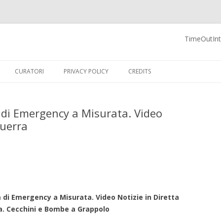
TimeOutInte
 Blog
Vai al contenuto
CURATORI
PRIVACY POLICY
CREDITS
 di Emergency a Misurata. Video
Guerra
 di Emergency a Misurata. Video Notizie in Diretta
a. Cecchini e Bombe a Grappolo