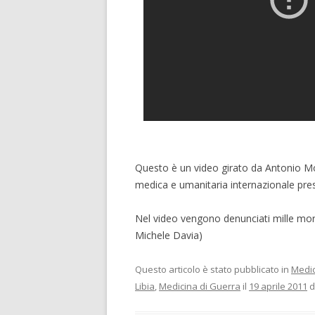
Questo è un video girato da Antonio Mo
medica e umanitaria internazionale pres
Nel video vengono denunciati mille morti 
Michele Davia)
Questo articolo è stato pubblicato in
Medic
Libia
,
Medicina di Guerra
il
19 aprile 2011
d