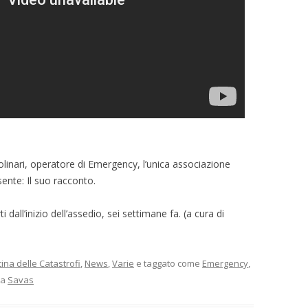
linari, operatore di Emergency, l’unica associazione
ente: Il suo racconto.
dall’inizio dell’assedio, sei settimane fa. (a cura di
ina delle Catastrofi
,
News
,
Varie
e taggato come
Emergency
,
a
Savas