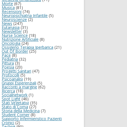
Morte
(67)
Musica
(81)
Recensioni
(74)
Neuropsichiatria Infantile
(5)
Neuroscienze
(2)
News
(247)
Eutanasia
(31)
Newsletter
(3)
Nurse Science
(18)
Nutrizione Artificiale
(8)
Oncologia
(24)
Ossigeno Terapia Iperbarica
(21)
Out Of Border
(25)
Pace
(8)
Pediatria
(32)
Pittura
(3)
Poesia
(20)
Progetti Sanitari
(47)
Protocolli
(5)
Psicoanalisi
(19)
Gruppi Esperenziali
(5)
Racconti a margine
(62)
Ricerca
(18)
Socialnetwork
(1)
Spot Light
(46)
Stati Vegetativi
(35)
Stato di Coma
(27)
Storia della Medicina
(7)
Student Corner
(8)
Supporto Infermieristico Pazienti
Cronici
(2)
Technè
(90)