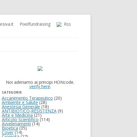
siva.it
Pixelfundraising
Rss
Noi aderiamo ai principi HONcode.
verify here
.
CATEGORIE
Accanimento Terapeutico
(20)
Ambiente e Salute
(28)
Anestesia Generale
(18)
ANTIBIOTICO-RESISTENZA
(9)
Arte e Medicina
(21)
Articolo Scientifico
(114)
Avvelenamenti
(14)
Bioetica
(35)
Cover
(14)
Cronicità
(27)