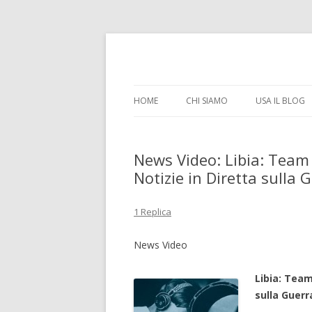
il tempo e la memoria in terapia intensiva
Time Out Intensiva
HOME
CHI SIAMO
USA IL BLOG
News Video: Libia: Team
Notizie in Diretta sulla 
1 Replica
News Video
Libia: Team
sulla Guerr