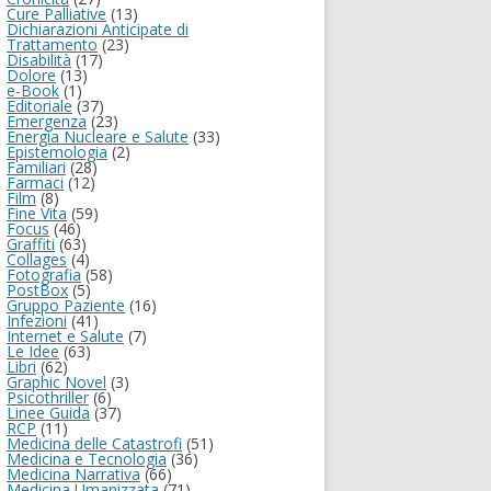
Cure Palliative
(13)
Dichiarazioni Anticipate di
Trattamento
(23)
Disabilità
(17)
Dolore
(13)
e-Book
(1)
Editoriale
(37)
Emergenza
(23)
Energia Nucleare e Salute
(33)
Epistemologia
(2)
Familiari
(28)
Farmaci
(12)
Film
(8)
Fine Vita
(59)
Focus
(46)
Graffiti
(63)
Collages
(4)
Fotografia
(58)
PostBox
(5)
Gruppo Paziente
(16)
Infezioni
(41)
Internet e Salute
(7)
Le Idee
(63)
Libri
(62)
Graphic Novel
(3)
Psicothriller
(6)
Linee Guida
(37)
RCP
(11)
Medicina delle Catastrofi
(51)
Medicina e Tecnologia
(36)
Medicina Narrativa
(66)
Medicina Umanizzata
(71)