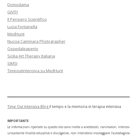
Domodama
GIVITI
Il Pensiero Scientifico
Lucia Fontanella
MedHunt
Nuccia Cammara Photographer
Ospedaleaperto
Sicilia Art Therapy Italiana
SIMSI
Timeoutintensiva su MedHunt
Time Out Intensiva Blog
il tempo e la memoria in terapia intensiva
IMPORTANTE
Le informazioni riportate su questo sito sono rivolte a anestesisti, rianimatori, intensivisti
unicamente finalità educative e divulgative, non intendono incoraggiare l'autodiagnosi o l