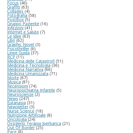
Focus
(46)
Graffiti
(63)
Collages
(4)
Fotografia
(58)
PostBox
(5)
Gruppo Paziente
(16)
Infezioni
(41)
Internet e Salute
(7)
Le Idee
(63)
Libri
(62)
Graphic Novel
(3)
Psicothriller
(6)
Linee Guida
(37)
RCP
(11)
Medicina delle Catastrofi
(51)
Medicina e Tecnologia
(36)
Medicina Narrativa
(66)
Medicina Umanizzata
(71)
Morte
(67)
Musica
(81)
Recensioni
(74)
Neuropsichiatria Infantile
(5)
Neuroscienze
(2)
News
(247)
Eutanasia
(31)
Newsletter
(3)
Nurse Science
(18)
Nutrizione Artificiale
(8)
Oncologia
(24)
Ossigeno Terapia Iperbarica
(21)
Out Of Border
(25)
Pace
(8)