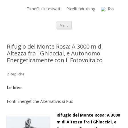
TimeOutIntesiva.it
Pixelfundraising
Rss
Time Out Intensiva Blog
il tempo e la memoria in terapia intensiva
Vai al contenuto
Menu
Rifugio del Monte Rosa: A 3000 m di
Altezza fra i Ghiacciai, e Autonomo
Energeticamente con il Fotovoltaico
2 Repliche
Le Idee
Fonti Energetiche Alternative: si Può
Rifugio del Monte Rosa: A 3000
m di Altezza fra i Ghiacciai, e