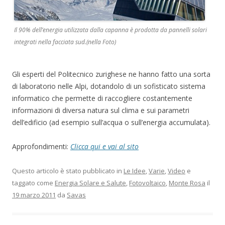
Il 90% dell’energia utilizzata dalla capanna è prodotta da pannelli solari
integrati nella facciata sud.(nella Foto)
Gli esperti del Politecnico zurighese ne hanno fatto una sorta
di laboratorio nelle Alpi, dotandolo di un sofisticato sistema
informatico che permette di raccogliere costantemente
informazioni di diversa natura sul clima e sui parametri
dell’edificio (ad esempio sull’acqua o sull’energia accumulata).
Approfondimenti:
Clicca qui e vai al sito
Questo articolo è stato pubblicato in
Le Idee
,
Varie
,
Video
e
taggato come
Energia Solare e Salute
,
Fotovoltaico
,
Monte Rosa
il
19 marzo 2011
da
Savas