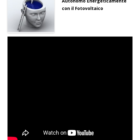
Autonomo Energeticamente
con il Fotovoltaico