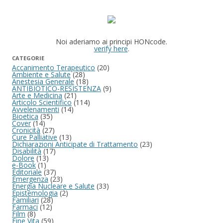
Noi aderiamo ai principi HONcode.
verify here
.
CATEGORIE
Accanimento Terapeutico
(20)
Ambiente e Salute
(28)
Anestesia Generale
(18)
ANTIBIOTICO-RESISTENZA
(9)
Arte e Medicina
(21)
Articolo Scientifico
(114)
Avvelenamenti
(14)
Bioetica
(35)
Cover
(14)
Cronicità
(27)
Cure Palliative
(13)
Dichiarazioni Anticipate di Trattamento
(23)
Disabilità
(17)
Dolore
(13)
e-Book
(1)
Editoriale
(37)
Emergenza
(23)
Energia Nucleare e Salute
(33)
Epistemologia
(2)
Familiari
(28)
Farmaci
(12)
Film
(8)
Fine Vita
(59)