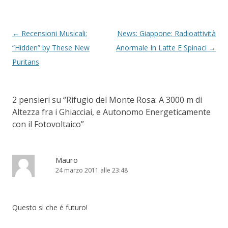
Navigazione articolo
←
Recensioni Musicali:
News: Giappone: Radioattività
“Hidden” by These New
Anormale In Latte E Spinaci
→
Puritans
2 pensieri su “
Rifugio del Monte Rosa: A 3000 m di
Altezza fra i Ghiacciai, e Autonomo Energeticamente
con il Fotovoltaico
”
Mauro
24 marzo 2011 alle 23:48
Questo si che é futuro!