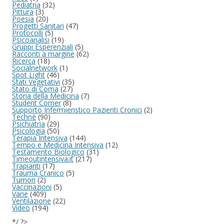
Pediatria
(32)
Pittura
(3)
Poesia
(20)
Progetti Sanitari
(47)
Protocolli
(5)
Psicoanalisi
(19)
Gruppi Esperenziali
(5)
Racconti a margine
(62)
Ricerca
(18)
Socialnetwork
(1)
Spot Light
(46)
Stati Vegetativi
(35)
Stato di Coma
(27)
Storia della Medicina
(7)
Student Corner
(8)
Supporto Infermieristico Pazienti Cronici
(2)
Technè
(90)
Psichiatria
(29)
Psicologia
(50)
Terapia Intensiva
(144)
Tempo e Medicina Intensiva
(12)
Testamento Biologico
(31)
Timeoutintensiva.it
(217)
Trapianti
(17)
Trauma Cranico
(5)
Tumori
(2)
Vaccinazioni
(5)
Varie
(409)
Ventilazione
(22)
Video
(194)
*/ ?>