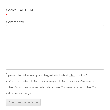
Codice CAPTCHA
*
Commento
È possibile utilizzare questi tag ed attributi
XHTML
:
<a href=""
title=""> <abbr title=""> <acronym title=""> <b> <blockquote
cite=""> <cite> <code> <del datetime=""> <em> <i> <q cite="">
<strike> <strong>