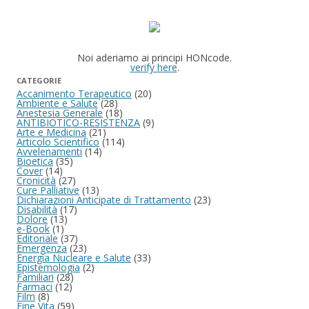
Noi aderiamo ai principi HONcode.
verify here
.
CATEGORIE
Accanimento Terapeutico
(20)
Ambiente e Salute
(28)
Anestesia Generale
(18)
ANTIBIOTICO-RESISTENZA
(9)
Arte e Medicina
(21)
Articolo Scientifico
(114)
Avvelenamenti
(14)
Bioetica
(35)
Cover
(14)
Cronicità
(27)
Cure Palliative
(13)
Dichiarazioni Anticipate di Trattamento
(23)
Disabilità
(17)
Dolore
(13)
e-Book
(1)
Editoriale
(37)
Emergenza
(23)
Energia Nucleare e Salute
(33)
Epistemologia
(2)
Familiari
(28)
Farmaci
(12)
Film
(8)
Fine Vita
(59)