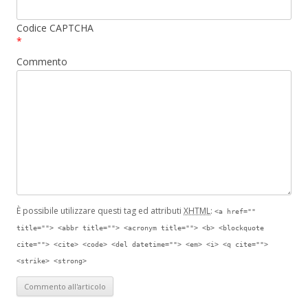
Codice CAPTCHA
*
Commento
È possibile utilizzare questi tag ed attributi
XHTML
:
<a href=""
title=""> <abbr title=""> <acronym title=""> <b> <blockquote
cite=""> <cite> <code> <del datetime=""> <em> <i> <q cite="">
<strike> <strong>