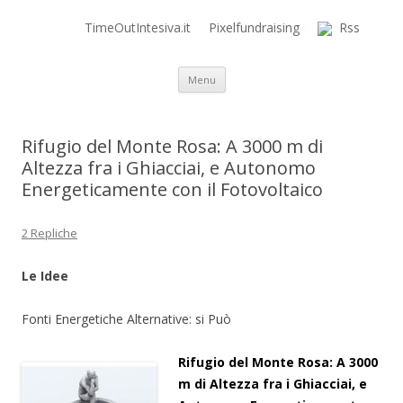
TimeOutIntesiva.it
Pixelfundraising
Rss
Time Out Intensiva Blog
il tempo e la memoria in terapia intensiva
Vai al contenuto
Menu
Rifugio del Monte Rosa: A 3000 m di
Altezza fra i Ghiacciai, e Autonomo
Energeticamente con il Fotovoltaico
2 Repliche
Le Idee
Fonti Energetiche Alternative: si Può
Rifugio del Monte Rosa: A 3000
m di Altezza fra i Ghiacciai, e