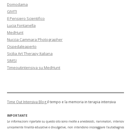
Domodama
GIVITI
Il Pensiero Scientifico
Lucia Fontanella
MedHunt
Nuccia Cammara Photographer
Ospedaleaperto
Sicilia Art Therapy Italiana
SIMSI
Timeoutintensiva su MedHunt
Time Out Intensiva Blog
il tempo e la memoria in terapia intensiva
IMPORTANTE
Le informazioni riportate su questo sito sono rivolte a anestesisti, rianimatori, intensivisti
unicamente finalità educative e divulgative, non intendono incoraggiare l'autodiagnosi o l