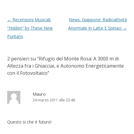
Navigazione articolo
←
Recensioni Musicali:
News: Giappone: Radioattività
“Hidden” by These New
Anormale In Latte E Spinaci
→
Puritans
2 pensieri su “
Rifugio del Monte Rosa: A 3000 m di
Altezza fra i Ghiacciai, e Autonomo Energeticamente
con il Fotovoltaico
”
Mauro
24 marzo 2011 alle 23:48
Questo si che é futuro!