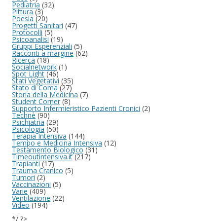
Pediatria
(32)
Pittura
(3)
Poesia
(20)
Progetti Sanitari
(47)
Protocolli
(5)
Psicoanalisi
(19)
Gruppi Esperenziali
(5)
Racconti a margine
(62)
Ricerca
(18)
Socialnetwork
(1)
Spot Light
(46)
Stati Vegetativi
(35)
Stato di Coma
(27)
Storia della Medicina
(7)
Student Corner
(8)
Supporto Infermieristico Pazienti Cronici
(2)
Technè
(90)
Psichiatria
(29)
Psicologia
(50)
Terapia Intensiva
(144)
Tempo e Medicina Intensiva
(12)
Testamento Biologico
(31)
Timeoutintensiva.it
(217)
Trapianti
(17)
Trauma Cranico
(5)
Tumori
(2)
Vaccinazioni
(5)
Varie
(409)
Ventilazione
(22)
Video
(194)
*/ ?>