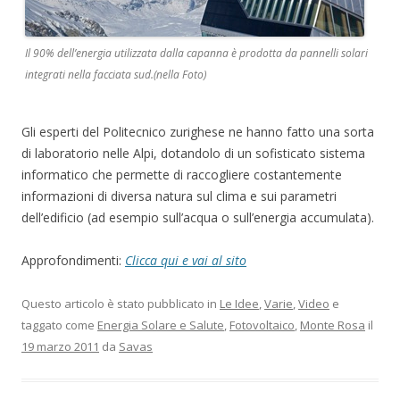
Il 90% dell’energia utilizzata dalla capanna è prodotta da pannelli solari
integrati nella facciata sud.(nella Foto)
Gli esperti del Politecnico zurighese ne hanno fatto una sorta
di laboratorio nelle Alpi, dotandolo di un sofisticato sistema
informatico che permette di raccogliere costantemente
informazioni di diversa natura sul clima e sui parametri
dell’edificio (ad esempio sull’acqua o sull’energia accumulata).
Approfondimenti:
Clicca qui e vai al sito
Questo articolo è stato pubblicato in
Le Idee
,
Varie
,
Video
e
taggato come
Energia Solare e Salute
,
Fotovoltaico
,
Monte Rosa
il
19 marzo 2011
da
Savas