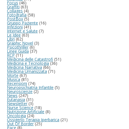
Focus
(46)
Graffiti
(63)
Collages
(4)
Fotografia
(58)
PostBox
(5)
Gruppo Paziente
(16)
Infezioni
(41)
Internet e Salute
(7)
Le Idee
(63)
Libri
(62)
Graphic Novel
(3)
Psicothriller
(6)
Linee Guida
(37)
RCP
(11)
Medicina delle Catastrofi
(51)
Medicina e Tecnologia
(36)
Medicina Narrativa
(66)
Medicina Umanizzata
(71)
Morte
(67)
Musica
(81)
Recensioni
(74)
Neuropsichiatria Infantile
(5)
Neuroscienze
(2)
News
(247)
Eutanasia
(31)
Newsletter
(3)
Nurse Science
(18)
Nutrizione Artificiale
(8)
Oncologia
(24)
Ossigeno Terapia Iperbarica
(21)
Out Of Border
(25)
Pace
(8)