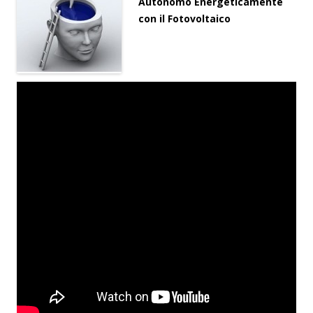
Autonomo Energeticamente
con il Fotovoltaico