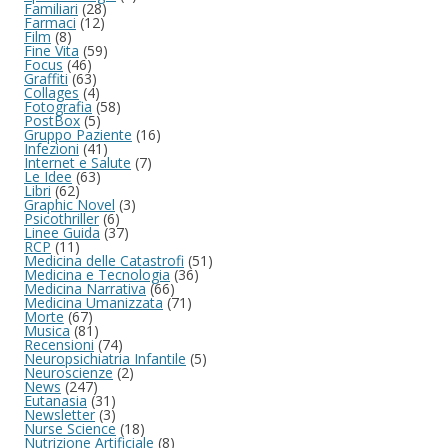
Familiari
(28)
Farmaci
(12)
Film
(8)
Fine Vita
(59)
Focus
(46)
Graffiti
(63)
Collages
(4)
Fotografia
(58)
PostBox
(5)
Gruppo Paziente
(16)
Infezioni
(41)
Internet e Salute
(7)
Le Idee
(63)
Libri
(62)
Graphic Novel
(3)
Psicothriller
(6)
Linee Guida
(37)
RCP
(11)
Medicina delle Catastrofi
(51)
Medicina e Tecnologia
(36)
Medicina Narrativa
(66)
Medicina Umanizzata
(71)
Morte
(67)
Musica
(81)
Recensioni
(74)
Neuropsichiatria Infantile
(5)
Neuroscienze
(2)
News
(247)
Eutanasia
(31)
Newsletter
(3)
Nurse Science
(18)
Nutrizione Artificiale
(8)