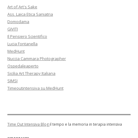
Art of Art's Sake
Ass. Laica Etica Saniatria
Domodama
GIVITI
Il Pensiero Scientifico
Lucia Fontanella
MedHunt
Nuccia Cammara Photographer
Ospedaleaperto
Sicilia Art Therapy Italiana
SIMSI
Timeoutintensiva su MedHunt
Time Out Intensiva Blog
il tempo e la memoria in terapia intensiva