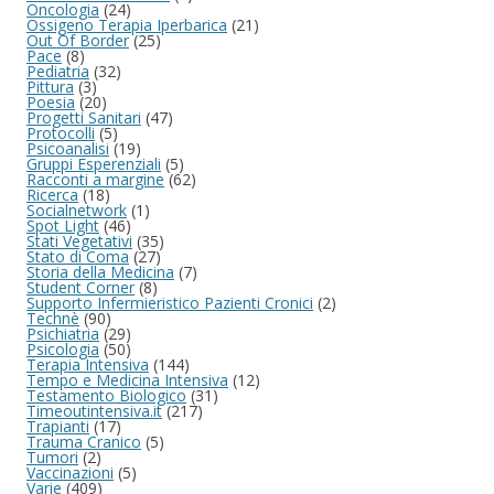
Oncologia
(24)
Ossigeno Terapia Iperbarica
(21)
Out Of Border
(25)
Pace
(8)
Pediatria
(32)
Pittura
(3)
Poesia
(20)
Progetti Sanitari
(47)
Protocolli
(5)
Psicoanalisi
(19)
Gruppi Esperenziali
(5)
Racconti a margine
(62)
Ricerca
(18)
Socialnetwork
(1)
Spot Light
(46)
Stati Vegetativi
(35)
Stato di Coma
(27)
Storia della Medicina
(7)
Student Corner
(8)
Supporto Infermieristico Pazienti Cronici
(2)
Technè
(90)
Psichiatria
(29)
Psicologia
(50)
Terapia Intensiva
(144)
Tempo e Medicina Intensiva
(12)
Testamento Biologico
(31)
Timeoutintensiva.it
(217)
Trapianti
(17)
Trauma Cranico
(5)
Tumori
(2)
Vaccinazioni
(5)
Varie
(409)