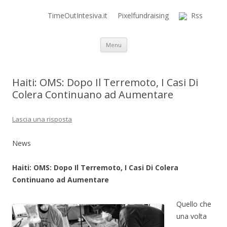
TimeOutIntesiva.it
Pixelfundraising
Rss
Time Out Intensiva Blog
il tempo e la memoria in terapia intensiva
Vai al contenuto
Menu
Haiti: OMS: Dopo Il Terremoto, I Casi Di
Colera Continuano ad Aumentare
Lascia una risposta
News
Haiti: OMS: Dopo Il Terremoto, I Casi Di Colera
Continuano ad Aumentare
Quello che
una volta