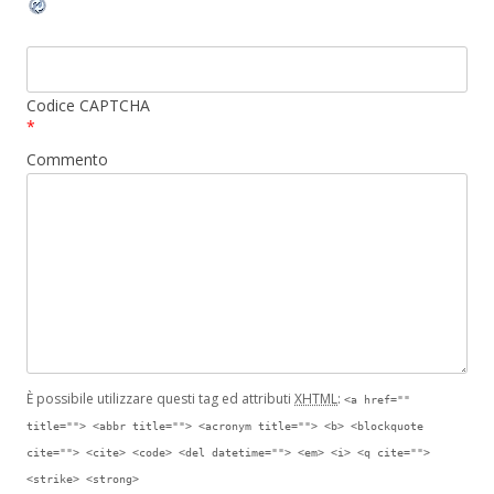
Codice CAPTCHA
*
Commento
È possibile utilizzare questi tag ed attributi
XHTML
:
<a href=""
title=""> <abbr title=""> <acronym title=""> <b> <blockquote
cite=""> <cite> <code> <del datetime=""> <em> <i> <q cite="">
<strike> <strong>