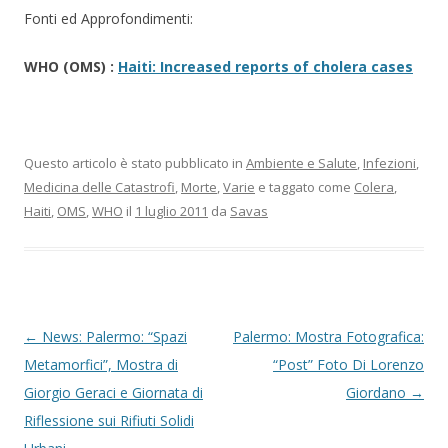
Fonti ed Approfondimenti:
WHO (OMS) :
Haiti: Increased reports of cholera cases
Questo articolo è stato pubblicato in
Ambiente e Salute
,
Infezioni
,
Medicina delle Catastrofi
,
Morte
,
Varie
e taggato come
Colera
,
Haiti
,
OMS
,
WHO
il
1 luglio 2011
da
Savas
Navigazione articolo
←
News: Palermo: “Spazi
Palermo: Mostra Fotografica:
Metamorfici”, Mostra di
“Post” Foto Di Lorenzo
Giorgio Geraci e Giornata di
Giordano
→
Riflessione sui Rifiuti Solidi