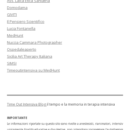
Ass. Laica Etica Saniatria
Domodama
GIVITI
Il Pensiero Scientifico
Lucia Fontanella
MedHunt
Nuccia Cammara Photographer
Ospedaleaperto
Sicilia Art Therapy Italiana
SIMSI
Timeoutintensiva su MedHunt
Time Out Intensiva Blog
il tempo e la memoria in terapia intensiva
IMPORTANTE
Le informazioni riportate su questo sito sono rivolte a anestesisti, rianimatori, intensivisti
unicamente finalità educative e divulgative, non intendono incoraggiare l'autodiagnosi o l