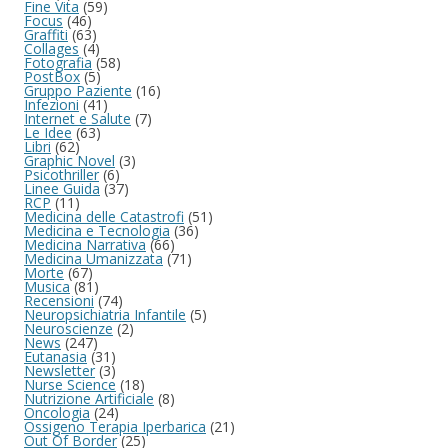
Fine Vita
(59)
Focus
(46)
Graffiti
(63)
Collages
(4)
Fotografia
(58)
PostBox
(5)
Gruppo Paziente
(16)
Infezioni
(41)
Internet e Salute
(7)
Le Idee
(63)
Libri
(62)
Graphic Novel
(3)
Psicothriller
(6)
Linee Guida
(37)
RCP
(11)
Medicina delle Catastrofi
(51)
Medicina e Tecnologia
(36)
Medicina Narrativa
(66)
Medicina Umanizzata
(71)
Morte
(67)
Musica
(81)
Recensioni
(74)
Neuropsichiatria Infantile
(5)
Neuroscienze
(2)
News
(247)
Eutanasia
(31)
Newsletter
(3)
Nurse Science
(18)
Nutrizione Artificiale
(8)
Oncologia
(24)
Ossigeno Terapia Iperbarica
(21)
Out Of Border
(25)