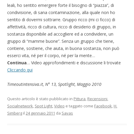
leali, ho sentito emergere forte il bisogno di “piazza”, di
condivisione, di sana contaminazione, alla quale non ho
sentito di dovermi sottrarre. Gruppo ricco (mi ci ficco) di
affettività, ricco di cultura, ricco di desiderio di gruppo, in
sostanza disponibile ad accogliere ed a condividere, un
gruppo di “mamme buone”. Senza un gruppo che tiene,
contiene, sostiene, che aiuta, in buona sostanza, non può
esserci vita, né per il corpo, né per la mente…
Continua
… Video approfondimenti e discussione li trovate
Cliccando qui
Timeoutintensiva.it, N° 13, Spotlight, Maggio 2010
Questo articolo è stato pubblicato in
Pittura
,
Recensioni
,
Socialnetwork
,
Spot Light
,
Video
e taggato come
Facebook
,
H.
Simberg
il
24 gennaio 2011
da
Savas