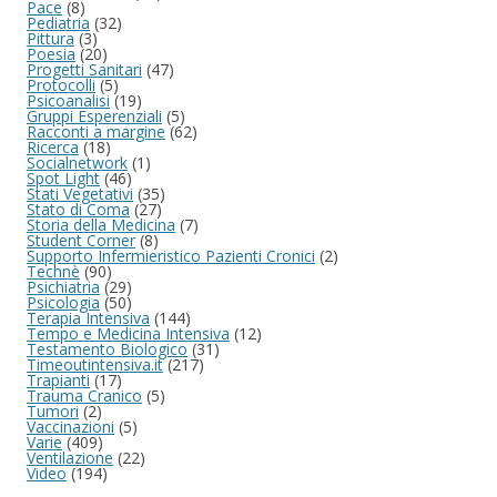
Pace
(8)
Pediatria
(32)
Pittura
(3)
Poesia
(20)
Progetti Sanitari
(47)
Protocolli
(5)
Psicoanalisi
(19)
Gruppi Esperenziali
(5)
Racconti a margine
(62)
Ricerca
(18)
Socialnetwork
(1)
Spot Light
(46)
Stati Vegetativi
(35)
Stato di Coma
(27)
Storia della Medicina
(7)
Student Corner
(8)
Supporto Infermieristico Pazienti Cronici
(2)
Technè
(90)
Psichiatria
(29)
Psicologia
(50)
Terapia Intensiva
(144)
Tempo e Medicina Intensiva
(12)
Testamento Biologico
(31)
Timeoutintensiva.it
(217)
Trapianti
(17)
Trauma Cranico
(5)
Tumori
(2)
Vaccinazioni
(5)
Varie
(409)
Ventilazione
(22)
Video
(194)