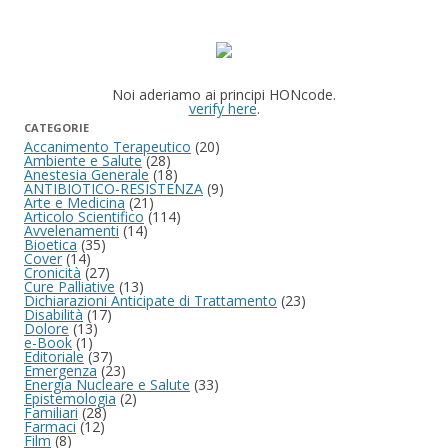
Noi aderiamo ai principi HONcode.
verify here
.
CATEGORIE
Accanimento Terapeutico
(20)
Ambiente e Salute
(28)
Anestesia Generale
(18)
ANTIBIOTICO-RESISTENZA
(9)
Arte e Medicina
(21)
Articolo Scientifico
(114)
Avvelenamenti
(14)
Bioetica
(35)
Cover
(14)
Cronicità
(27)
Cure Palliative
(13)
Dichiarazioni Anticipate di Trattamento
(23)
Disabilità
(17)
Dolore
(13)
e-Book
(1)
Editoriale
(37)
Emergenza
(23)
Energia Nucleare e Salute
(33)
Epistemologia
(2)
Familiari
(28)
Farmaci
(12)
Film
(8)