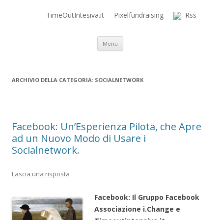
TimeOutIntesiva.it
Pixelfundraising
Rss
Time Out Intensiva Blog
il tempo e la memoria in terapia intensiva
Vai al contenuto
Menu
ARCHIVIO DELLA CATEGORIA:
SOCIALNETWORK
Facebook: Un’Esperienza Pilota, che Apre
ad un Nuovo Modo di Usare i
Socialnetwork.
Lascia una risposta
Facebook: Il Gruppo Facebook
Associazione i.Change e